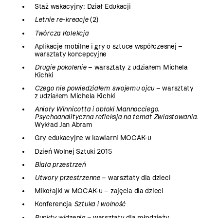
Staż wakacyjny: Dział Edukacji
Letnie re-kreacje
(2)
Twórcza Kolekcja
Aplikacje mobilne i gry o sztuce współczesnej –
warsztaty koncepcyjne
Drugie pokolenie
– warsztaty z udziałem Michela
Kichki
Czego nie powiedziałem swojemu ojcu
– warsztaty
z udziałem Michela Kichki
Anioły Winnicotta i obłoki Mannocciego.
Psychoanalityczna refleksja na temat Zwiastowania
.
Wykład Jan Abram
Gry edukacyjne w kawiarni MOCAK-u
Dzień Wolnej Sztuki 2015
Biała przestrzeń
Utwory przestrzenne
– warsztaty dla dzieci
Mikołajki w MOCAK-u – zajęcia dla dzieci
Konferencja
Sztuka i wolność
Punkty widzenia
– warsztaty dla młodzieży