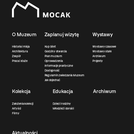
O Muzeum
Zaplanuj wizytę
Wystawy
Historia i misja
Kup bilet
Wystawy czasowe
Architektura
Godziny otwarcia
Wystawy stałe
Zespół
Plan muzeum
Archiwum
Praca i staże
Oprowadzenia
Projekty
Informacje praktyczne
Dostępność
Regulamin zwiedzania Muzeum
Jak dojechać
Kolekcja
Edukacja
Archiwum
Założenia kolekcji
Dzieci i rodziny
Artyści
Młodzież i dorośli
Filmy
Aktualności