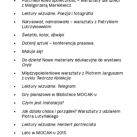
Patchworkowa społeczność
– warsztaty dla dzieci
z Małgorzatą Markiewicz
Lektury wizualne. Poezja i fotografia
Narysował, namalowała
– warsztaty z Patrykiem
Lutrzykowskim
Światło, kolor, dźwięk
Dotknij sztuki
– konferencja prasowa
Maluje się!
Do dzieła!
Nowe materiały edukacyjne do wystawy
On/a
Międzypokoleniowe warsztaty z Piotrem Jarguszem
z cyklu
Twórcza Kolekcja
Lektury wizualne: Telegram
Gry planszowe w Bibliotece MOCAK-u
Czym jest instalacja?
Jak działa chaos i porządek?
Warsztaty z udziałem
Piotra Lutyńskiego
Lektury wizualne
:
Herbert portrecista
Lato w MOCAK-u 2015