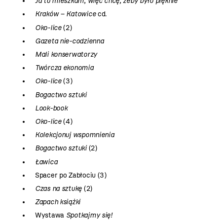
Ja tu mieszkam, więc chcę, żeby było pięknie
Kraków – Katowice
cd.
Oko-lice
(2)
Gazeta nie-codzienna
Mali konserwatorzy
Twórcza ekonomia
Oko-lice
(3)
Bogactwo sztuki
Look-book
Oko-lice
(4)
Kolekcjonuj wspomnienia
Bogactwo sztuki
(2)
Ławica
Spacer po Zabłociu (3)
Czas na sztukę
(2)
Zapach książki
Wystawa
Spotkajmy się!