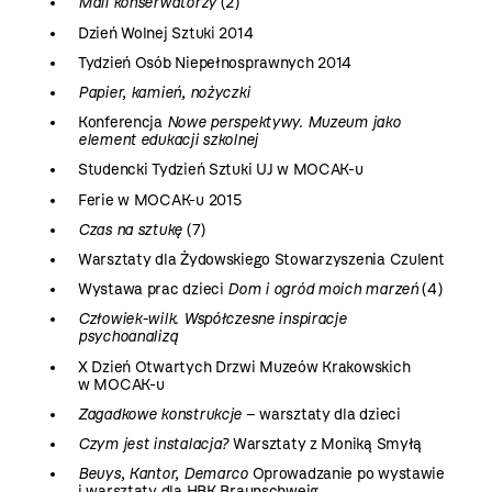
Mali konserwatorzy
(2)
Dzień Wolnej Sztuki 2014
Tydzień Osób Niepełnosprawnych 2014
Papier, kamień, nożyczki
Konferencja
Nowe perspektywy. Muzeum jako
element edukacji szkolnej
Studencki Tydzień Sztuki UJ w MOCAK-u
Ferie w MOCAK-u 2015
Czas na sztukę
(7)
Warsztaty dla Żydowskiego Stowarzyszenia Czulent
Wystawa prac dzieci
Dom i ogród moich marzeń
(4)
Człowiek-wilk. Współczesne inspiracje
psychoanalizą
X Dzień Otwartych Drzwi Muzeów Krakowskich
w MOCAK-u
Zagadkowe konstrukcje
– warsztaty dla dzieci
Czym jest instalacja?
Warsztaty z Moniką Smyłą
Beuys, Kantor, Demarco
Oprowadzanie po wystawie
i warsztaty dla HBK Braunschweig