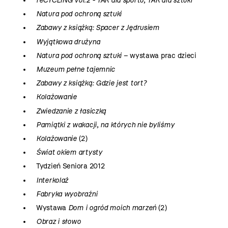
reCYCLING vol.2 - TAK dla sportu, TAK dla sztuki
Natura pod ochroną sztuki
Zabawy z książką: Spacer z Jędrusiem
Wyjątkowa drużyna
Natura pod ochroną sztuki
– wystawa prac dzieci
Muzeum pełne tajemnic
Zabawy z książką: Gdzie jest tort?
Kolażowanie
Zwiedzanie z łasiczką
Pamiątki z wakacji, na których nie byliśmy
Kolażowanie
(2)
Świat okiem artysty
Tydzień Seniora 2012
Interkolaż
Fabryka wyobraźni
Wystawa
Dom i ogród moich marzeń
(2)
Obraz i słowo