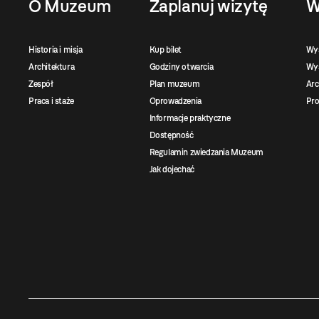
O Muzeum
Zaplanuj wizytę
W
Historia i misja
Kup bilet
Wy
Architektura
Godziny otwarcia
Wys
Zespół
Plan muzeum
Ar
Praca i staże
Oprowadzenia
Pro
Informacje praktyczne
Dostępność
Regulamin zwiedzania Muzeum
Jak dojechać