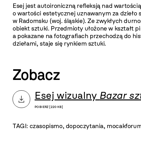
Esej jest autoironiczną refleksją nad wartośc
o wartości estetycznej uznawanym za dzieło s
w Radomsku (woj. śląskie). Ze zwykłych durno
obiekt sztuki. Przedmioty ułożone w kształt p
a pokazane na fotografiach przechodzą do hist
dziełami, staje się rynkiem sztuki.
Zobacz
Esej wizualny
Bazar sz
POBIERZ [220 KB]
TAGI:
czasopismo
,
dopoczytania
,
mocakforu