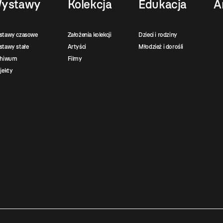
ystawy
Kolekcja
Edukacja
A
stawy czasowe
Założenia kolekcji
Dzieci i rodziny
tawy stałe
Artyści
Młodzież i dorośli
chiwum
Filmy
jekty