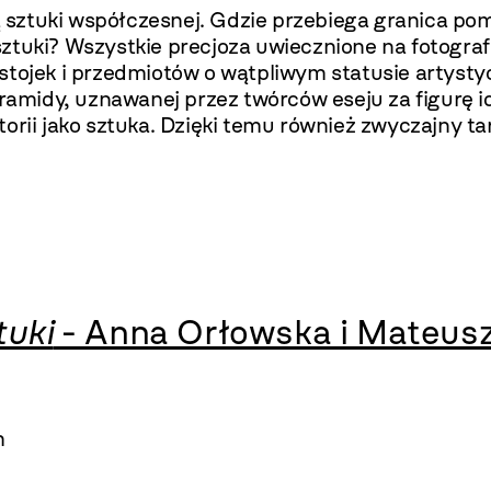
ią sztuki współczesnej. Gdzie przebiega granica p
ztuki? Wszystkie precjoza uwiecznione na fotograf
stojek i przedmiotów o wątpliwym statusie artyst
iramidy, uznawanej przez twórców eseju za figurę i
orii jako sztuka. Dzięki temu również zwyczajny ta
tuki
- Anna Orłowska i Mateus
m