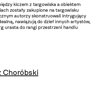
omiędzy kiczem z targowiska a obiektem
iach zostały zakupione na targowisku
ycznym autorzy skonstruowali intrygujący
dealną, nawiązują do dzieł innych artystów,
rg urasta do rangi przestrzeni handlu
z Choróbski