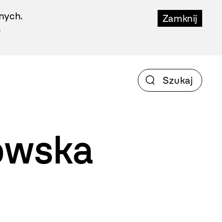
nych.
Zamknij
.
owska