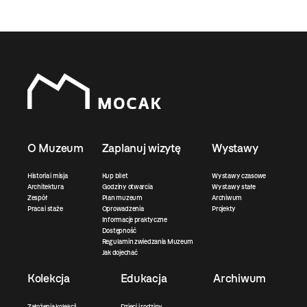
O Muzeum
Zaplanuj wizytę
Wystawy
Historia i misja
Kup bilet
Wystawy czasowe
Architektura
Godziny otwarcia
Wystawy stałe
Zespół
Plan muzeum
Archiwum
Praca i staże
Oprowadzenia
Projekty
Informacje praktyczne
Dostępność
Regulamin zwiedzania Muzeum
Jak dojechać
Kolekcja
Edukacja
Archiwum
Założenia kolekcji
Dzieci i rodziny