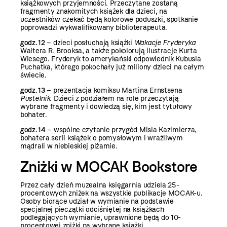
książkowych przyjemności. Przeczytane zostaną
fragmenty znakomitych książek dla dzieci, na
uczestników czekać będą kolorowe poduszki, spotkanie
poprowadzi wykwalifikowany biblioterapeuta.
godz. 12
– dzieci posłuchają książki
Wakacje Fryderyka
Waltera R. Brooksa, a także pokolorują ilustracje Kurta
Wiesego. Fryderyk to amerykański odpowiednik Kubusia
Puchatka, którego pokochały już miliony dzieci na całym
świecie.
godz. 13
– prezentacja komiksu Martina Ernstsena
Pustelnik
. Dzieci z podziałem na role przeczytają
wybrane fragmenty i dowiedzą się, kim jest tytułowy
bohater.
godz. 14
– wspólne czytanie przygód Misia Kazimierza,
bohatera serii książek o pomysłowym i wrażliwym
mądrali w niebieskiej piżamie.
Zniżki w MOCAK Bookstore
Przez cały dzień muzealna księgarnia udziela 25-
procentowych zniżek na wszystkie publikacje MOCAK-u.
Osoby biorące udział w wymianie na podstawie
specjalnej pieczątki odciśniętej na książkach
podlegających wymianie, uprawnione będą do 10-
procentowej zniżki na wybrane książki.