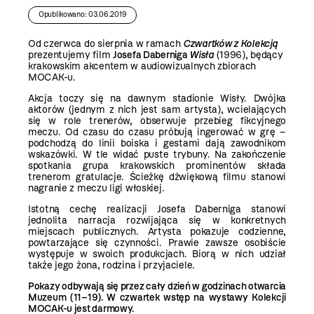
Opublikowano: 03.06.2019
Od czerwca do sierpnia w ramach
Czwartków z Kolekcją
prezentujemy film
Josefa Daberniga
Wisła
(1996), będący
krakowskim akcentem w audiowizualnych zbiorach
MOCAK-u.
Akcja toczy się na dawnym stadionie Wisły. Dwójka
aktorów (jednym z nich jest sam artysta), wcielających
się w role trenerów, obserwuje przebieg fikcyjnego
meczu. Od czasu do czasu próbują ingerować w grę –
podchodzą do linii boiska i gestami dają zawodnikom
wskazówki. W tle widać puste trybuny. Na zakończenie
spotkania grupa krakowskich prominentów składa
trenerom gratulacje. Ścieżkę dźwiękową filmu stanowi
nagranie z meczu ligi włoskiej.
Istotną cechę realizacji Josefa Daberniga stanowi
jednolita narracja rozwijająca się w konkretnych
miejscach publicznych. Artysta pokazuje codzienne,
powtarzające się czynności. Prawie zawsze osobiście
występuje w swoich produkcjach. Biorą w nich udział
także jego żona, rodzina i przyjaciele.
Pokazy odbywają się przez cały dzień w godzinach otwarcia
Muzeum (11–19). W czwartek wstęp na wystawy Kolekcji
MOCAK-u jest darmowy.