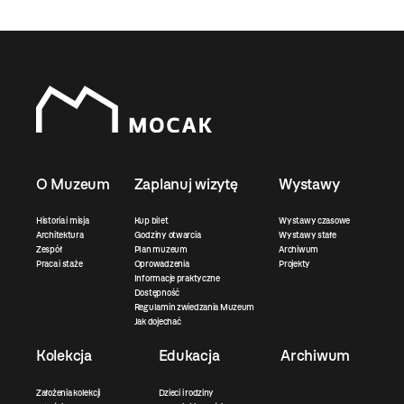
O Muzeum
Zaplanuj wizytę
Wystawy
Historia i misja
Kup bilet
Wystawy czasowe
Architektura
Godziny otwarcia
Wystawy stałe
Zespół
Plan muzeum
Archiwum
Praca i staże
Oprowadzenia
Projekty
Informacje praktyczne
Dostępność
Regulamin zwiedzania Muzeum
Jak dojechać
Kolekcja
Edukacja
Archiwum
Założenia kolekcji
Dzieci i rodziny