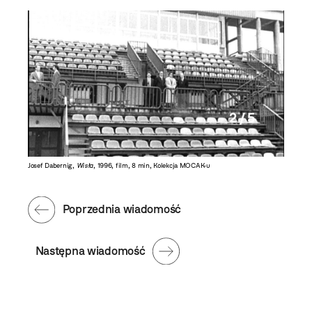
2 / 5
Josef Dabernig,
Wisła
, 1996, film, 8 min, Kolekcja MOCAK-u
Josef Da
Poprzednia wiadomość
Następna wiadomość