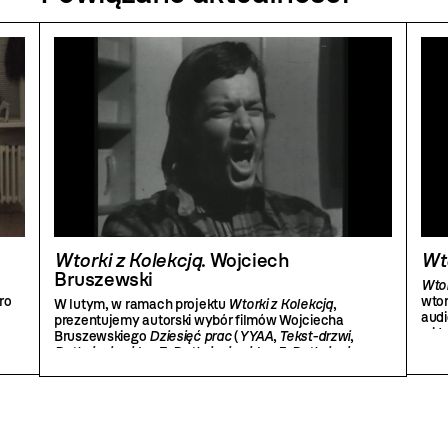
Wtorki z Kolekcją
. Wojciech
Wto
Bruszewski
Wtor
ro
wtor
W lutym, w ramach projektu
Wtorki z Kolekcją
,
audi
prezentujemy autorski wybór filmów Wojciecha
wide
Bruszewskiego
Dziesięć prac
(
YYAA
,
Tekst-drzwi
,
Dotknięcie video 7
,
Dotknięcie video 5
,
Dotknięcie
video 1
,
Łyżeczka
,
Paczka zapałek
,
Dotknięcie video 8
,
Wejście – wyjście
,
Outside
) z lat 1973–1977.