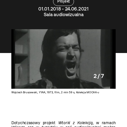
Projekt
01.01.2018 - 24.06.2021
Sala audiowizualna
2 / 7
Wojciech Bruszewski,
YYAA
, 1973, film, 2 min 59 s, Kolekcja MOCAK-u
Azorro,
K
Dotychczasowy projekt
Wtorki z Kolekcją
, w ramach