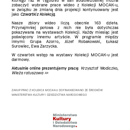
którego raz w tygodniu w sali audiowizualnej można
zobaczyć wybrane prace wideo z Kolekcji MOCAK-u,
w związku ze zmianą dnia projekcji kontynuowany jest
jako
Czwartki z Kolekcją
.
Nasze zbiory wideo liczą obecnie 163 dzieła.
Przynajmniej połowa z nich nie była dotychczas
pokazywana na wystawach Kolekcji. Każdy miesiąc jest
poświęcony innemu artyście. W programie między
innymi:
Grupa Azorro
,
Józef Robakowski
,
Łukasz
Surowiec
,
Ewa Zarzycka
.
W czwartek wstęp na wystawy Kolekcji MOCAK-u jest
darmowy.
Aktualnie online prezentujemy pracę
:
Krzysztof Wodiczko,
Wieża ratuszowa >>
ZAKUP PRAC Z KOLEKCJI MOCAK-U DOFINANSOWANO ZE ŚRODKÓW
MINISTERSTWA KULTURY I DZIEDZICTWA NARODOWEGO