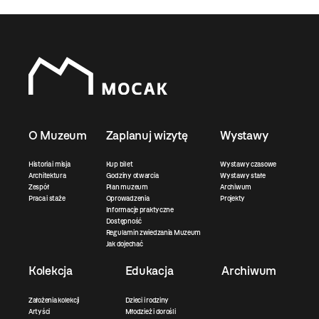
O Muzeum
Zaplanuj wizytę
Wystawy
Historia i misja
Kup bilet
Wystawy czasowe
Architektura
Godziny otwarcia
Wystawy stałe
Zespół
Plan muzeum
Archiwum
Praca i staże
Oprowadzenia
Projekty
Informacje praktyczne
Dostępność
Regulamin zwiedzania Muzeum
Jak dojechać
Kolekcja
Edukacja
Archiwum
Założenia kolekcji
Dzieci i rodziny
Artyści
Młodzież i dorośli