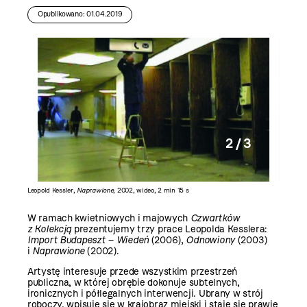
Opublikowano: 01.04.2019
2 / 3
Leopold Kessler,
Naprawione
, 2002, wideo, 2 min 15 s
Leopold 
W ramach kwietniowych i majowych
Czwartków
z Kolekcją
prezentujemy trzy prace Leopolda Kesslera:
Import Budapeszt – Wiedeń
(2006),
Odnowiony
(2003)
i
Naprawione
(2002).
Artystę interesuje przede wszystkim przestrzeń
publiczna, w której obrębie dokonuje subtelnych,
ironicznych i półlegalnych interwencji. Ubrany w strój
roboczy, wpisuje się w krajobraz miejski i staje się prawie