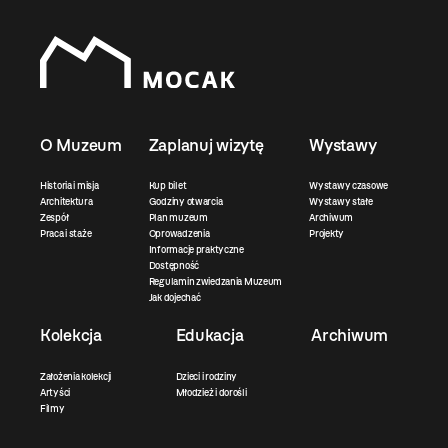
O Muzeum
Zaplanuj wizytę
Wystawy
Historia i misja
Kup bilet
Wystawy czasowe
Architektura
Godziny otwarcia
Wystawy stałe
Zespół
Plan muzeum
Archiwum
Praca i staże
Oprowadzenia
Projekty
Informacje praktyczne
Dostępność
Regulamin zwiedzania Muzeum
Jak dojechać
Kolekcja
Edukacja
Archiwum
Założenia kolekcji
Dzieci i rodziny
Artyści
Młodzież i dorośli
Filmy