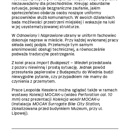
niezauważalny dla przechodniów. Kreując absurdalne
sytuacje, pokazuje bezgraniczne zaufanie, jakim
społeczeństwo obdarza osoby noszące uniformy
pracowników służb komunalnych. W swoich działaniach
bada możliwości przestrzeni miejskiej i wskazuje na luki
w jej usystematyzowanej strukturze.
W
Odnowiony
i
Naprawione
ubrany w uniform fachowiec
dokonuje napraw w mieście. Przy każdej wykonanej pracy
składa swój podpis. Przełamuje tym samym
anonimowość obsługi technicznej, a równocześnie
podważa tradycyjne postrzeganie.
Z kolei praca
Import Budapeszt
–
Wiedeń
przedstawia
z pozoru niewinną i prostą sytuację. Jednak powód
przesyłania papierosów z Budapesztu do Wiednia budzi
niewygodne pytanie, czy przypadkiem nie mamy do
czynienia z przemytem.
Prace Leopolda Kesslera można oglądać także w ramach
wystawy Kolekcji MOCAK-u (wideo
Perforation cal. 10
mm
) oraz prezentacji
Kolekcja wokół MOCAK-u
(instalacja
MOCAK Surrogate Bike City Station
,
zlokalizowana przed budynkiem Muzeum, przy ul.
Lipowej).