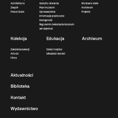
Architektura
Godziny otwarcia
Wystawy stałe
Zespół
Plan muzeum
Archiwum
Praca i staże
Oprowadzenia
Projekty
Informacje praktyczne
Dostępność
Regulamin zwiedzania Muzeum
Jak dojechać
Kolekcja
Edukacja
Archiwum
Założenia kolekcji
Dzieci i rodziny
Artyści
Młodzież i dorośli
Filmy
Aktualności
Biblioteka
Kontakt
Wydawnictwo