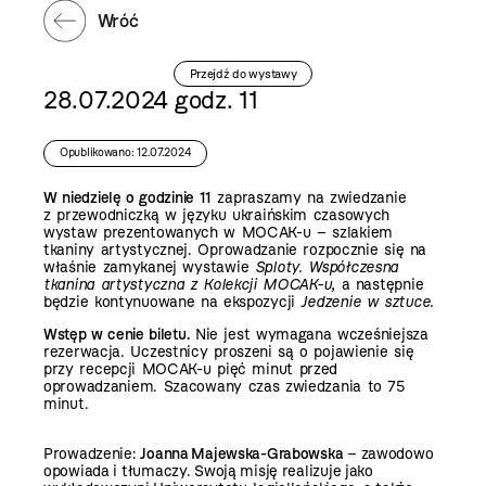
Wróć
Przejdź do wystawy
28.07.2024 godz. 11
Opublikowano: 12.07.2024
W niedzielę o godzinie 11
zapraszamy na zwiedzanie
z przewodniczką w języku ukraińskim czasowych
wystaw prezentowanych w MOCAK-u – szlakiem
tkaniny artystycznej. Oprowadzanie rozpocznie się na
właśnie zamykanej wystawie
Sploty. Współczesna
tkanina artystyczna z Kolekcji MOCAK-u,
a następnie
będzie kontynuowane na ekspozycji
Jedzenie w sztuce.
Wstęp w cenie biletu.
Nie jest wymagana wcześniejsza
rezerwacja. Uczestnicy proszeni są o pojawienie się
przy recepcji MOCAK-u pięć minut przed
oprowadzaniem. Szacowany czas zwiedzania to 75
minut.
Prowadzenie:
Joanna Majewska-Grabowska
– zawodowo
opowiada i tłumaczy. Swoją misję realizuje jako