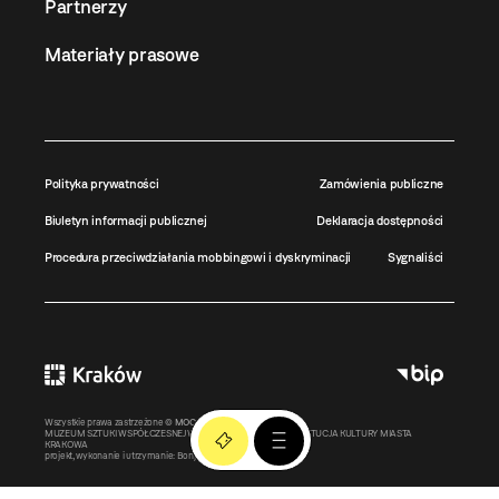
Partnerzy
Materiały prasowe
Polityka prywatności
Zamówienia publiczne
Biuletyn informacji publicznej
Deklaracja dostępności
Procedura przeciwdziałania mobbingowi i dyskryminacji
Sygnaliści
Wszystkie prawa zastrzeżone ©
MOCAK
2011-2026
MUZEUM SZTUKI WSPÓŁCZESNEJ W KRAKOWIE MOCAK – INSTYTUCJA KULTURY MIASTA
KRAKOWA
projekt, wykonanie i utrzymanie:
Bonjour.pl