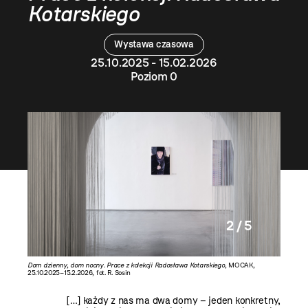
Kotarskiego
Wystawa czasowa
25.10.2025 - 15.02.2026
Poziom 0
2 / 5
Radosława
Dom dzienny, dom nocny. Prace z kolekcji Radosława Kotarskiego
, MOCAK,
Dom dzie
25.10.2025–15.2.2026, fot. R. Sosin
25.10.202
[…] każdy z nas ma dwa domy – jeden konkretny,