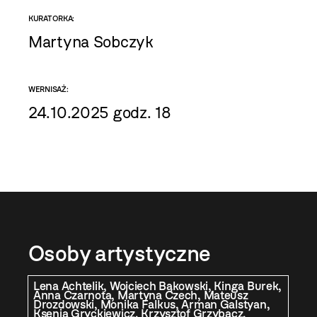
KURATORKA:
Martyna Sobczyk
WERNISAŻ:
24.10.2025 godz. 18
Osoby artystyczne
Lena Achtelik, Wojciech Bąkowski, Kinga Burek,
Anna Czarnota, Martyna Czech, Mateusz
Drozdowski, Monika Falkus, Arman Galstyan,
Ksenia Gryckiewicz, Krzysztof Grzybacz,