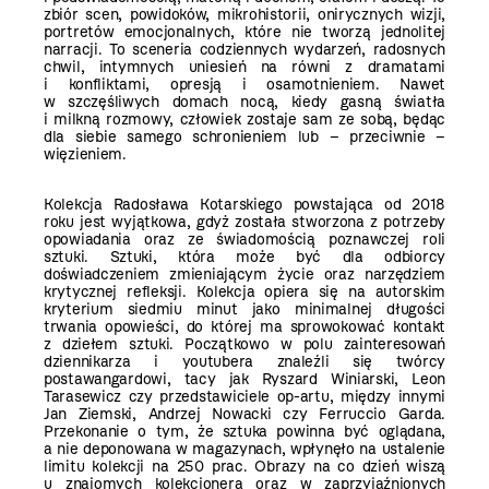
zbiór scen, powidoków, mikrohistorii, onirycznych wizji,
portretów emocjonalnych, które nie tworzą jednolitej
narracji. To sceneria codziennych wydarzeń, radosnych
chwil, intymnych uniesień na równi z dramatami
i konfliktami, opresją i osamotnieniem. Nawet
w szczęśliwych domach nocą, kiedy gasną światła
i milkną rozmowy, człowiek zostaje sam ze sobą, będąc
dla siebie samego schronieniem lub – przeciwnie –
więzieniem.
Kolekcja Radosława Kotarskiego powstająca od 2018
roku jest wyjątkowa, gdyż została stworzona z potrzeby
opowiadania oraz ze świadomością poznawczej roli
sztuki. Sztuki, która może być dla odbiorcy
doświadczeniem zmieniającym życie oraz narzędziem
krytycznej refleksji. Kolekcja opiera się na autorskim
kryterium siedmiu minut jako minimalnej długości
trwania opowieści, do której ma sprowokować kontakt
z dziełem sztuki. Początkowo w polu zainteresowań
dziennikarza i youtubera znaleźli się twórcy
postawangardowi, tacy jak Ryszard Winiarski, Leon
Tarasewicz czy przedstawiciele op-artu, między innymi
Jan Ziemski, Andrzej Nowacki czy Ferruccio Garda.
Przekonanie o tym, że sztuka powinna być oglądana,
a nie deponowana w magazynach, wpłynęło na ustalenie
limitu kolekcji na 250 prac. Obrazy na co dzień wiszą
u znajomych kolekcjonera oraz w zaprzyjaźnionych