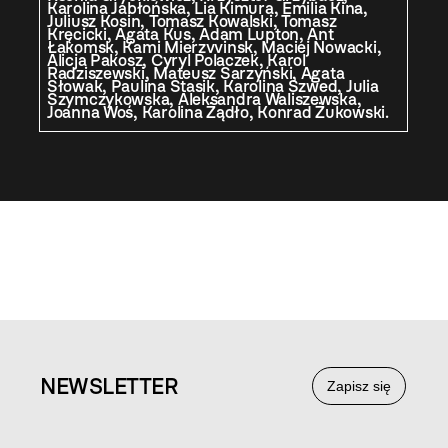
Karolina Jabłońska, Lia Kimura, Emilia Kina,
Juliusz Kosin, Tomasz Kowalski, Tomasz
Kręcicki, Agata Kus, Adam Lupton, Ant
Łakomsk, Kami Mierzvvinsk, Maciej Nowacki,
Alicja Pakosz, Cyryl Polaczek, Karol
Radziszewski, Mateusz Sarzyński, Agata
Słowak, Paulina Stasik, Karolina Szwed, Julia
Szymczykowska, Aleksandra Waliszewska,
Joanna Woś, Karolina Żądło, Konrad Żukowski.
NEWS
LETTER
Zapisz się