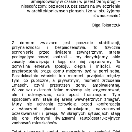
umiejscowiony w czasie i w przestrzeni; drugi –
nieskończony, bez adresu, bez szans na uwiecznienie
w architektonicznych planach. I że w obu żyjemy
równocześnie*.
Olga Tokarczuk
Z domem związane jest poczucie stabilizacji,
przynależności i bezpieczeństwa. To fizyczne
schronienie przed światem zewnętrznym, strefa
podlegająca naszej kontroli – my decydujemy, jakie
zasady obowiązują i kogo do niej zapraszamy. To
domyślna enklawa spokoju, ciepła i miłości. Po
przekroczeniu progu domu możemy być w pełni sobą.
Paradoksalnie właśnie ten moment przejścia między
tym, co publiczne, a prywatnym, moment zrzucenia
„maski”, czyni przestrzeń domu ambiwalentną.
W zaciszu czterech ścian możemy się zregenerować,
ale i odreagować, dać upust frustracjom. Tym
sposobem azyl staje się areną wewnętrznych zmagań.
Mury nie uchronią człowieka przed konfrontacją
z własnymi lękami i niepokojami, narzuconymi
oczekiwaniami i presją. W skrajnych sytuacjach stają
się one niemymi świadkami (auto)destrukcyjnych
zachowań mieszkańców.
Tytuł ekspozycji został zaczerpnięty z powieści Olgi