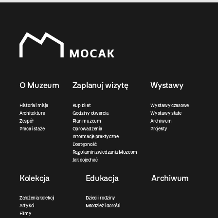
O Muzeum
Zaplanuj wizytę
Wystawy
Historia i misja
Kup bilet
Wystawy czasowe
Architektura
Godziny otwarcia
Wystawy stałe
Zespół
Plan muzeum
Archiwum
Praca i staże
Oprowadzenia
Projekty
Informacje praktyczne
Dostępność
Regulamin zwiedzania Muzeum
Jak dojechać
Kolekcja
Edukacja
Archiwum
Założenia kolekcji
Dzieci i rodziny
Artyści
Młodzież i dorośli
Filmy