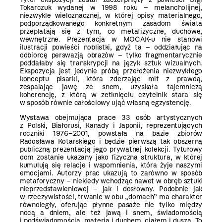
Tokarczuk wydanej w 1998 roku – melancholijnej,
niezwykle wieloznacznej, w której opisy materialnego,
podporządkowanego konkretnym zasadom świata
przeplatają się z tym, co metafizyczne, duchowe,
wewnętrzne. Prezentacja w MOCAK-u nie stanowi
ilustracji powieści noblistki, gdyż ta – oddziałując na
odbiorcę perswazją obrazów – tylko fragmentarycznie
poddałaby się transkrypcji na język sztuk wizualnych.
Ekspozycja jest jedynie próbą przełożenia niezwykłego
konceptu pisarki, która zderzając mit z prawdą,
zespalając jawę ze snem, uzyskała tajemniczą
koherencję, z którą w zetknięciu czytelnik stara się
w sposób równie całościowy ująć własną egzystencję.
Wystawa obejmująca prace 33 osób artystycznych
z Polski, Białorusi, Kanady i Japonii, reprezentujących
roczniki 1976–2001, powstała na bazie zbiorów
Radosława Kotarskiego i będzie pierwszą tak obszerną
publiczną prezentacją jego prywatnej kolekcji. Tytułowy
dom zostanie ukazany jako fizyczna struktura, w której
kumulują się relacje i wspomnienia, która żyje naszymi
emocjami. Autorzy prac ukazują to zarówno w sposób
metaforyczny – niekiedy wchodząc nawet w obręb sztuki
nieprzedstawieniowej – jak i dosłowny. Podobnie jak
w rzeczywistości, trwanie w obu „domach” ma charakter
równoległy, oferując płynne pasaże nie tylko między
nocą a dniem, ale też jawą i snem, świadomością
i podświadomością, materią i duchem, ciałem i duszą. To