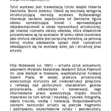
Tytuł wystawy jest trawestacją tytułu książki Huberta
Damischa
Teoria /obłoku/
. Obłoki są kluczową kategorią
strukturyzującą narrację wystawy. Rybkowskiego
interesuje zarówno zapożyczona od Damischa figura
obłoku symbolizująca inność i wprowadzająca
niejednoznaczność w obręb reprezentacji artystycznej,
jak również rozmaite obrazy obłoków, które kilkakrotnie
przywoływane są na wystawie. W końcu obłok rozumiany
jako chmura obrazów jest poręczną metaforą, za pomocą
której można adekwatnie opisać zbiór rozmaitych
składających się na wystawę dzieł, jak i strukturę prac
artysty.
Filip Rybkowski (ur. 1991) – artysta sztuk wizualnych,
absolwent Wydziału Malarstwa Akademii Sztuk Pięknych
im. Jana Matejki w Krakowie, współzałożyciel Fundacji
Galerii Piana. W swojej praktyce artystycznej
wykorzystuje krytyczny akt (re)konstrukcji połączony
z refleksją nad politycznym charakterem gestów
przywracania, odtwarzania i konserwacji. Jego
intermedialne prace wykorzystują między innymi
malarstwo (w tym witraż i mozaikę), rysunek, fotografię,
objets trouvés, rzeźbę i instalację. Rozpoznawalnymi
cechami twórczości artysty są poetyka fragmentu
i palimpsestu, wszechobecne cytaty i pseudocytaty,