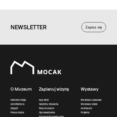
NEWS
LETTER
Zapisz się
O Muzeum
Zaplanuj wizytę
Wystawy
Historia i misja
Kup bilet
Wystawy czasowe
Architektura
Godziny otwarcia
Wystawy stałe
Zespół
Plan muzeum
Archiwum
Praca i staże
Oprowadzenia
Projekty
Informacje praktyczne