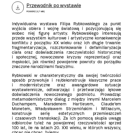
Przewodnik po wystawie
POBIERZ [3,7 MB]
Indywidualna wystawa Filipa Rybkowskiego za punkt
wyjścia obiera I wojnę światową i pozycjonującą się
wobec niej figurę artysty. Rybkowskiego interesują
przede wszystkim kulturowe i artystyczne konsekwencje
konfliktu z początku XX wieku oraz ich długie trwanie:
fragmentaryzacja, rozczłonkowanie i defamiliaryzacja
ciała oraz doświadczenia rzeczywistości historycznej
i społecznej, nowoczesne kryzysy reprezentacji oraz
męskości, jak również powojenne powroty do porządku
znaczone narodzinami faszyzmu.
Rybkowski w charakterystyczny dla swojej twórczości
sposób przywołuje i re/dekonstruuje klasyczne prace
i modernistyczne oraz awangardowe sytuacje
wystawiennicze, odtwarzając i przetwarzając lękowe
doświadczenia nowoczesnego podmiotu. Prowadząc
metamodernistyczny dialog z między innymi Marcelem
Duchampem, Marsdenem Hartleyem, Claude’em
Monetem, Władysławem Strzemińskim i Witkacym,
konstruuje serię estetycznych przemieszczeń
i czasowych translokacji. Za ich pomocą skupia uwagę
odbiorców tyleż na powojennej rzeczywistości sprzed
100 lat, ile na latach 20. XXI wieku, w których wszyscy,
chcąc nie chcąc, żyjemy.