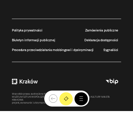
Polityka prywatności
Zamówienia publiczne
Biuletyn informacji publicznej
Deklaracja dostępności
Procedura przeciwdziałania mobbingowi i dyskryminacji
Sygnaliści
Wszystkie prawa zastrzeżone ©
MOCAK
2011-2026
MUZEUM SZTUKI WSPÓŁCZESNEJ W KRAKOWIE MOCAK – INSTYTUCJA KULTURY MIASTA
KRAKOWA
projekt, wykonanie i utrzymanie:
Bonjour.pl