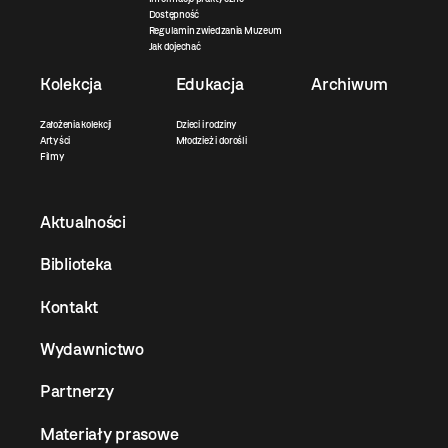
Dostępność
Regulamin zwiedzania Muzeum
Jak dojechać
Kolekcja
Edukacja
Archiwum
Założenia kolekcji
Dzieci i rodziny
Artyści
Młodzież i dorośli
Filmy
Aktualności
Biblioteka
Kontakt
Wydawnictwo
Partnerzy
Materiały prasowe