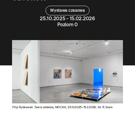
Wystawa czasowa
25.10.2025 - 15.02.2026
Poziom 0
2 / 4
5, 400 x
Filip Rybkowski. Teoria obłoków
, MOCAK, 25.10.2025–15.2.2026, fot. R. Sosin
Filip Ryb
o łuku