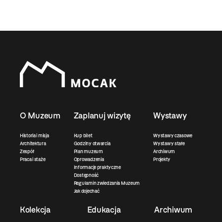
O Muzeum
Zaplanuj wizytę
Wystawy
Historia i misja
Kup bilet
Wystawy czasowe
Architektura
Godziny otwarcia
Wystawy stałe
Zespół
Plan muzeum
Archiwum
Praca i staże
Oprowadzenia
Projekty
Informacje praktyczne
Dostępność
Regulamin zwiedzania Muzeum
Jak dojechać
Kolekcja
Edukacja
Archiwum