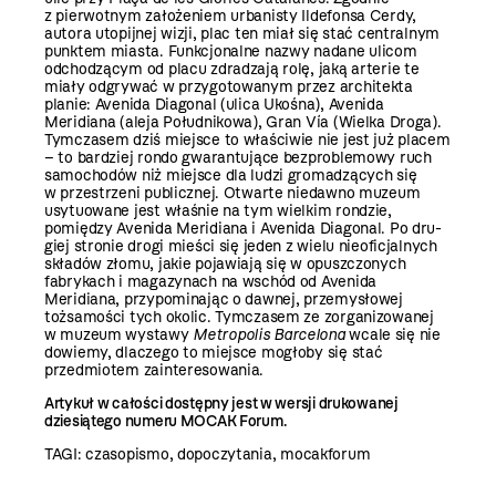
z pierwotnym założeniem urbanisty Ildefonsa Cerdy,
autora uto­pijnej wizji, plac ten miał się stać centralnym
punktem miasta. Funkcjonalne nazwy nadane ulicom
odchodzącym od placu zdradzają rolę, jaką arterie te
miały odgrywać w przygotowa­nym przez architekta
planie: Avenida Diago­nal (ulica Ukośna), Avenida
Meridiana (aleja Południkowa), Gran Vía (Wielka Droga).
Tym­czasem dziś miejsce to właściwie nie jest już placem
– to bardziej rondo gwarantujące bezproblemowy ruch
samochodów niż miejsce dla ludzi gromadzących się
w przestrzeni publicz­nej. Otwarte niedawno muzeum
usytuowane jest właśnie na tym wielkim rondzie,
pomiędzy Avenida Meridiana i Avenida Diagonal. Po dru­
giej stronie drogi mieści się jeden z wielu nie­oficjalnych
składów złomu, jakie pojawiają się w opuszczonych
fabrykach i magazynach na wschód od Avenida
Meridiana, przypominając o dawnej, przemysłowej
tożsamości tych oko­lic. Tymczasem ze zorganizowanej
w muzeum wystawy
Metropolis Barcelona
wcale się nie
do­wiemy, dlaczego to miejsce mogłoby się stać
przedmiotem zainteresowania.
Artykuł w całości dostępny jest w wersji drukowanej
dziesiątego numeru MOCAK Forum.
TAGI:
czasopismo
,
dopoczytania
,
mocakforum