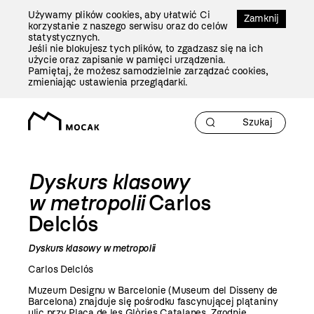
Przejdź
Używamy plików cookies, aby ułatwić Ci
Do
Zamknij
korzystanie z naszego serwisu oraz do celów
Treści
statystycznych.
Jeśli nie blokujesz tych plików, to zgadzasz się na ich
użycie oraz zapisanie w pamięci urządzenia.
Pamiętaj, że możesz samodzielnie zarządzać cookies,
zmieniając ustawienia przeglądarki.
Dyskurs klasowy
w metropolii
Carlos
Delclós
Dyskurs klasowy w metropolii
Carlos Delclós
Muzeum Designu w Barcelonie (Museum del Disseny de
Barcelona) znajduje się pośrodku fascynującej plątaniny
ulic przy Plaça de les Glòries Catalanes. Zgodnie