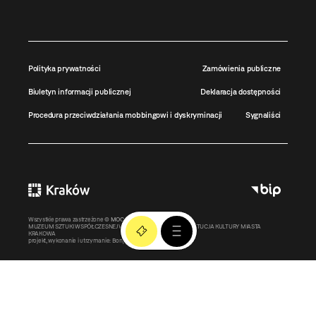
Polityka prywatności
Zamówienia publiczne
Biuletyn informacji publicznej
Deklaracja dostępności
Procedura przeciwdziałania mobbingowi i dyskryminacji
Sygnaliści
Wszystkie prawa zastrzeżone ©
MOCAK
2011-2026
MUZEUM SZTUKI WSPÓŁCZESNEJ W KRAKOWIE MOCAK – INSTYTUCJA KULTURY MIASTA
KRAKOWA
projekt, wykonanie i utrzymanie:
Bonjour.pl