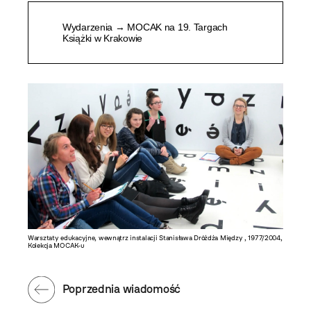
Wydarzenia → MOCAK na 19. Targach
Książki w Krakowie
2 / 3
Warsztaty edukacyjne, wewnątrz instalacji Stanisława Dróżdża Między , 1977/2004,
Warsztat
Kolekcja MOCAK-u
Poprzednia wiadomość