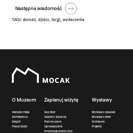
Następna wiadomość
TAGI:
dorosli
,
dzieci
,
targi
,
wydarzenia
O Muzeum
Zaplanuj wizytę
Wystawy
Historia i misja
Kup bilet
Wystawy czasowe
Architektura
Godziny otwarcia
Wystawy stałe
Zespół
Plan muzeum
Archiwum
Praca i staże
Oprowadzenia
Projekty
Informacje praktyczne