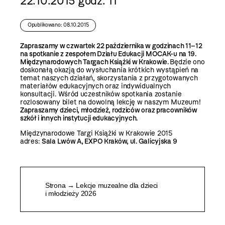
22.10.2015 godz. 11
Opublikowano: 08.10.2015
Zapraszamy w czwartek 22 października w godzinach 11–12
na spotkanie z zespołem Działu Edukacji MOCAK-u na 19.
Międzynarodowych Targach Książki w Krakowie.
Będzie ono
doskonałą okazją do wysłuchania krótkich wystąpień na
temat naszych działań, skorzystania z przygotowanych
materiałów edukacyjnych oraz indywidualnych
konsultacji. Wśród uczestników spotkania zostanie
rozlosowany bilet na dowolną lekcję w naszym Muzeum!
Zapraszamy dzieci, młodzież, rodziców oraz pracowników
szkół i innych instytucji edukacyjnych.
Międzynarodowe Targi Książki w Krakowie 2015
adres:
Sala Lwów A, EXPO Kraków, ul. Galicyjska 9
Strona → Lekcje muzealne dla dzieci
i młodzieży 2026