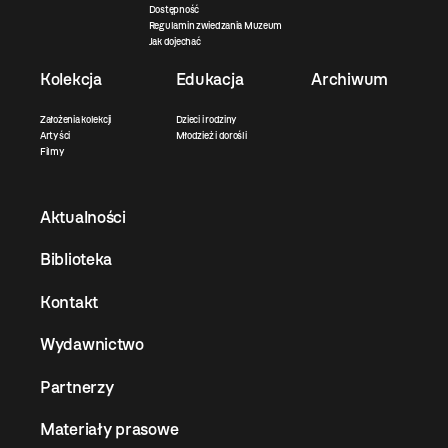
Dostępność
Regulamin zwiedzania Muzeum
Jak dojechać
Kolekcja
Edukacja
Archiwum
Założenia kolekcji
Dzieci i rodziny
Artyści
Młodzież i dorośli
Filmy
Aktualności
Biblioteka
Kontakt
Wydawnictwo
Partnerzy
Materiały prasowe