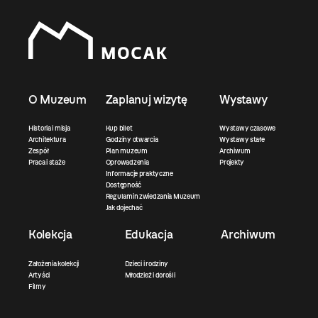
O Muzeum
Zaplanuj wizytę
Wystawy
Historia i misja
Kup bilet
Wystawy czasowe
Architektura
Godziny otwarcia
Wystawy stałe
Zespół
Plan muzeum
Archiwum
Praca i staże
Oprowadzenia
Projekty
Informacje praktyczne
Dostępność
Regulamin zwiedzania Muzeum
Jak dojechać
Kolekcja
Edukacja
Archiwum
Założenia kolekcji
Dzieci i rodziny
Artyści
Młodzież i dorośli
Filmy