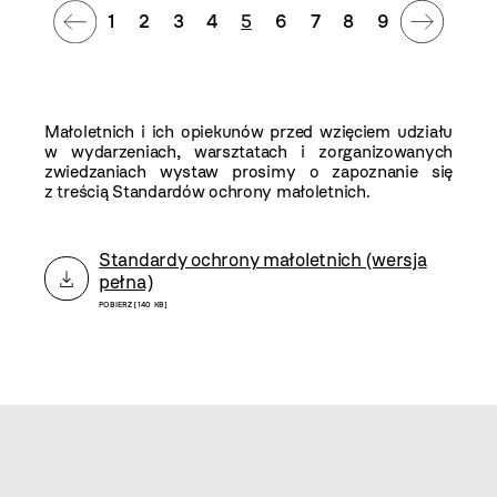
1
2
3
4
5
6
7
8
9
Małoletnich i ich opiekunów przed wzięciem udziału
w wydarzeniach, warsztatach i zorganizowanych
zwiedzaniach wystaw prosimy o zapoznanie się
z treścią Standardów ochrony małoletnich.
Standardy ochrony małoletnich (wersja
pełna)
POBIERZ [140 KB]