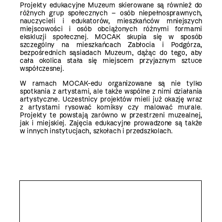
Projekty edukacyjne Muzeum skierowane są również do
różnych grup społecznych – osób niepełnosprawnych,
nauczycieli i edukatorów, mieszkańców mniejszych
miejscowości i osób obciążonych różnymi formami
ekskluzji społecznej. MOCAK skupia się w sposób
szczególny na mieszkańcach Zabłocia i Podgórza,
bezpośrednich sąsiadach Muzeum, dążąc do tego, aby
cała okolica stała się miejscem przyjaznym sztuce
współczesnej.
W ramach MOCAK-edu organizowane są nie tylko
spotkania z artystami, ale także wspólne z nimi działania
artystyczne. Uczestnicy projektów mieli już okazję wraz
z artystami rysować komiksy czy malować murale.
Projekty te powstają zarówno w przestrzeni muzealnej,
jak i miejskiej. Zajęcia edukacyjne prowadzone są także
w innych instytucjach, szkołach i przedszkolach.
Aktualności