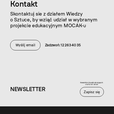
Kontakt
Skontaktuj sie z działem Wiedzy
o Sztuce, by wziąć udział w wybranym
projekcie edukacyjnym MOCAK-u
Wyślij email
Zadzwoń: 12 263 40 35
Newsletter dla osób edukujących
o kulturze i sztuce
NEWS
LETTER
Zapisz się