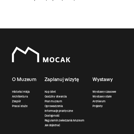
O Muzeum
Zaplanuj wizytę
Wystawy
Historia i misja
Kup bilet
Wystawy czasowe
Architektura
Godziny otwarcia
Wystawy stałe
Zespół
Plan muzeum
Archiwum
Praca i staże
Oprowadzenia
Projekty
Informacje praktyczne
Dostępność
Regulamin zwiedzania Muzeum
Jak dojechać