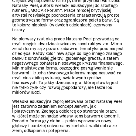
Częściową odpowiedź na to pytanie przynosi twórczość
Natashy Peel, autorki wkładki edukacyjnej do szóstego
numeru „MOCAK Forum”. Prace młodej brytyjskiej
artystki rosyjskiego pochodzenia charakteryzują proste
geometryczne formy oraz ograniczona paleta barw. Są
to kolory: niebieski (w dwóch odcieniach), czerwony
i szary.
Na pierwszy rzut oka prace Natashy Peel przywodzą na
myśl rosyjski dwudziestowieczny konstruktywizm. Mimo
że ich formy są z pozoru zabawne, tematyka prac nie jest
dziecięca. Każdy kolor nawiązuje do logo innego znanego
banku z londyńskiej giełdy, globalnego gracza, a zatem
negatywnego bohatera niedawnego kryzysu finansowego.
Minimalistyczna forma, oszczędne posługiwanie się
barwami i krucha równowaga kolorów mogą nasuwać na
myśl niestabilną sytuację światowych rynków
finansowych. To jakby dziecięca gra, której stawką jest
nie tylko zysk czy rozwój gospodarczy, ale także los
milionów ludzi.
Wkładka edukacyjna zaprojektowana przez Natashę Peel
jest zarówno zadaniem konceptualnym, jak
i plastycznym. Zachęca odbiorcę do stworzenia pracy,
w której może on nadać własny sens barwom ekonomii.
Ponadto forma gry niebo – piekło wprowadza nowy,
głębszy i bardziej uniwersalny kontekst walki dobra ze
złem, odkupienia i potępienia.