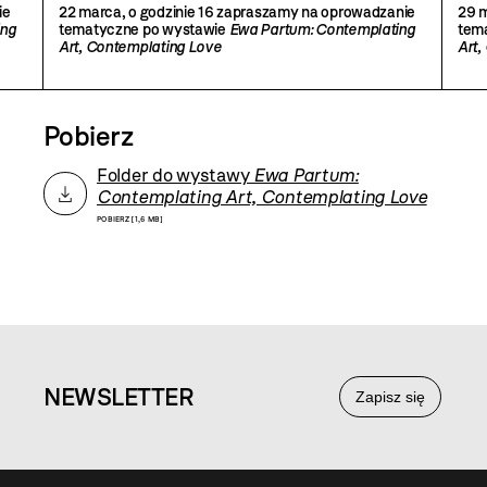
ng
Contemplating Love
wy
ie
22 marca, o godzinie 16 zapraszamy na oprowadzanie
29 m
Ar
ing
tematyczne po wystawie
Ewa Partum: Contemplating
tem
Art, Contemplating Love
Art,
Pobierz
Folder do wystawy
Ewa Partum:
Contemplating Art, Contemplating Love
POBIERZ [1,6 MB]
NEWS
LETTER
Zapisz się