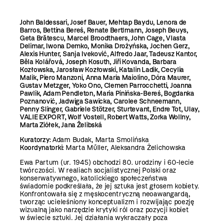
John Baldessari, Josef Bauer, Mehtap Baydu, Lenora de
Barros, Bettina Bereś, Renate Bertlmann, Joseph Beuys,
Geta Brătescu, Marcel Broodthaers, John Cage, Vlasta
Delimar, Iwona Demko, Monika Drożyńska, Jochen Gerz,
Alexis Hunter, Sanja Iveković, Alfredo Jaar, Tadeusz Kantor,
Běla Kolářová, Joseph Kosuth, Jiří Kovanda, Barbara
Kozłowska, Jarosław Kozłowski, Katalin Ladik, Cecylia
Malik, Piero Manzoni, Anna Maria Maiolino, Dóra Maurer,
Gustav Metzger, Yoko Ono, Clemen Parrocchetti, Joanna
Pawlik, Adam Pendleton, Maria Pinińska-Bereś, Bogdanka
Poznanović, Jadwiga Sawicka, Carolee Schneemann,
Penny Slinger, Gabriele Stötzer, Sturtevant, Endre Tot, Ulay,
VALIE EXPORT, Wolf Vostell, Robert Watts, Zorka Wollny,
Marta Ziółek, Jana Želibská
Kuratorzy:
Adam Budak, Marta Smolińska
Koordynatorki:
Marta Műller, Aleksandra Żelichowska
Ewa Partum (ur. 1945) obchodzi 80. urodziny i 60-lecie
twórczości. W realiach socjalistycznej Polski oraz
konserwatywnego, katolickiego społeczeństwa
świadomie podkreślała, że jej sztuka jest głosem kobiety.
Konfrontowała się z męskocentryczną neoawangardą,
tworząc ucieleśniony konceptualizm i rozwijając poezję
wizualną jako narzędzie krytyki ról oraz pozycji kobiet
w świecie sztuki. Jej działania wykraczały poza