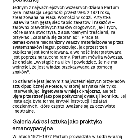
Jednym z najważniejszych wczesnych działań Partum
była instalacja
Legalność przestrzeni
z 1971 roku,
zrealizowana na Placu Wolności w Łodzi. Artystka
ustawiła tam gęstą sieć tablic zakazów i nakazów –
zarówno prawdziwych znaków drogowych, jak i tych,
które sama stworzyła, z absurdalnymi treściami, na
przykład „Zabrania się zabraniać”. Praca ta
demaskowała mechanizmy władzy materializowane przez
system znaków i reguł
, pokazując, jak przestrzeń
publiczna jest kontrolowana, a wolność interpretowana
jest poprzez narzucone ramy. Partum mówiła wówczas,
że chciała „wystąpić na ulicy i powiedzieć, że nie ma
wolności, że jest władza przekazywana za pomocą
znaków”.
To działanie jest jednym z najwcześniejszych przykładów
sztuki publicznej w Polsce
, w której artystka nie tylko,
interweniując,
ingerowała w miejski krajobraz
, ale też
ujęła przestrzeń jako pole politycznej dyskusji i konfliktu
. Jej
instalacja była formą krytyki instytucji i działań
codziennych, które często uważane są za oczywiste
i neutralne.
Galeria
Adres
i sztuka jako praktyka
emancypacyjna
W latach 1971–1977 Partum prowadziła w Łodzi własną