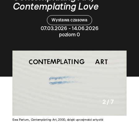
Contemplating Love
Wystawa czasowa
07.03.2026 - 14.06.2026
poziom 0
2 / 7
Ewa Partum,
Contemplating Art
, 2000, dzięki uprzejmości artystki
Ewa Part
R. Sosin