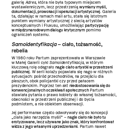
galerię
Adres
, która nie była typowym miejscem
wystawienniczym, lecz przestrzenią
wymiany myśli,
dokumentacji, prowokacji i spekulacji artystycznej
. Galeria
ta, działając w ramach mail artu, stała się istotnym
punktem wymiany artystycznej z siecią artystów
konceptualnych i Fluxusu, umożliwiając
partycypację
w międzynarodowym dialogu krytycznym
pomimo
ograniczeń systemu.
Samoidentyfikacja
– ciało, tożsamość,
rebelia
W 1980 roku Partum zaprezentowała w Warszawie
w Małej Galerii cykl
Samoidentyfikacja
, w którym
kluczową rolę odegrało
nagie ciało artystki w przestrzeni
publicznej
. W serii kolaży pojawiała się nago w różnych
sytuacjach: pośród przechodniów, na przejściu dla
pieszych, obok policjantki czy przed pałacem
prezydenckim. Poprzez ten akt
niedostosowania się do
konwencjonalnych oczekiwań społecznych
Partum
stawiała pytania o prawo kobiety do własnej tożsamości,
obecności w przestrzeni publicznej i do bycia
podmiotem, a nie obiektem obserwacji.
Jej performanse często odwoływały się do koncepcji
„ciała jako narzędzia myśli” –
nagie ciało nie było tu
erotyzowane, lecz używane jako znak, który konfrontował
widza z jego własnymi uprzedzeniami
. Partum nawet