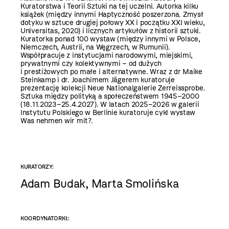
Kuratorstwa i Teorii Sztuki na tej uczelni. Autorka kilku
książek (między innymi Haptyczność poszerzona. Zmysł
dotyku w sztuce drugiej połowy XX i początku XXI wieku,
Universitas, 2020) i licznych artykułów z historii sztuki.
Kuratorka ponad 100 wystaw (między innymi w Polsce,
Niemczech, Austrii, na Węgrzech, w Rumunii).
Współpracuje z instytucjami narodowymi, miejskimi,
prywatnymi czy kolektywnymi – od dużych
i prestiżowych po małe i alternatywne. Wraz z dr Maike
Steinkamp i dr. Joachimem Jägerem kuratoruje
prezentację kolekcji Neue Nationalgalerie Zerreissprobe.
Sztuka między polityką a społeczeństwem 1945–2000
(18.11.2023–25.4.2027). W latach 2025–2026 w galerii
Instytutu Polskiego w Berlinie kuratoruje cykl wystaw
Was nehmen wir mit?.
KURATORZY:
Adam Budak, Marta Smolińska
KOORDYNATORKI::