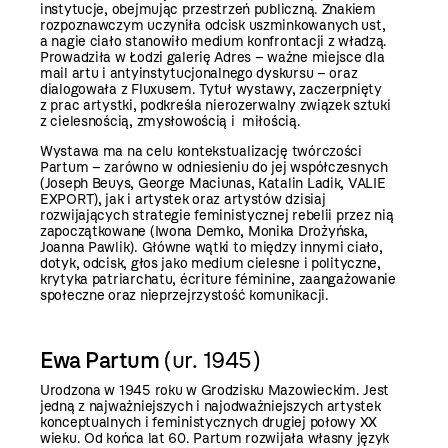
instytucje, obejmując przestrzeń publiczną. Znakiem
rozpoznawczym uczyniła odcisk uszminkowanych ust,
a nagie ciało stanowiło medium konfrontacji z władzą.
Prowadziła w Łodzi galerię Adres – ważne miejsce dla
mail artu i antyinstytucjonalnego dyskursu – oraz
dialogowała z Fluxusem. Tytuł wystawy, zaczerpnięty
z prac artystki, podkreśla nierozerwalny związek sztuki
z cielesnością, zmysłowością i miłością.
Wystawa ma na celu kontekstualizację twórczości
Partum – zarówno w odniesieniu do jej współczesnych
(Joseph Beuys, George Maciunas, Katalin Ladik, VALIE
EXPORT), jak i artystek oraz artystów dzisiaj
rozwijających strategie feministycznej rebelii przez nią
zapoczątkowane (Iwona Demko, Monika Drożyńska,
Joanna Pawlik). Główne wątki to między innymi ciało,
dotyk, odcisk, głos jako medium cielesne i polityczne,
krytyka patriarchatu, écriture féminine, zaangażowanie
społeczne oraz nieprzejrzystość komunikacji.
Ewa Partum
(ur. 1945)
Urodzona w 1945 roku w Grodzisku Mazowieckim. Jest
jedną z najważniejszych i najodważniejszych artystek
konceptualnych i feministycznych drugiej połowy XX
wieku. Od końca lat 60. Partum rozwijała własny język