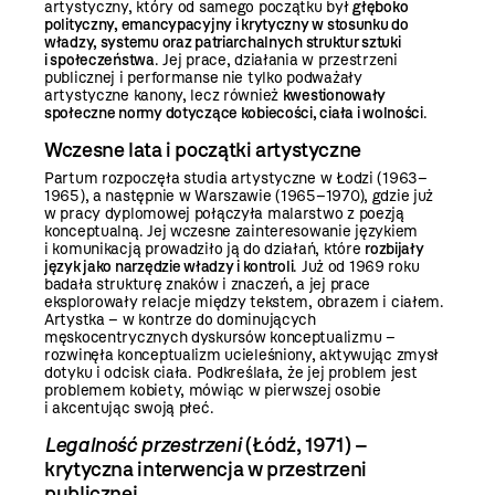
artystyczny, który od samego początku był
głęboko
polityczny, emancypacyjny i krytyczny w stosunku do
władzy, systemu oraz patriarchalnych struktur sztuki
i społeczeństwa
. Jej prace, działania w przestrzeni
publicznej i performanse nie tylko podważały
artystyczne kanony, lecz również
kwestionowały
społeczne normy dotyczące kobiecości, ciała i wolności
.
Wczesne lata i początki artystyczne
Partum rozpoczęła studia artystyczne w Łodzi (1963–
1965), a następnie w Warszawie (1965–1970), gdzie już
w pracy dyplomowej połączyła malarstwo z poezją
konceptualną. Jej wczesne zainteresowanie językiem
i komunikacją prowadziło ją do działań, które
rozbijały
język jako narzędzie władzy i kontroli
. Już od 1969 roku
badała strukturę znaków i znaczeń, a jej prace
eksplorowały relacje między tekstem, obrazem i ciałem.
Artystka – w kontrze do dominujących
męskocentrycznych dyskursów konceptualizmu –
rozwinęła konceptualizm ucieleśniony, aktywując zmysł
dotyku i odcisk ciała. Podkreślała, że jej problem jest
problemem kobiety, mówiąc w pierwszej osobie
i akcentując swoją płeć.
Legalność przestrzeni
(Łódź, 1971) –
krytyczna interwencja w przestrzeni
publicznej