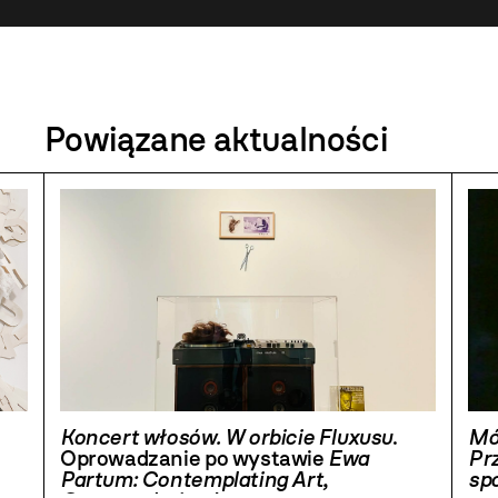
Powiązane aktualności
Koncert włosów. W orbicie Fluxusu
.
Mó
Oprowadzanie po wystawie
Ewa
Pr
Partum: Contemplating Art,
sp