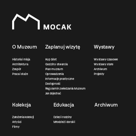
O Muzeum
Zaplanuj wizytę
Wystawy
Historia i misja
Kup bilet
Wystawy czasowe
Architektura
Godziny otwarcia
Wystawy stałe
Zespół
Plan muzeum
Archiwum
Praca i staże
Oprowadzenia
Projekty
Informacje praktyczne
Dostępność
Regulamin zwiedzania Muzeum
Jak dojechać
Kolekcja
Edukacja
Archiwum
Założenia kolekcji
Dzieci i rodziny
Artyści
Młodzież i dorośli
Filmy