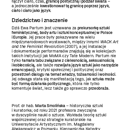
łączył ciało, czas,
granicę polityczną i podział świata
–
a jednocześnie
kwestionował tę granicę poprzez język,
ciało i ciało jako język
.
Dziedzictwo i znaczenie
Dziś Ewa Partum jest uznawana za
prekursorkę sztuki
feministycznej, body artu i sztuki konceptualnej w Polsce
i Europie
. Jej prace były pokazywane na wielu
międzynarodowych wystawach, między innymi
WACK Art
and the Feminist Revolution
(2007), a jej instalacje
i dokumentacje performansów znajdują się w kolekcjach
takich instytucji jak MoMA czy Tate Modern. Partum nie
tylko
łamała tabu związane z cielesnością, seksualnością
i kobiecością
, ale także
rozwijała język sztuki jako narzędzie
emancypacji
, krytyki społecznej i politycznej oraz
przestrzeń dialogu na temat władzy, tożsamości i wolności
.
Jej odwaga stała się manifestacją tego, jak
sztuka może
być formą działania politycznego
, która nie tylko
komentuje świat, lecz także go sprawczo
przeobraża
.
Prof. dr hab.
Marta Smolińska
– historyczka sztuki
i kuratorka; od roku 2021 profesora zwyczajna
w dyscyplinie nauki o sztuce. Wykłada teorię sztuki
współczesnej oraz strategie kuratorskie na
Uniwersytecie Artystycznym im. Magdaleny
Abakanowicz w Poznaniu. Kierowniczka Katedry