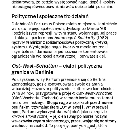
deklarowała, że będzie występować nago, dopóki
kobiety
nie osiągną równouprawnienia w świecie sztuki i poza nim
.
Polityczne i społeczne tło działań
Działalność Partum w Polsce miała miejsce w kontekście
wzrostu napięć społecznych, dyskusji po Marcu ’68
i późniejszych represji, w tym stanu wojennego. Jej prace
– takie jak performans
Hommage à Solidarity
(1982) –
łączyły
feminizm z solidarnościową polityczną krytyką
systemu
. Występując nago, tworzyła medialne znaki
i symbole solidarności, a jednocześnie komentowała
ograniczenia wolności artystycznej i obywatelskiej.
Ost-West-Schatten
– ciało i polityczna
granica w Berlinie
Po uzyskaniu wizy Partum przeniosła się do Berlina
Zachodniego, gdzie kontynuowała swoje działania
w bardziej złożonym politycznie i kulturowo kontekście.
W 1984 roku przygotowała projekt
Ost-West-Schatten
(Cień Wschodu–Zachodu) w ramach konkursu na temat
muru berlińskiego.
Stojąc nago w szpilkach przed murem
berlińskim, trzymając literę „O” w lewej i „W” w prawej
ręce
, Partum wykorzystała swój cień jako narzędzie
krytyki artystycznej –
jej cień sunął po murze niczym
wskazówka zegara słonecznego, przesuwając się od strony
wschodu na zachód
. To potężny, poetycki gest, który