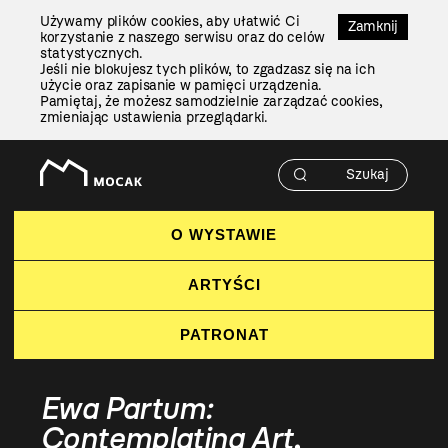
Przejdź
Używamy plików cookies, aby ułatwić Ci
Do
Zamknij
korzystanie z naszego serwisu oraz do celów
Treści
statystycznych.
Jeśli nie blokujesz tych plików, to zgadzasz się na ich
użycie oraz zapisanie w pamięci urządzenia.
Pamiętaj, że możesz samodzielnie zarządzać cookies,
zmieniając ustawienia przeglądarki.
O WYSTAWIE
ARTYŚCI
PATRONAT
Ewa Partum:
Contemplating Art,