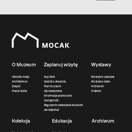
O Muzeum
Zaplanuj wizytę
Wystawy
Historia i misja
Kup bilet
Wystawy czasowe
Architektura
Godziny otwarcia
Wystawy stałe
Zespół
Plan muzeum
Archiwum
Praca i staże
Oprowadzenia
Projekty
Informacje praktyczne
Dostępność
Regulamin zwiedzania Muzeum
Jak dojechać
Kolekcja
Edukacja
Archiwum