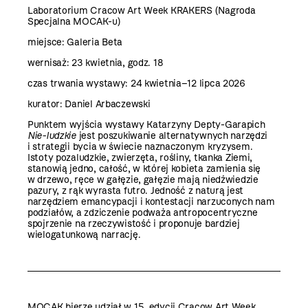
Laboratorium Cracow Art Week KRAKERS
(Nagroda
Specjalna MOCAK-u)
miejsce: Galeria Beta
wernisaż: 23 kwietnia, godz. 18
czas trwania wystawy: 24 kwietnia–12 lipca 2026
kurator: Daniel Arbaczewski
Punktem wyjścia wystawy Katarzyny Depty-Garapich
Nie-ludzkie
jest poszukiwanie alternatywnych narzędzi
i strategii bycia w świecie naznaczonym kryzysem.
Istoty pozaludzkie, zwierzęta, rośliny, tkanka Ziemi,
stanowią jedno, całość, w której kobieta zamienia się
w drzewo, ręce w gałęzie, gałęzie mają niedźwiedzie
pazury, z rąk wyrasta futro. Jedność z naturą jest
narzędziem emancypacji i kontestacji narzuconych nam
podziałów, a zdziczenie podważa antropocentryczne
spojrzenie na rzeczywistość i proponuje bardziej
wielogatunkową narrację.
MOCAK bierze udział w 15. edycji Cracow Art Week