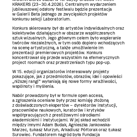
KRAKERS (23–30.4.2026). Centralnym wydarzeniem
jubileuszowej odsłony festiwalu będzie prezentacja
w Galerii Beta jednego ze zwycięskich projektów
konkursu sekcji Laboratorium.
Konkurs skierowany był do artystów indywidualnych oraz
kolektywów działających w obszarze współczesnych
sztuk wizualnych. Jego głównym celem było wspieranie
twórców niezależnych, w tym osób dopiero wchodzących
na scenę artystyczną, a także umożliwienie im
prezentacji premierowych projektów. Konkurs
koncentrował się przede wszystkim na efemerycznych
project roomach oraz przestrzeniach typu pop-up.
W 15. edycji organizatorów interesowały projekty
pokazujące, jak z przedmiotów, obrazów, idei i opowieści
„niższej rangi” wyłaniają się nowe formy wrażliwości,
wspólnoty i myślenia.
Nabór prowadzony był w formule open access,
a zgłoszenia oceniane były przez komisję złożoną
z doświadczonych ekspertów – dyrektorów instytucji,
pracowników naukowych, kuratorów i krytyków
współpracujących z prestiżowymi ośrodkami
akademickimi i instytucjami. W jej skład wchodzili
między innymi Adam Budak, Agnieszka Jankowska-
Marzec, Łukasz Murzyn, Arkadiusz Półtorak oraz Łukasz
Surowiec. Fundatorem nagród była Fundacja