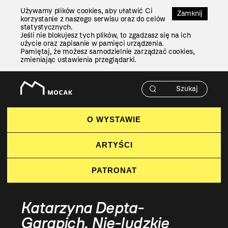
Przejdź
Używamy plików cookies, aby ułatwić Ci
Do
Zamknij
korzystanie z naszego serwisu oraz do celów
Treści
statystycznych.
Jeśli nie blokujesz tych plików, to zgadzasz się na ich
użycie oraz zapisanie w pamięci urządzenia.
Pamiętaj, że możesz samodzielnie zarządzać cookies,
zmieniając ustawienia przeglądarki.
O WYSTAWIE
ARTYŚCI
PATRONAT
Katarzyna Depta-
Garapich. Nie-ludzkie