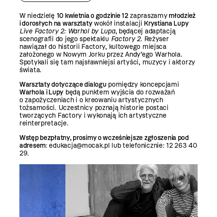
W niedzielę
10 kwietnia o godzinie 12
zapraszamy
młodzież
i dorosłych na warsztaty
wokół instalacji
Krystiana Lupy
Live Factory 2: Warhol by Lupa
, będącej adaptacją
scenografii do jego spektaklu
Factory 2.
Reżyser
nawiązał do historii Factory, kultowego miejsca
założonego w Nowym Jorku przez Andy’ego Warhola.
Spotykali się tam najsławniejsi artyści, muzycy i aktorzy
świata.
Warsztaty dotyczące dialogu
pomiędzy koncepcjami
Warhola i Lupy
będą punktem wyjścia do rozważań
o zapożyczeniach i o kreowaniu artystycznych
tożsamości. Uczestnicy poznają historie postaci
tworzących Factory i wykonają ich artystyczne
reinterpretacje.
Wstęp bezpłatny, prosimy o wcześniejsze zgłoszenia pod
adresem
: edukacja@mocak.pl lub telefonicznie: 12 263 40
29.