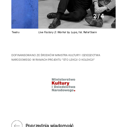
2 / 4
Live Factory 2: Warhol by Lupa
, fot. Rafał Sosin
Otwarci
w Krakow
DOFINANSOWANO ZE ŚRODKÓW MINISTRA KULTURY I DZIEDZICTWA
NARODOWEGO W RAMACH PROJEKTU "STO LEKCJI O KOLEKCJI"
Poprzednia wiadomość