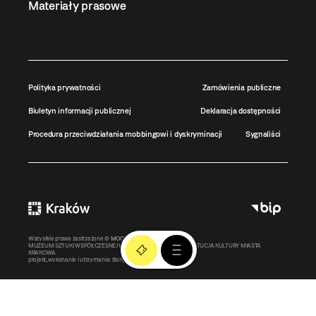
Materiały prasowe
Polityka prywatności
Zamówienia publiczne
Biuletyn informacji publicznej
Deklaracja dostępności
Procedura przeciwdziałania mobbingowi i dyskryminacji
Sygnaliści
Wszystkie prawa zastrzeżone ©
MOCAK
2011-2026
MUZEUM SZTUKI WSPÓŁCZESNEJ W KRAKOWIE MOCAK – INSTYTUCJA KULTURY MIASTA
KRAKOWA
projekt, wykonanie i utrzymanie:
Bonjour.pl