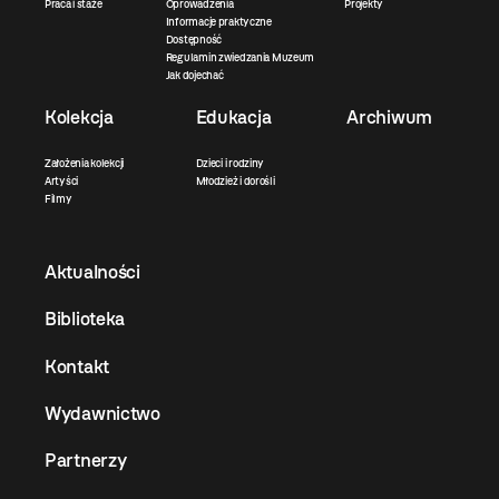
Praca i staże
Oprowadzenia
Projekty
Informacje praktyczne
Dostępność
Regulamin zwiedzania Muzeum
Jak dojechać
Kolekcja
Edukacja
Archiwum
Założenia kolekcji
Dzieci i rodziny
Artyści
Młodzież i dorośli
Filmy
Aktualności
Biblioteka
Kontakt
Wydawnictwo
Partnerzy