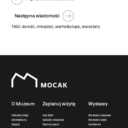
Następna wiadomość
TAGI:
dorośli
,
młodzież
,
warholbylupa
,
warsztaty
O Muzeum
Zaplanuj wizytę
Wystawy
Historia i misja
Kup bilet
Wystawy czasowe
Architektura
Godziny otwarcia
Wystawy stałe
Zespół
Plan muzeum
Archiwum