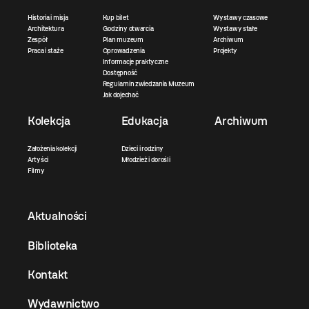
Historia i misja
Kup bilet
Wystawy czasowe
Architektura
Godziny otwarcia
Wystawy stałe
Zespół
Plan muzeum
Archiwum
Praca i staże
Oprowadzenia
Projekty
Informacje praktyczne
Dostępność
Regulamin zwiedzania Muzeum
Jak dojechać
Kolekcja
Edukacja
Archiwum
Założenia kolekcji
Dzieci i rodziny
Artyści
Młodzież i dorośli
Filmy
Aktualności
Biblioteka
Kontakt
Wydawnictwo