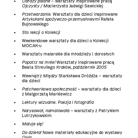
Obrazy pisane
– warsztaty inspirowane pracą
Ojczysty / Macierzysta
Jadwigi Sawickiej
Przetwarzanie
. Warsztaty dla dzieci inspirowane
Artykułami spożywczo-przemysłowymi
Rafała
Bujnowskiego
Sto lekcji o Kolekcji
Weekendowe warsztaty dla dzieci o Kolekcji
MOCAK-u
Warsztaty malarskie dla młodzieży i dorosłych
Popatrz na mnie!
Warsztaty inspirowane pracą
Beata Streuliego
Kraków, październik 2005
Wewnątrz
Między
Stanisława Dróżdża – warsztaty
dla dzieci
Patchworkowa społeczność
– warsztaty dla dzieci
z Małgorzatą Markiewicz
Lektury wizualne. Poezja i fotografia
Narysował, namalowała
– warsztaty z Patrykiem
Lutrzykowskim
Maluje się!
Do dzieła!
Nowe materiały edukacyjne do wystawy
On/a