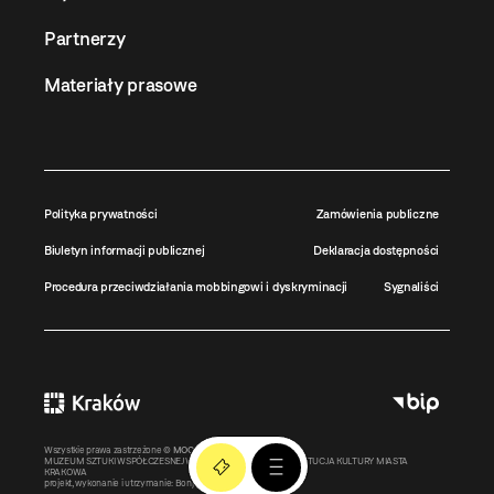
Partnerzy
Materiały prasowe
Polityka prywatności
Zamówienia publiczne
Biuletyn informacji publicznej
Deklaracja dostępności
Procedura przeciwdziałania mobbingowi i dyskryminacji
Sygnaliści
Wszystkie prawa zastrzeżone ©
MOCAK
2011-2026
MUZEUM SZTUKI WSPÓŁCZESNEJ W KRAKOWIE MOCAK – INSTYTUCJA KULTURY MIASTA
KRAKOWA
projekt, wykonanie i utrzymanie:
Bonjour.pl