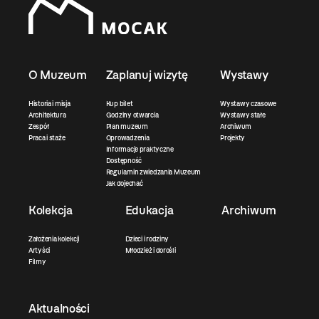
O Muzeum
Zaplanuj wizytę
Wystawy
Historia i misja
Kup bilet
Wystawy czasowe
Architektura
Godziny otwarcia
Wystawy stałe
Zespół
Plan muzeum
Archiwum
Praca i staże
Oprowadzenia
Projekty
Informacje praktyczne
Dostępność
Regulamin zwiedzania Muzeum
Jak dojechać
Kolekcja
Edukacja
Archiwum
Założenia kolekcji
Dzieci i rodziny
Artyści
Młodzież i dorośli
Filmy
Aktualności