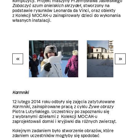
kompozycji. Projekt maszyny Przemysława Jasielskiego
Zobaczyć szum anielskich skrzydeł
, stworzony na
podstawie rysunków Leonarda da Vinci, oraz obiekty
z Kolekcji MOCAK-u zainspirowały dzieci do wykonania
własnych instalacji.
«
»
Karmniki
12 lutego
2014 roku
odbyły się zajęcia zatytułowane
Karmniki
,
zainspirowane pracą z cyklu
Żywe obrazy
Piotra Lutyńskiego. Uczestnicy po zapoznaniu się
z wybranymi dziełami z Kolekcji MOCAK-u
zaprojektowali domki i kryjówki dla różnych zwierząt.
Kolejnym zadaniem było stworzenie obrazów, które
zdaniem uczestników mogłyby się spodobać