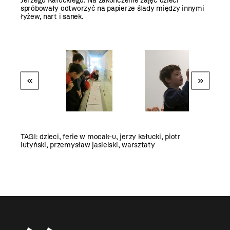
Jerzego Kałuckiego. Na zakończenie zajęć dzieci
spróbowały odtworzyć na papierze ślady między innymi
łyżew, nart i sanek.
«
»
TAGI:
dzieci
,
ferie w mocak-u
,
jerzy kałucki
,
piotr
lutyński
,
przemysław jasielski
,
warsztaty