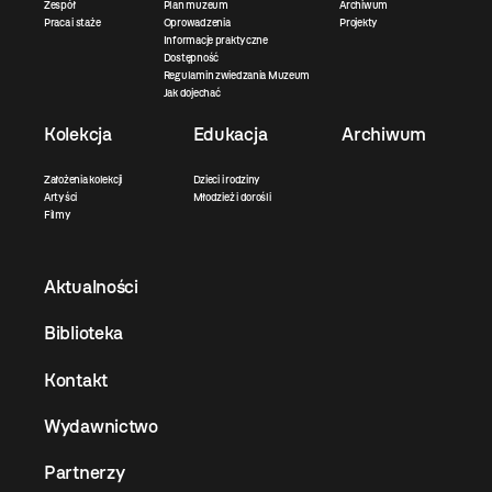
Zespół
Plan muzeum
Archiwum
Praca i staże
Oprowadzenia
Projekty
Informacje praktyczne
Dostępność
Regulamin zwiedzania Muzeum
Jak dojechać
Kolekcja
Edukacja
Archiwum
Założenia kolekcji
Dzieci i rodziny
Artyści
Młodzież i dorośli
Filmy
Aktualności
Biblioteka
Kontakt
Wydawnictwo
Partnerzy