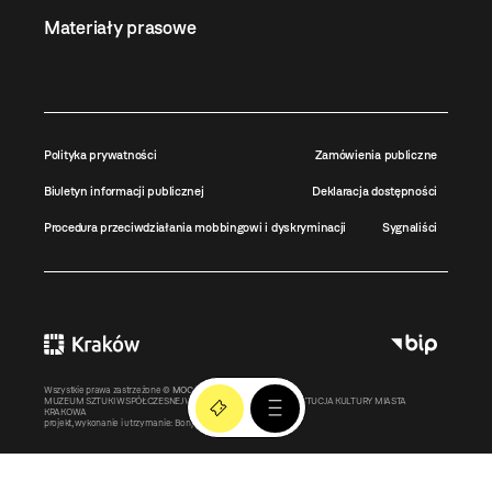
Materiały prasowe
Polityka prywatności
Zamówienia publiczne
Biuletyn informacji publicznej
Deklaracja dostępności
Procedura przeciwdziałania mobbingowi i dyskryminacji
Sygnaliści
Wszystkie prawa zastrzeżone ©
MOCAK
2011-2026
MUZEUM SZTUKI WSPÓŁCZESNEJ W KRAKOWIE MOCAK – INSTYTUCJA KULTURY MIASTA
KRAKOWA
projekt, wykonanie i utrzymanie:
Bonjour.pl