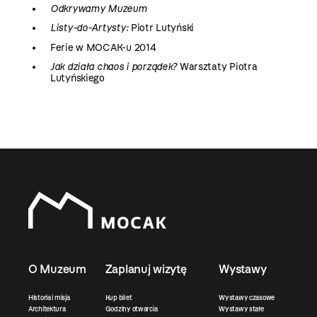
Odkrywamy Muzeum
Listy-do-Artysty:
Piotr Lutyński
Ferie w MOCAK-u 2014
Jak działa chaos i porządek?
Warsztaty Piotra
Lutyńskiego
O Muzeum
Zaplanuj wizytę
Wystawy
Historia i misja
Kup bilet
Wystawy czasowe
Architektura
Godziny otwarcia
Wystawy stałe