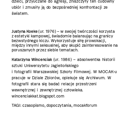
dzieci, przyuczane do agresji, zniszczyły ten cudowny
ubiór i zmusiły ją do bezpośredniej konfrontacji ze
światem.
Justyna Koeke
(ur. 1976) – w swojej twórczości korzysta
z estetyki kampowej, świadomie balansując na granicy
bezwstydnego kiczu. Wykorzystuje siłę prowokacji,
między innymi seksualnej, aby skupić zainteresowanie na
poruszanych przez siebie tematach.
Katarzyna Wincenciak
(ur. 1986) – absolwentka
historii
sztuki Uniwersytetu Jagiellońskiego
i fotografii Warszawskiej Szkoły Filmowej. W ­MOCAK-u
pracuje w Dziale Zbiorów, opiekuje się Archiwum.
W
fotografii stara się badać relacje przestrzeni
wewnętrznej i zewnętrznej człowieka.
wincenciakkat.blogspot.com
TAGI:
czasopismo
,
dopoczytania
,
mocakforum