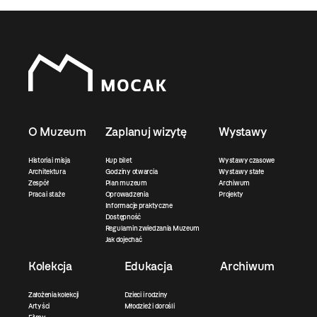
O Muzeum
Zaplanuj wizytę
Wystawy
Historia i misja
Kup bilet
Wystawy czasowe
Architektura
Godziny otwarcia
Wystawy stałe
Zespół
Plan muzeum
Archiwum
Praca i staże
Oprowadzenia
Projekty
Informacje praktyczne
Dostępność
Regulamin zwiedzania Muzeum
Jak dojechać
Kolekcja
Edukacja
Archiwum
Założenia kolekcji
Dzieci i rodziny
Artyści
Młodzież i dorośli