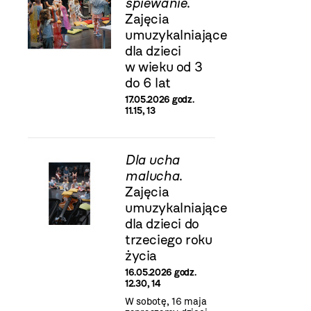
śpiewanie
.
Zajęcia
umuzykalniające
dla dzieci
w wieku od 3
do 6 lat
17.05.2026 godz.
11.15, 13
Dla ucha
malucha
.
Zajęcia
umuzykalniające
dla dzieci do
trzeciego roku
życia
16.05.2026 godz.
12.30, 14
W sobotę, 16 maja