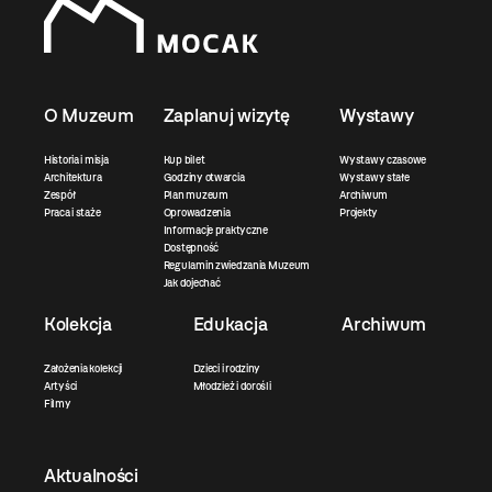
O Muzeum
Zaplanuj wizytę
Wystawy
Historia i misja
Kup bilet
Wystawy czasowe
Architektura
Godziny otwarcia
Wystawy stałe
Zespół
Plan muzeum
Archiwum
Praca i staże
Oprowadzenia
Projekty
Informacje praktyczne
Dostępność
Regulamin zwiedzania Muzeum
Jak dojechać
Kolekcja
Edukacja
Archiwum
Założenia kolekcji
Dzieci i rodziny
Artyści
Młodzież i dorośli
Filmy
Aktualności