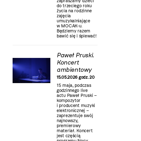
zapraszamy dzieci
do trzeciego roku
życia na rodzinne
zajęcia
umuzykalniające
w MOCAK-u.
Będziemy razem
bawić się i śpiewać!
Paweł Pruski.
Koncert
ambientowy
15.05.2026 godz. 20
15 maja, podczas
godzinnego live
actu Paweł Pruski –
kompozytor
i producent muzyki
elektronicznej –
zaprezentuje swój
najnowszy,
premierowy
materiał. Koncert
jest częścią
programu Nocy