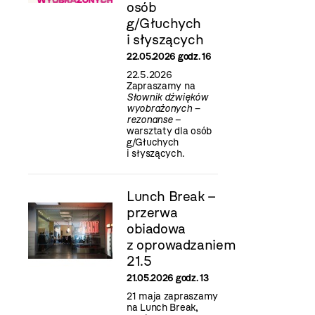
osób
g/Głuchych
i słyszących
22.05.2026 godz. 16
22.5.2026
Zapraszamy na
Słownik dźwięków
wyobrażonych –
rezonanse
–
warsztaty dla osób
g/Głuchych
i słyszących.
Lunch Break –
przerwa
obiadowa
z oprowadzaniem
21.5
21.05.2026 godz. 13
21 maja zapraszamy
na Lunch Break,