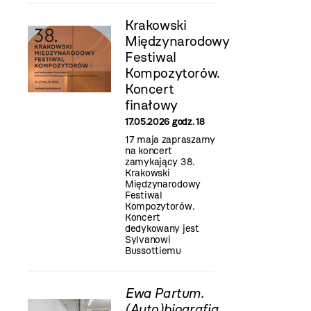
Krakowski
Międzynarodowy
Festiwal
Kompozytorów.
Koncert
finałowy
17.05.2026 godz. 18
17 maja zapraszamy
na koncert
zamykający 38.
Krakowski
Międzynarodowy
Festiwal
Kompozytorów.
Koncert
dedykowany jest
Sylvanowi
Bussottiemu
Ewa Partum.
(Auto)biografia.