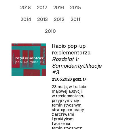
2018
2017
2016
2015
2014
2013
2012
2011
2010
Radio pop-up
re:elementarza
Rozdział 1:
Samoidentytfikacje
#3
23.05.2026 godz. 17
23 maja, w trakcie
majowej audycji
w re:elementarzu
przyjrzymy się
feministycznym
strategiom pracy
z archiwami
i praktykom
tworzenia
feministycznych