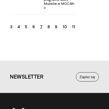
Muzeów w MOCAK-
u
3
4
5
6
7
8
9
10
11
NEWS
LETTER
Zapisz się