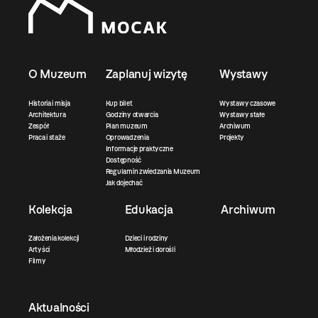
O Muzeum
Zaplanuj wizytę
Wystawy
Historia i misja
Kup bilet
Wystawy czasowe
Architektura
Godziny otwarcia
Wystawy stałe
Zespół
Plan muzeum
Archiwum
Praca i staże
Oprowadzenia
Projekty
Informacje praktyczne
Dostępność
Regulamin zwiedzania Muzeum
Jak dojechać
Kolekcja
Edukacja
Archiwum
Założenia kolekcji
Dzieci i rodziny
Artyści
Młodzież i dorośli
Filmy
Aktualności