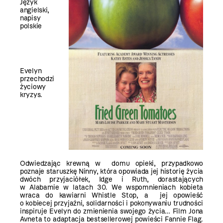
Język
angielski,
napisy
polskie
Evelyn
przechodzi
życiowy
kryzys.
Odwiedzając krewną w domu opieki, przypadkowo
poznaje staruszkę Ninny, która opowiada jej historię życia
dwóch przyjaciółek, Idge i Ruth, dorastających
w Alabamie w latach 30. We wspomnieniach kobieta
wraca do kawiarni Whistle Stop, a jej opowieść
o kobiecej przyjaźni, solidarności i pokonywaniu trudności
inspiruje Evelyn do zmienienia swojego życia… Film Jona
Avneta to adaptacja bestsellerowej powieści Fannie Flag.