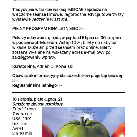
Tradycyjnie w trakcie wakacji MOCAK zaprasza na
wieczorne seanse filmowe.
Tegoroczna edycja towarzyszy
wystawie
Jedzenie w sztuce
.
PEŁNY PROGRAM KINA LETNIEGO >>
Pokazy odbywać się będą w piątki od 5 lipca do 30 sierpnia
w podcieniach Muzeum.
Wstęp 10 zł, bilety do nabycia
w kasie Muzeum przed seansem oraz
online
. Bilety
zostaną wysłane na wskazany adres e-mailowy po
zaksięgowaniu wpłaty.
Kurator kina:
Adrian D. Kowalski
Obowiązek informacyjny dla uczestników projekcji kinowej
>>
Regulamin kina letniego
>>
16 sierpnia, piątek, godz. 21
Smażone zielone pomidory
Fried Green
Tomatoes
USA, 1991
reż. Jon
Avnet
2 h 10 min