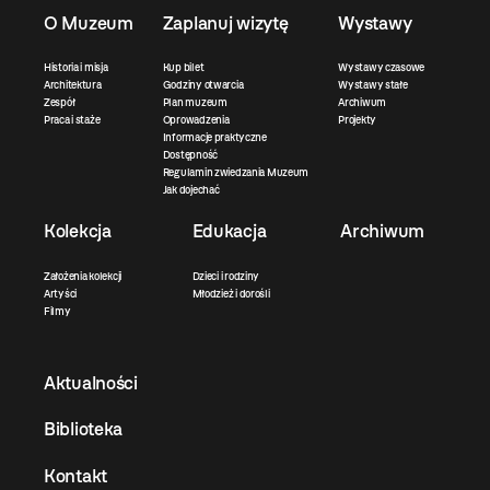
O Muzeum
Zaplanuj wizytę
Wystawy
Historia i misja
Kup bilet
Wystawy czasowe
Architektura
Godziny otwarcia
Wystawy stałe
Zespół
Plan muzeum
Archiwum
Praca i staże
Oprowadzenia
Projekty
Informacje praktyczne
Dostępność
Regulamin zwiedzania Muzeum
Jak dojechać
Kolekcja
Edukacja
Archiwum
Założenia kolekcji
Dzieci i rodziny
Artyści
Młodzież i dorośli
Filmy
Aktualności
Biblioteka
Kontakt