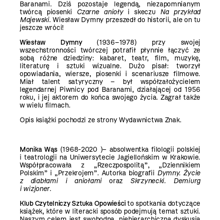
Baranami. Dziś pozostaje legendą, niezapomnianym
twórcą piosenki
Czarne anioły
i skeczu
Na przykład
Majewski
. Wiesław Dymny przeszedł do historii, ale on tu
jeszcze wróci!
Wiesław Dymny
(1936–1978) przy swojej
wszechstronności twórczej potrafił płynnie łączyć ze
sobą różne dziedziny: kabaret, teatr, film, muzykę,
literaturę i sztuki wizualne. Dużo pisał: tworzył
opowiadania, wiersze, piosenki i scenariusze filmowe.
Miał talent satyryczny – był współzałożycielem
legendarnej Piwnicy pod Baranami, działającej od 1956
roku, i jej aktorem do końca swojego życia. Zagrał także
w wielu filmach.
Opis książki pochodzi ze strony Wydawnictwa Znak.
Monika Wąs
(1968-2020 )– absolwentka filologii polskiej
i teatrologii na Uniwersytecie Jagiellońskim w Krakowie.
Współpracowała z „Rzeczpospolitą”, „Dziennikiem
Polskim” i „Przekrojem”. Autorka biografii
Dymny. Życie
z diabłami i aniołami
oraz
Skrzynecki. Demiurg
i wizjoner
.
Klub Czytelniczy Sztuka Opowieści
to spotkania dotyczące
książek, które w literacki sposób podejmują temat sztuki.
Naszym celem jest swobodna, niehierarchiczna dyskusja