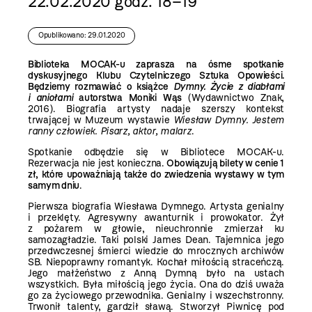
22.02.2020 godz. 18–19
Opublikowano: 29.01.2020
Biblioteka MOCAK-u zaprasza na ósme spotkanie
dyskusyjnego Klubu Czytelniczego Sztuka Opowieści.
Będziemy rozmawiać o książce
Dymny. Życie z diabłami
i aniołami
autorstwa Moniki Wąs
(Wydawnictwo Znak,
2016). Biografia artysty nadaje szerszy kontekst
trwającej w Muzeum wystawie
Wiesław Dymny. Jestem
ranny człowiek. Pisarz, aktor, malarz
.
Spotkanie odbędzie się w Bibliotece MOCAK-u.
Rezerwacja nie jest konieczna.
Obowiązują bilety w cenie 1
zł, które upoważniają także do zwiedzenia wystawy w tym
samym dniu
.
Pierwsza biografia Wiesława Dymnego. Artysta genialny
i przeklęty. Agresywny awanturnik i prowokator. Żył
z pożarem w głowie, nieuchronnie zmierzał ku
samozagładzie. Taki polski James Dean. Tajemnica jego
przedwczesnej śmierci wiedzie do mrocznych archiwów
SB. Niepoprawny romantyk. Kochał miłością straceńczą.
Jego małżeństwo z Anną Dymną było na ustach
wszystkich. Była miłością jego życia. Ona do dziś uważa
go za życiowego przewodnika. Genialny i wszechstronny.
Trwonił talenty, gardził sławą. Stworzył Piwnicę pod