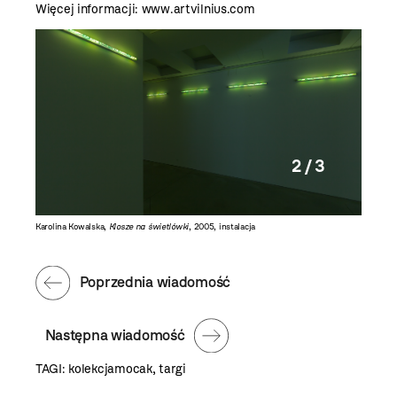
Więcej informacji:
www.artvilnius.com
2 / 3
Karolina Kowalska,
Klosze na świetlówki
, 2005, instalacja
Zbigniew
Poprzednia wiadomość
Następna wiadomość
TAGI:
kolekcjamocak
,
targi