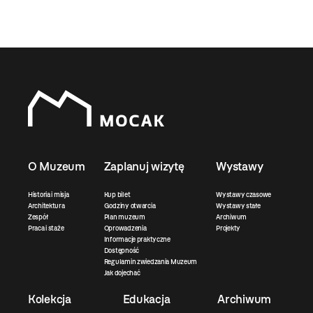
O Muzeum
Zaplanuj wizytę
Wystawy
Historia i misja
Kup bilet
Wystawy czasowe
Architektura
Godziny otwarcia
Wystawy stałe
Zespół
Plan muzeum
Archiwum
Praca i staże
Oprowadzenia
Projekty
Informacje praktyczne
Dostępność
Regulamin zwiedzania Muzeum
Jak dojechać
Kolekcja
Edukacja
Archiwum