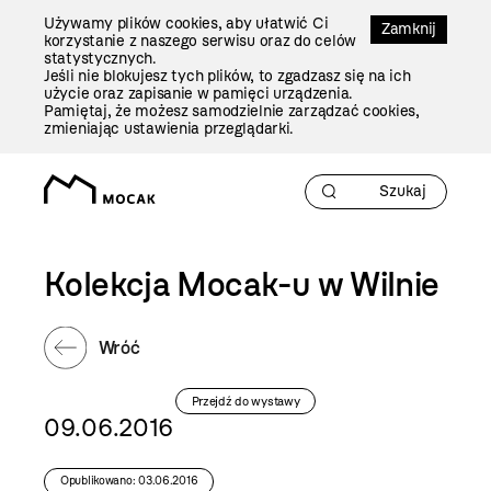
Przejdź
Używamy plików cookies, aby ułatwić Ci
Do
Zamknij
korzystanie z naszego serwisu oraz do celów
Treści
statystycznych.
Jeśli nie blokujesz tych plików, to zgadzasz się na ich
użycie oraz zapisanie w pamięci urządzenia.
Pamiętaj, że możesz samodzielnie zarządzać cookies,
zmieniając ustawienia przeglądarki.
Kolekcja Mocak-u w Wilnie
Wróć
Przejdź do wystawy
09.06.2016
Opublikowano: 03.06.2016