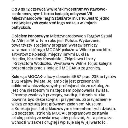
Od 9 do 12 czerwca w wileńskim centrum wystawowo-
konferencyjnym Litexpo
będą się odbywać VII
Międzynarodowe Targi Sztuki ArtVilnius’16. Jest to jedno
z największych wydarzeń tego rodzaju w krajach
bałtyckich.
Gościem honorowym
Międzynarodowych Targów Sztuki
ArtVilnius'16 w tym roku jest
Polska
. Wydarzeniu
towarzyszy specjalny program wystawienniczy,
w ramach którego MOCAK pokaże w Wilnie prace kilku
artystów z Kolekcji, między innymi Lukáša
Houdka, Karoliny Kowalskiej, Zbigniewa Libery
i Krzysztofa Wodiczko. Wystawa w Wilnie to już kolejna
prezentacja prac z Kolekcji MOCAK-u za granicą.
Kolekcja MOCAK-u
liczy obecnie 4557 prac 235 artystów
z 32 krajów świata. Jej ambicją jest przekonanie
odbiorców niezwiązanych profesjonalnie ze sztuką, że
jest ona niezbędnym narzędziem pojmowania świata.
Chcemy zwalczyć przesądy, według których sztuka
powinna być dekoracyjna i przyjemna. Zaprzyjaźnienie
widza ze sztuką jest głównym zadaniem Muzeum,
a Kolekcja jest tutaj kluczowym elementem tych działań.
Od początku istnienia MOCAK programowo zestawia
sztukę polską ze światową, aby pokazać, że ta pierwsza
wchodzi w zakres drugiej i wpisuje się w jej wartości.