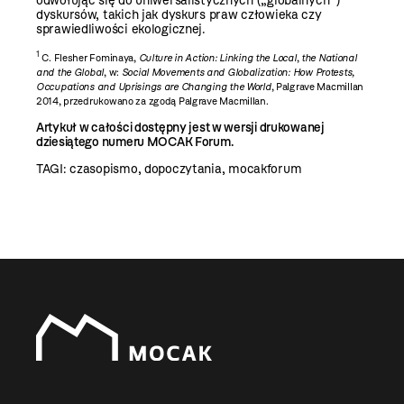
odwołując się do uniwersalistycznych („globalnych”)
dyskursów, takich jak dyskurs praw człowieka czy
sprawiedliwości ekologicznej.
1
C. Flesher Fominaya,
Culture in Action: Linking the Local
,
the National
and the Global
, w:
Social Movements and Globalization: How Protests,
Occupations and Uprisings are Changing the World
, Palgrave Macmillan
2014, przedrukowano za zgodą Palgrave Macmillan.
Artykuł w całości dostępny jest w wersji drukowanej
dziesiątego numeru MOCAK Forum.
TAGI:
czasopismo
,
dopoczytania
,
mocakforum