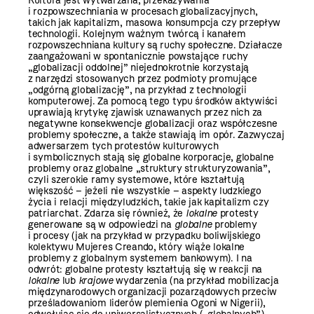
Kultura jest wytwarzana, przekazywania
i rozpowszechniania w procesach globalizacyjnych,
takich jak kapitalizm, masowa konsumpcja czy przepływ
technologii. Kolejnym ważnym twórcą i kanałem
rozpowszechniana kultury są ruchy społeczne. Działacze
zaangażowani w spontanicznie powstające ruchy
„globalizacji oddolnej” niejednokrotnie korzystają
z narzędzi stosowanych przez podmioty promujące
„odgórną globalizację”, na przykład z technologii
komputerowej. Za pomocą tego typu środków aktywiści
uprawiają krytykę zjawisk uznawanych przez nich za
negatywne konsekwencje globalizacji oraz współczesne
problemy społeczne, a także stawiają im opór. Zazwyczaj
adwersarzem tych protestów kulturowych
i symbolicznych stają się globalne korporacje, globalne
problemy oraz globalne „struktury strukturyzowania”,
czyli szerokie ramy systemowe, które kształtują
większość – jeżeli nie wszystkie – aspekty ludzkiego
życia i relacji międzyludzkich, takie jak kapitalizm czy
patriarchat. Zdarza się również, że
lokalne
protesty
generowane są w odpowiedzi na
globalne
problemy
i procesy (jak na przykład w przypadku boliwijskiego
kolektywu Mujeres Creando, który wiąże lokalne
problemy z globalnym systemem bankowym). I na
odwrót: globalne protesty kształtują się w reakcji na
lokalne
lub
krajowe
wydarzenia (na przykład mobilizacja
międzynarodowych organizacji pozarządowych przeciw
prześladowaniom liderów plemienia Ogoni w Nigerii),