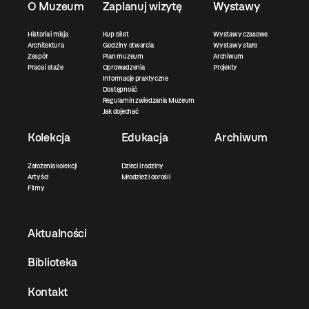
O Muzeum
Zaplanuj wizytę
Wystawy
Historia i misja
Kup bilet
Wystawy czasowe
Architektura
Godziny otwarcia
Wystawy stałe
Zespół
Plan muzeum
Archiwum
Praca i staże
Oprowadzenia
Projekty
Informacje praktyczne
Dostępność
Regulamin zwiedzania Muzeum
Jak dojechać
Kolekcja
Edukacja
Archiwum
Założenia kolekcji
Dzieci i rodziny
Artyści
Młodzież i dorośli
Filmy
Aktualności
Biblioteka
Kontakt