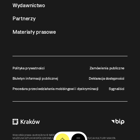
Wydawnictwo
Partnerzy
Materiały prasowe
Polityka prywatności
Zamówienia publiczne
Biuletyn informacji publicznej
Deklaracja dostępności
Procedura przeciwdziałania mobbingowi i dyskryminacji
Sygnaliści
Wszystkie prawa zastrzeżone ©
MOCAK
2011-2026
MUZEUM SZTUKI WSPÓŁCZESNEJ W KRAKOWIE MOCAK – INSTYTUCJA KULTURY MIASTA