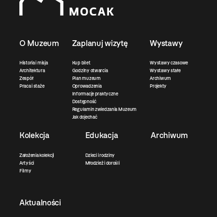
O Muzeum
Zaplanuj wizytę
Wystawy
Historia i misja
Kup bilet
Wystawy czasowe
Architektura
Godziny otwarcia
Wystawy stałe
Zespół
Plan muzeum
Archiwum
Praca i staże
Oprowadzenia
Projekty
Informacje praktyczne
Dostępność
Regulamin zwiedzania Muzeum
Jak dojechać
Kolekcja
Edukacja
Archiwum
Założenia kolekcji
Dzieci i rodziny
Artyści
Młodzież i dorośli
Filmy
Aktualności