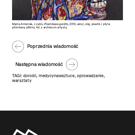
Marta Antoniak, z cyklu
Plastikowe gardło
, 2013, akryl, olej, plastik / płyta
pilśniowa, płótno, fot. z archiwum artysty
Poprzednia wiadomość
Następna wiadomość
TAGI:
dorośli
,
medycynawsztuce
,
oprowadzanie
,
warsztaty