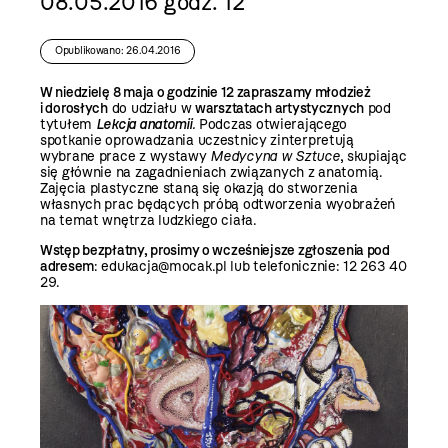
08.05.2016 godz. 12
Opublikowano: 26.04.2016
W niedzielę 8 maja o godzinie 12 zapraszamy młodzież
i dorosłych
do udziału w
warsztatach artystycznych
pod
tytułem
Lekcja anatomii
.
Podczas otwierającego
spotkanie oprowadzania uczestnicy zinterpretują
wybrane prace z wystawy
Medycyna w Sztuce
, skupiając
się głównie na zagadnieniach związanych z anatomią.
Zajęcia plastyczne staną się okazją do stworzenia
własnych prac będących próbą odtworzenia wyobrażeń
na temat wnętrza ludzkiego ciała.
Wstęp bezpłatny, prosimy o wcześniejsze zgłoszenia pod
adresem
: edukacja@mocak.pl lub telefonicznie: 12 263 40
29.