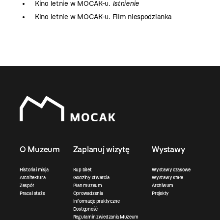
Kino letnie w MOCAK-u.
Istnienie
Kino letnie w MOCAK-u. Film niespodzianka
O Muzeum
Zaplanuj wizytę
Wystawy
Historia i misja
Kup bilet
Wystawy czasowe
Architektura
Godziny otwarcia
Wystawy stałe
Zespół
Plan muzeum
Archiwum
Praca i staże
Oprowadzenia
Projekty
Informacje praktyczne
Dostępność
Regulamin zwiedzania Muzeum