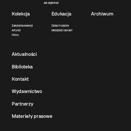
Jak dojechać
Kolekcja
Edukacja
Archiwum
Założenia kolekcji
Dzieci i rodziny
Artyści
Młodzież i dorośli
Filmy
Aktualności
Biblioteka
Kontakt
Wydawnictwo
Partnerzy
Materiały prasowe