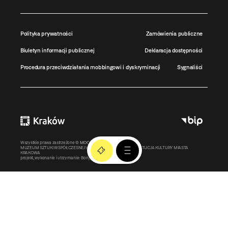
Polityka prywatności
Zamówienia publiczne
Biuletyn informacji publicznej
Deklaracja dostępności
Procedura przeciwdziałania mobbingowi i dyskryminacji
Sygnaliści
Wszystkie prawa zastrzeżone ©
MOCAK
2011-2026
MUZEUM SZTUKI WSPÓŁCZESNEJ W KRAKOWIE MOCAK – INSTYTUCJA KULTURY MIASTA
KRAKOWA
projekt, wykonanie i utrzymanie:
Bonjour.pl