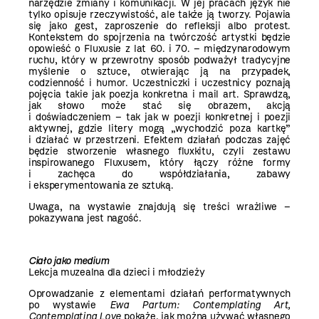
narzędzie zmiany i komunikacji. W jej pracach język nie
tylko opisuje rzeczywistość, ale także ją tworzy. Pojawia
się jako gest, zaproszenie do refleksji albo protest.
Kontekstem do spojrzenia na twórczość artystki będzie
opowieść o Fluxusie z lat 60. i 70. – międzynarodowym
ruchu, który w przewrotny sposób podważył tradycyjne
myślenie o sztuce, otwierając ją na przypadek,
codzienność i humor. Uczestniczki i uczestnicy poznają
pojęcia takie jak poezja konkretna i mail art. Sprawdzą,
jak słowo może stać się obrazem, akcją
i doświadczeniem – tak jak w poezji konkretnej i poezji
aktywnej, gdzie litery mogą „wychodzić poza kartkę”
i działać w przestrzeni. Efektem działań podczas zajęć
będzie stworzenie własnego fluxkitu, czyli zestawu
inspirowanego Fluxusem, który łączy różne formy
i zachęca do współdziałania, zabawy
i eksperymentowania ze sztuką.
Uwaga, na wystawie znajdują się treści wrażliwe –
pokazywana jest nagość.
Ciało jako medium
Lekcja muzealna dla dzieci i młodzieży
Oprowadzanie z elementami działań performatywnych
po wystawie
Ewa Partum:
Contemplating Art,
Contemplating Love
pokaże, jak można używać własnego