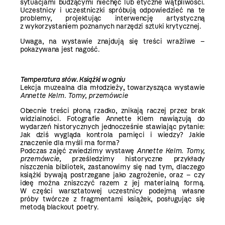
sytuacjami budzącymi niechęć lub etyczne wątpliwości.
Uczestnicy i uczestniczki spróbują odpowiedzieć na te
problemy, projektując interwencję artystyczną
z wykorzystaniem poznanych narzędzi sztuki krytycznej.
Uwaga, na wystawie znajdują się treści wrażliwe –
pokazywana jest nagość.
Temperatura słów. Książki w ogniu
Lekcja muzealna dla młodzieży
,
towarzysząca wystawie
Annette Kelm. Tomy, przemówcie
Obecnie treści płoną rzadko, znikają raczej przez brak
widzialności. Fotografie Annette Klem nawiązują do
wydarzeń historycznych jednocześnie stawiając pytanie:
Jak dziś wygląda kontrola pamięci i wiedzy? Jakie
znaczenie dla myśli ma forma?
Podczas zajęć zwiedzimy wystawę
Annette Kelm. Tomy,
przemówcie,
prześledzimy historyczne przykłady
niszczenia bibliotek, zastanowimy się nad tym, dlaczego
książki bywają postrzegane jako zagrożenie, oraz – czy
ideę można zniszczyć razem z jej materialną formą.
W części warsztatowej uczestnicy podejmą własne
próby twórcze z fragmentami książek, posługując się
metodą blackout poetry.