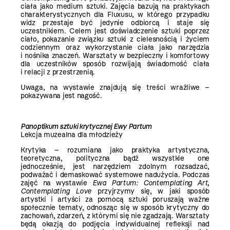
ciała jako medium sztuki. Zajęcia bazują na praktykach
charakterystycznych dla Fluxusu, w którego przypadku
widz przestaje być jedynie odbiorcą i staje się
uczestnikiem. Celem jest doświadczenie sztuki poprzez
ciało, pokazanie związku sztuki z cielesnością i życiem
codziennym oraz wykorzystanie ciała jako narzędzia
i nośnika znaczeń. Warsztaty w bezpieczny i komfortowy
dla uczestników sposób rozwijają świadomość ciała
i relacji z przestrzenią.
Uwaga, na wystawie znajdują się treści wrażliwe –
pokazywana jest nagość.
Panoptikum sztuki krytycznej Ewy Partum
Lekcja muzealna dla młodzieży
Krytyka – rozumiana jako praktyka artystyczna,
teoretyczna, polityczna bądź wszystkie one
jednocześnie, jest narzędziem zdolnym rozsadzać,
podważać i demaskować systemowe nadużycia. Podczas
zajęć na wystawie
Ewa Partum: Contemplating Art,
Contemplating Love
przyjrzymy się, w jaki sposób
artystki i artyści za pomocą sztuki poruszają ważne
społecznie tematy, odnosząc się w sposób krytyczny do
zachowań, zdarzeń, z którymi się nie zgadzają. Warsztaty
będą okazją do podjęcia indywidualnej refleksji nad