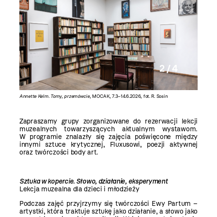
2 / 4
Annette Kelm. Tomy, przemówcie
, MOCAK, 7.3–14.6.2026, fot. R. Sosin
Ewa Part
R. Sosin
Zapraszamy grupy zorganizowane do rezerwacji lekcji
muzealnych towarzyszących aktualnym wystawom.
W programie znalazły się zajęcia poświęcone między
innymi sztuce krytycznej, Fluxusowi, poezji aktywnej
oraz twórczości body art.
Sztuka w kopercie. Słowo, działanie, eksperyment
Lekcja muzealna dla dzieci i młodzieży
Podczas zajęć przyjrzymy się twórczości Ewy Partum –
artystki, która traktuje sztukę jako działanie, a słowo jako