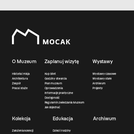
O Muzeum
Zaplanuj wizytę
Wystawy
Historia i misja
Kup bilet
Wystawy czasowe
Architektura
Godziny otwarcia
Wystawy stałe
Zespół
Plan muzeum
Archiwum
Praca i staże
Oprowadzenia
Projekty
Informacje praktyczne
Dostępność
Regulamin zwiedzania Muzeum
Jak dojechać
Kolekcja
Edukacja
Archiwum
Założenia kolekcji
Dzieci i rodziny