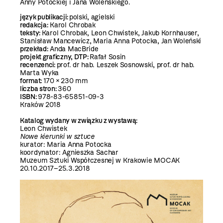
Anny Potockiej i Jana Woleńskiego.
język publikacji:
polski, agielski
redakcja:
Karol Chrobak
teksty:
Karol Chrobak, Leon Chwistek, Jakub Kornhauser,
Stanisław Mancewicz, Maria Anna Potocka, Jan Woleński
przekład:
Anda MacBride
projekt graficzny, DTP:
Rafał Sosin
recenzenci:
prof. dr hab. Leszek Sosnowski, prof. dr hab.
Marta Wyka
format:
170 × 230 mm
liczba stron:
360
ISBN:
978-83-65851-09-3
Kraków 2018
Katalog wydany w związku z wystawą:
Leon Chwistek
Nowe kierunki w sztuce
kurator: Maria Anna Potocka
koordynator: Agnieszka Sachar
Muzeum Sztuki Współczesnej w Krakowie MOCAK
20.10.2017–25.3.2018