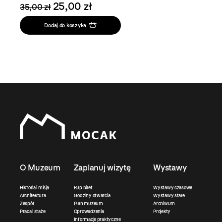
25,00 zł
35,00 zł
Dodaj do koszyka
O Muzeum
Zaplanuj wizytę
Wystawy
Historia i misja
Kup bilet
Wystawy czasowe
Architektura
Godziny otwarcia
Wystawy stałe
Zespół
Plan muzeum
Archiwum
Praca i staże
Oprowadzenia
Projekty
Informacje praktyczne