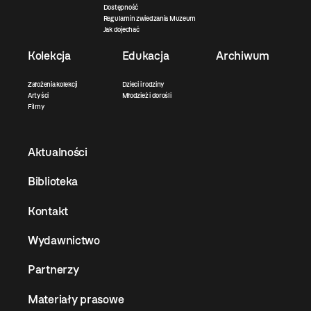
Dostępność
Regulamin zwiedzania Muzeum
Jak dojechać
Kolekcja
Edukacja
Archiwum
Założenia kolekcji
Dzieci i rodziny
Artyści
Młodzież i dorośli
Filmy
Aktualności
Biblioteka
Kontakt
Wydawnictwo
Partnerzy
Materiały prasowe