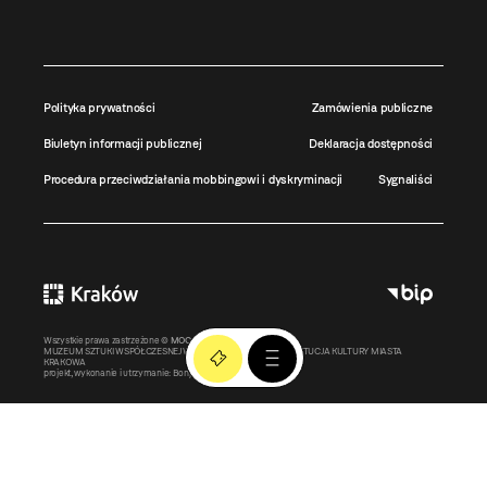
Polityka prywatności
Zamówienia publiczne
Biuletyn informacji publicznej
Deklaracja dostępności
Procedura przeciwdziałania mobbingowi i dyskryminacji
Sygnaliści
Wszystkie prawa zastrzeżone ©
MOCAK
2011-2026
MUZEUM SZTUKI WSPÓŁCZESNEJ W KRAKOWIE MOCAK – INSTYTUCJA KULTURY MIASTA
KRAKOWA
projekt, wykonanie i utrzymanie:
Bonjour.pl