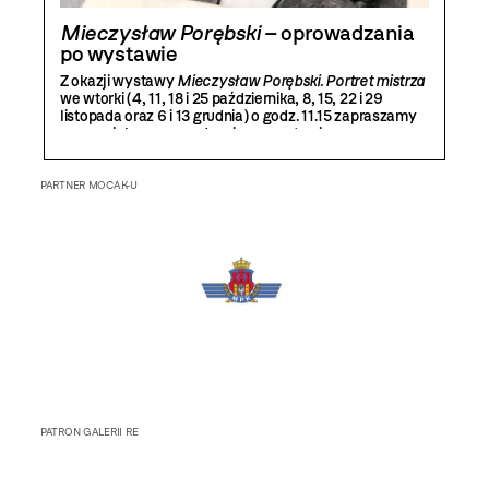
Mieczysław Porębski
– oprowadzania
po wystawie
Z okazji wystawy
Mieczysław Porębski. Portret mistrza
we wtorki (4, 11, 18 i 25 października, 8, 15, 22 i 29
listopada oraz 6 i 13 grudnia) o godz. 11.15 zapraszamy
na specjalne oprowadzania po wystawie oraz
Bibliotece Mieczysława Porębskiego.
PARTNER MOCAK-U
PATRON GALERII RE