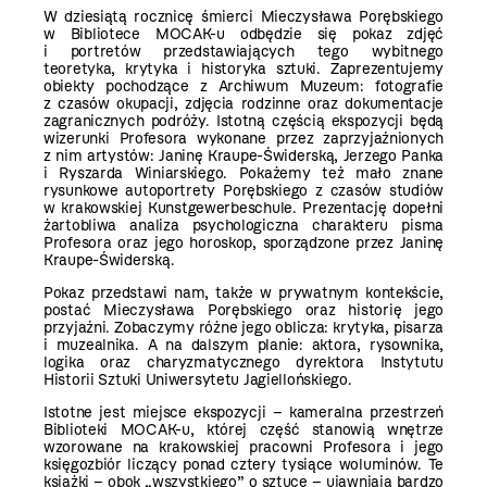
W dziesiątą rocznicę śmierci Mieczysława Porębskiego
w Bibliotece MOCAK-u odbędzie się pokaz zdjęć
i portretów przedstawiających tego wybitnego
teoretyka, krytyka i historyka sztuki. Zaprezentujemy
obiekty pochodzące z Archiwum Muzeum: fotografie
z czasów okupacji, zdjęcia rodzinne oraz dokumentacje
zagranicznych podróży. Istotną częścią ekspozycji będą
wizerunki Profesora wykonane przez zaprzyjaźnionych
z nim artystów: Janinę Kraupe-Świderską, Jerzego Panka
i Ryszarda Winiarskiego. Pokażemy też mało znane
rysunkowe autoportrety Porębskiego z czasów studiów
w krakowskiej Kunstgewerbeschule. Prezentację dopełni
żartobliwa analiza psychologiczna charakteru pisma
Profesora oraz jego horoskop, sporządzone przez Janinę
Kraupe-Świderską.
Pokaz przedstawi nam, także w prywatnym kontekście,
postać Mieczysława Porębskiego oraz historię jego
przyjaźni. Zobaczymy różne jego oblicza: krytyka, pisarza
i muzealnika. A na dalszym planie: aktora, rysownika,
logika oraz charyzmatycznego dyrektora Instytutu
Historii Sztuki Uniwersytetu Jagiellońskiego.
Istotne jest miejsce ekspozycji – kameralna przestrzeń
Biblioteki MOCAK-u, której część stanowią wnętrze
wzorowane na krakowskiej pracowni Profesora i jego
księgozbiór liczący ponad cztery tysiące woluminów. Te
książki – obok „wszystkiego” o sztuce – ujawniają bardzo