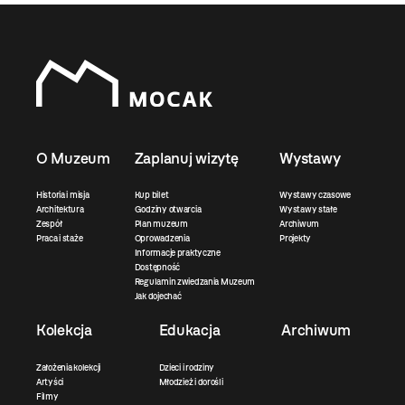
O Muzeum
Zaplanuj wizytę
Wystawy
Historia i misja
Kup bilet
Wystawy czasowe
Architektura
Godziny otwarcia
Wystawy stałe
Zespół
Plan muzeum
Archiwum
Praca i staże
Oprowadzenia
Projekty
Informacje praktyczne
Dostępność
Regulamin zwiedzania Muzeum
Jak dojechać
Kolekcja
Edukacja
Archiwum
Założenia kolekcji
Dzieci i rodziny
Artyści
Młodzież i dorośli
Filmy