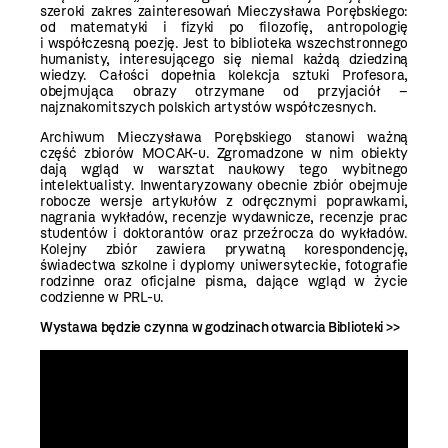
szeroki zakres zainteresowań Mieczysława Porębskiego:
od matematyki i fizyki po filozofię, antropologię
i współczesną poezję. Jest to biblioteka wszechstronnego
humanisty, interesującego się niemal każdą dziedziną
wiedzy. Całości dopełnia kolekcja sztuki Profesora,
obejmująca obrazy otrzymane od przyjaciół –
najznakomitszych polskich artystów współczesnych.
Archiwum Mieczysława Porębskiego stanowi ważną
część zbiorów MOCAK-u. Zgromadzone w nim obiekty
dają wgląd w warsztat naukowy tego wybitnego
intelektualisty. Inwentaryzowany obecnie zbiór obejmuje
robocze wersje artykułów z odręcznymi poprawkami,
nagrania wykładów, recenzje wydawnicze, recenzje prac
studentów i doktorantów oraz przeźrocza do wykładów.
Kolejny zbiór zawiera prywatną korespondencję,
świadectwa szkolne i dyplomy uniwersyteckie, fotografie
rodzinne oraz oficjalne pisma, dające wgląd w życie
codzienne w PRL-u.
Wystawa będzie czynna w godzinach otwarcia Biblioteki >>