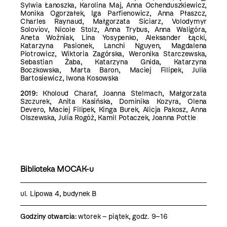
Sylwia Łanoszka, Karolina Maj, Anna Ochenduszkiewicz,
Monika Ogorzałek, Iga Parfienowicz, Anna Płaszcz,
Charles Raynaud, Małgorzata Siciarz, Volodymyr
Soloviov, Nicole Stolz, Anna Trybus, Anna Waligóra,
Aneta Woźniak, Lina Yosypenko,
Aleksander Łącki,
Katarzyna Pasionek, Lanchi Nguyen,
Magdalena
Piotrowicz, Wiktoria Zagórska, Weronika Starczewska,
Sebastian Żaba, Katarzyna Gnida, Katarzyna
Boczkowska, Marta Baron, Maciej Filipek, Julia
Bartosiewicz, Iwona Kosowska
2019:
Kholoud Charaf, Joanna Stelmach, Małgorzata
Szczurek, Anita Kasińska, Dominika Kozyra, Olena
Devero, Maciej Filipek, Kinga Burek, Alicja Pakosz, Anna
Olszewska, Julia Rogóż, Kamil Potaczek, Joanna Pottle
Biblioteka MOCAK-u
ul. Lipowa 4, budynek B
Godziny otwarcia:
wtorek – piątek, godz. 9–16