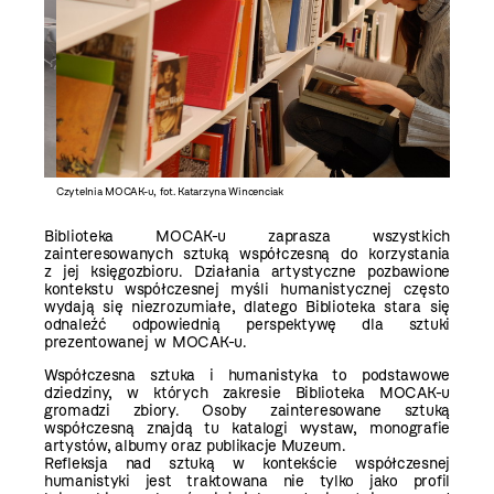
Czytelnia MOCAK-u, fot. Katarzyna Wincenciak
Otwarcie
Biblioteka MOCAK-u zaprasza wszystkich
zainteresowanych sztuką współczesną do korzystania
z jej księgozbioru.
Działania artystyczne pozbawione
kontekstu współczesnej myśli humanistycznej często
wydają się niezrozumiałe, dlatego Biblioteka stara się
odnaleźć odpowiednią perspektywę dla sztuki
prezentowanej w MOCAK-u.
Współczesna sztuka i humanistyka to podstawowe
dziedziny, w których zakresie Biblioteka MOCAK-u
gromadzi zbiory. Osoby zainteresowane sztuką
współczesną znajdą tu katalogi wystaw, monografie
artystów, albumy oraz publikacje Muzeum.
Refleksja nad sztuką w kontekście współczesnej
humanistyki jest traktowana nie tylko jako profil