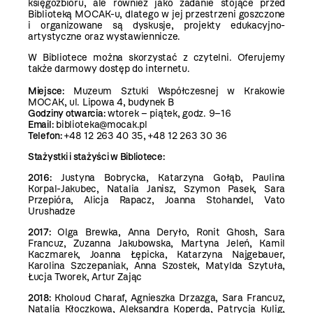
księgozbioru, ale również jako zadanie stojące przed
Biblioteką MOCAK-u, dlatego w jej przestrzeni goszczone
i organizowane są dyskusje, projekty edukacyjno-
artystyczne oraz wystawiennicze.
W Bibliotece można skorzystać z czytelni. Oferujemy
także darmowy dostęp do internetu.
Miejsce:
Muzeum Sztuki Współczesnej w Krakowie
MOCAK, ul. Lipowa 4, budynek B
Godziny otwarcia:
wtorek – piątek, godz. 9–16
Email:
biblioteka@mocak.pl
Telefon:
+48 12 263 40 35, +48 12 263 30 36
Stażystki i stażyści w Bibliotece:
2016:
Justyna Bobrycka, Katarzyna Gołąb, Paulina
Korpal-Jakubec, Natalia Janisz, Szymon Pasek, Sara
Przepióra, Alicja Rapacz, Joanna Stohandel, Vato
Urushadze
2017:
Olga Brewka, Anna Deryło, Ronit Ghosh, Sara
Francuz, Zuzanna Jakubowska, Martyna Jeleń, Kamil
Kaczmarek, Joanna Łępicka, Katarzyna Najgebauer,
Karolina Szczepaniak, Anna Szostek, Matylda Szytuła,
Łucja Tworek, Artur Zając
2018:
Kholoud Charaf, Agnieszka Drzazga, Sara Francuz,
Natalia Kłoczkowa, Aleksandra Koperda, Patrycja Kulig,