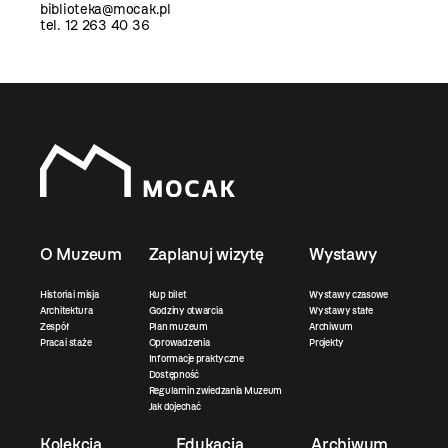
biblioteka@mocak.pl
tel. 12 263 40 36
O Muzeum
Zaplanuj wizytę
Wystawy
Historia i misja
Kup bilet
Wystawy czasowe
Architektura
Godziny otwarcia
Wystawy stałe
Zespół
Plan muzeum
Archiwum
Praca i staże
Oprowadzenia
Projekty
Informacje praktyczne
Dostępność
Regulamin zwiedzania Muzeum
Jak dojechać
Kolekcja
Edukacja
Archiwum