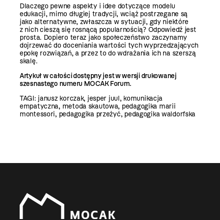
Dlaczego pewne aspekty i idee dotyczące modelu
edukacji, mimo długiej tradycji, wciąż postrzegane są
jako alternatywne, zwłaszcza w sytuacji, gdy niektóre
z nich cieszą się rosnącą popularnością? Odpowiedź jest
prosta. Dopiero teraz jako społeczeństwo zaczynamy
dojrzewać do doceniania wartości tych wyprzedzających
epokę rozwiązań, a przez to do wdrażania ich na szerszą
skalę.
Artykuł w całości dostępny jest w wersji drukowanej
szesnastego numeru MOCAK Forum.
TAGI:
janusz korczak
,
jesper juul
,
komunikacja
empatyczna
,
metoda skautowa
,
pedagogika marii
montessori
,
pedagogika przeżyć
,
pedagogika waldorfska