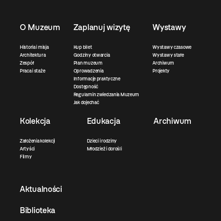
O Muzeum
Zaplanuj wizytę
Wystawy
Historia i misja
Kup bilet
Wystawy czasowe
Architektura
Godziny otwarcia
Wystawy stałe
Zespół
Plan muzeum
Archiwum
Praca i staże
Oprowadzenia
Projekty
Informacje praktyczne
Dostępność
Regulamin zwiedzania Muzeum
Jak dojechać
Kolekcja
Edukacja
Archiwum
Założenia kolekcji
Dzieci i rodziny
Artyści
Młodzież i dorośli
Filmy
Aktualności
Biblioteka