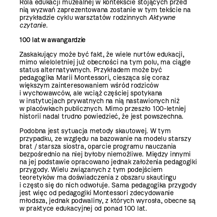
Rola edukacji muzealnej w kontekście stojących przed
nią wyzwań zaprezentowana zostanie w tym tekście na
przykładzie cyklu warsztatów rodzinnych
Aktywne
czytanie
.
100 lat w awangardzie
Zaskakujący może być fakt, że wiele nurtów edukacji,
mimo wieloletniej już obecności na tym polu, ma ciągle
status alternatywnych. Przykładem może być
pedagogika Marii Montessori, ciesząca się coraz
większym zainteresowaniem wśród rodziców
i wychowawców, ale wciąż częściej spotykana
w instytucjach prywatnych na nią nastawionych niż
w placówkach publicznych. Mimo przeszło 100-letniej
historii nadal trudno powiedzieć, że jest powszechna.
Podobna jest sytuacja metody skautowej. W tym
przypadku, ze względu na bazowanie na modelu starszy
brat / starsza siostra, oparcie programu nauczania
bezpośrednio na niej byłoby niemożliwe. Między innymi
na jej podstawie opracowano jednak założenia pedagogiki
przygody. Wielu związanych z tym podejściem
teoretyków ma doświadczenia z obszaru skautingu
i często się do nich odwołuje. Sama pedagogika przygody
jest więc od pedagogiki Montessori zdecydowanie
młodsza, jednak podwaliny, z których wyrosła, obecne są
w praktyce edukacyjnej od ponad 100 lat.