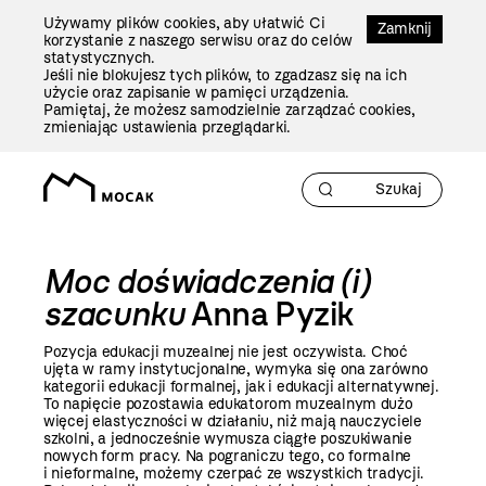
Przejdź
Używamy plików cookies, aby ułatwić Ci
Do
Zamknij
korzystanie z naszego serwisu oraz do celów
Treści
statystycznych.
Jeśli nie blokujesz tych plików, to zgadzasz się na ich
użycie oraz zapisanie w pamięci urządzenia.
Pamiętaj, że możesz samodzielnie zarządzać cookies,
zmieniając ustawienia przeglądarki.
Moc doświadczenia (i)
szacunku
Anna Pyzik
Pozycja edukacji muzealnej nie jest oczywista. Choć
ujęta w ramy instytucjonalne, wymyka się ona zarówno
kategorii edukacji formalnej, jak i edukacji alternatywnej.
To napięcie pozostawia edukatorom muzealnym dużo
więcej elastyczności w działaniu, niż mają nauczyciele
szkolni, a jednocześnie wymusza ciągłe poszukiwanie
nowych form pracy. Na pograniczu tego, co formalne
i nieformalne, możemy czerpać ze wszystkich tradycji.