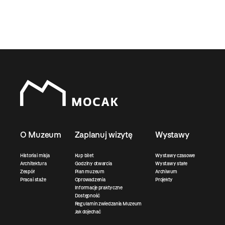
O Muzeum
Zaplanuj wizytę
Wystawy
Historia i misja
Kup bilet
Wystawy czasowe
Architektura
Godziny otwarcia
Wystawy stałe
Zespół
Plan muzeum
Archiwum
Praca i staże
Oprowadzenia
Projekty
Informacje praktyczne
Dostępność
Regulamin zwiedzania Muzeum
Jak dojechać