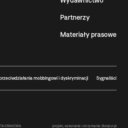
Wydawnictwo
Partnerzy
Materiały prasowe
przeciwdziałania mobbingowi i dyskryminacji
Sygnaliści
STA KRAKOWA
projekt, wykonanie i utrzymanie:
Bonjour.pl