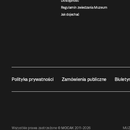
Dostępność
Regulamin zwiedzania Muzeum
Jak dojechać
Polityka prywatności
Zamówienia publiczne
Biulety
Wszystkie prawa zastrzeżone ©
MOCAK
2011-2026
MUZ