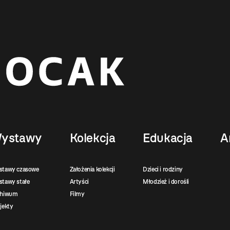
ystawy
Kolekcja
Edukacja
A
stawy czasowe
Założenia kolekcji
Dzieci i rodziny
tawy stałe
Artyści
Młodzież i dorośli
chiwum
Filmy
jekty