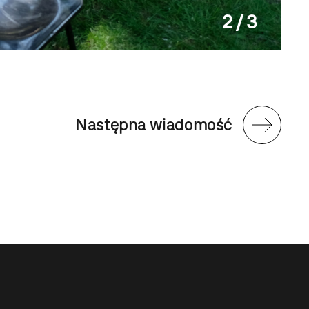
2 / 3
Słown
Następna wiadomość