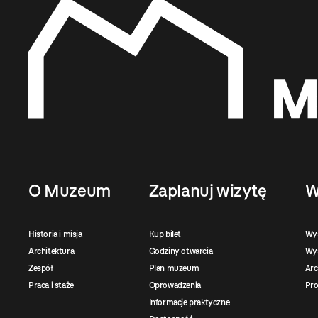
O Muzeum
Zaplanuj wizytę
W
Historia i misja
Kup bilet
Wy
Architektura
Godziny otwarcia
Wys
Zespół
Plan muzeum
Ar
Praca i staże
Oprowadzenia
Pro
Informacje praktyczne