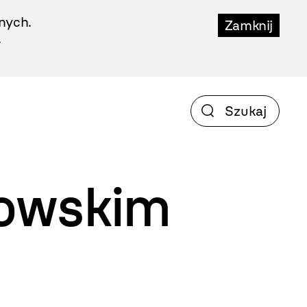
nych.
Zamknij
.
kowskim