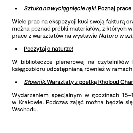
Sztuka na wyciągnięcie ręki
. Poznaj prac
Wiele prac na ekspozycji kusi swoją fakturą
można poznać próbki materiałów, z których wy
prace z warsztatów na wystawie
Natura w sz
Poczytaj o naturze!
W biblioteczce plenerowej na czytelnikó
księgozbioru udostępnianą również w ramac
Słownik.
Warsztaty z poetką Kholoud Char
Wydarzeniem specjalnym w godzinach 15–1
w Krakowie. Podczas zajęć można będzie się
Wschodu.