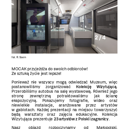
2 / 4
fot. R. Sosin
fot. R. So
MOCAK przyjeżdża do swoich odbiorców!
Ze sztuką życie jest lepsze!
Ponieważ nie wszyscy mogą odwiedzać Muzeum, więc
postanowiliśmy zorganizować
Kolekcję Wizytującą
.
Przerobiliśmy autobus na salę wystawową. Również jego
stronę zewnętrzną potraktowaliśmy jak ścianę
ekspozycyjną. Pokazujemy fotografie, wideo oraz
niewielkie instalacje, aranżowane przez artystów
w gablotach. Każdej prezentacji na miejscu towarzyszyć
będą warsztaty oraz zajęcia edukacyjne. Kolekcja
Wizytująca prezentuje
23 artystów z Polski i zagranicy
.
Nasz objazd rozpoczynamy od Małopolski.