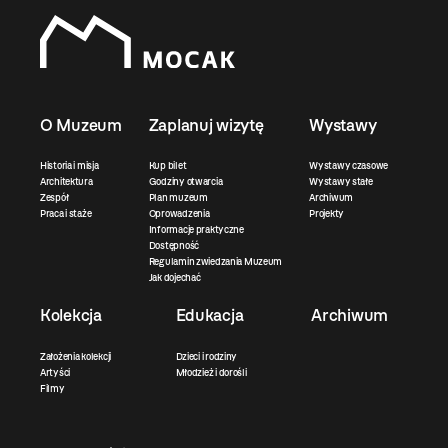
O Muzeum
Zaplanuj wizytę
Wystawy
Historia i misja
Kup bilet
Wystawy czasowe
Architektura
Godziny otwarcia
Wystawy stałe
Zespół
Plan muzeum
Archiwum
Praca i staże
Oprowadzenia
Projekty
Informacje praktyczne
Dostępność
Regulamin zwiedzania Muzeum
Jak dojechać
Kolekcja
Edukacja
Archiwum
Założenia kolekcji
Dzieci i rodziny
Artyści
Młodzież i dorośli
Filmy