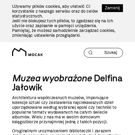
Przejdź
Używamy plików cookies, aby ułatwić Ci
Do
Zamknij
korzystanie z naszego serwisu oraz do celów
Treści
statystycznych.
Jeśli nie blokujesz tych plików, to zgadzasz się na ich
użycie oraz zapisanie w pamięci urządzenia.
Pamiętaj, że możesz samodzielnie zarządzać cookies,
zmieniając ustawienia przeglądarki.
Muzea wyobrażone
Delfina
Jałowik
Architektura współczesnych muzeów, imponujące
kolekcje sztuki czy zestawienia najciekawszych dzieł
uporządkowane według wybranej epoki czy techniki to
popularne tematy wydawanych na całym świecie
albumów. Wielu z nas ma w swoim domowym
księgozbiorze przynajmniej jedną z takich pozycji.
Oryginalnym urozmaiceniem biblioteczki i zarazem