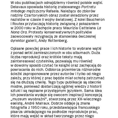
W obu publikacjach odnajdziemy również polskie wątki.
Delavaux opowiada historię zrabowanego
Portretu
młodego mężczyzny
Rafaela. Należący do zbiorów
rodziny Czartoryskich obraz został skradziony przez
nazistów w czasie II wojny światowej. Z kolei Baucheron
i Routex przytaczają historię związaną z pokazaniem
w 2000 roku w Zachęcie pracy Maurizia Cattelana
La
Nona Ora
. Protesty konserwatywnych polityków
zaowocowały rezygnacją ze stanowiska ówczesnej
dyrektor galerii, Andy Rottenberg.
Opisane powyżej prace i ich historie to wybrane wątki
z ponad setki zamieszczonych w obu albumach. Duża
liczba reprodukcji oraz krótkie teks­ty mają
zainteresować czytelnika, pozwalają mu również
w dowolny sposób czytać te książki oraz zachęcają do
powracania do nich. Odbiorca przemierza różnorodne
ścieżki zaproponowane przez autorów i tylko od niego
zależy, przy której z prac będzie miał ochotę zatrzymać
się na dłuższą chwilę. Tego typu publikacje są obecnie
modne, ponieważ dostarczają ogólnej wiedzy z historii
sztuki i są napisane przystępnym językiem. Sama idea
ich powstania wydaje się owocem inspiracji koncepcją
„muzeum wyobraźni”, stworzoną przez XX-wiecznego
eseistę, André Malraux. Dobrze oddaje ją znana
fotografia z 1950 roku, przedstawiająca francuskiego
pisarza układającego na podłodze reprodukcje prac,
które mają wejść w skład tworzonego przez niego