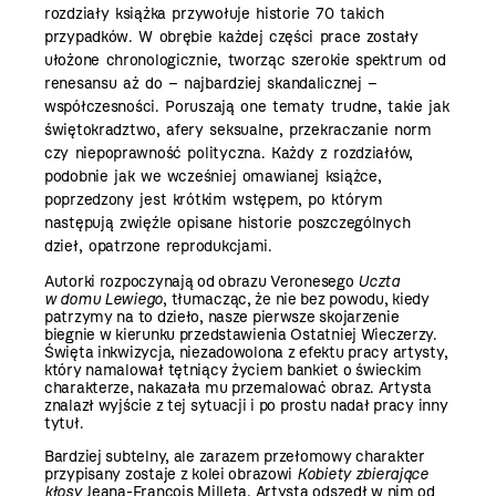
rozdziały książka przywołuje historie 70 takich
przypadków. W obrębie każdej części prace zostały
ułożone chronologicznie, tworząc szerokie spektrum od
renesansu aż do – najbardziej skandalicznej –
współczesności. Poruszają one tematy trudne, takie jak
świętokradztwo, afery seksualne, przekraczanie norm
czy ­niepoprawność polityczna. Każdy z rozdziałów,
podobnie jak we wcześniej omawianej książce,
poprzedzony jest krótkim wstępem, po którym
następują zwięźle opisane historie poszczególnych
dzieł, opatrzone reprodukcjami.
Autorki rozpoczynają od obrazu Veronesego
Uczta
w domu Lewiego
, tłumacząc, że nie bez powodu, kiedy
patrzymy na to dzieło, nasze pierwsze skojarzenie
biegnie w kierunku przedstawienia Ostatniej Wieczerzy.
Święta inkwizycja, niezadowolona z efektu pracy artysty,
który namalował tętniący życiem bankiet o świeckim
charakterze, nakazała mu przemalować obraz. Artysta
znalazł wyjście z tej sytuacji i po prostu nadał pracy inny
tytuł.
Bardziej subtelny, ale zarazem przełomowy charakter
przypisany zostaje z kolei obrazowi
Kobiety
zbierające
kłosy
Jeana-François Milleta. Artysta odszedł w nim od