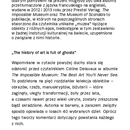
dobrym pomysłem na prezent mogłyby być dwa albumy
przetłumaczone z języka francuskiego na angielski,
wydane w 2012 i 2013 roku przez Prestel Verlag.
The
Impossible Museum
oraz
The Museum of Scandals
to
publikacje, w których na poszczególnych stronach
stworzono dla czytelnika unikalne „muzea” łączące
obiekty z różnych epok, niedostępne w tym zestawieniu
w żadnej instytucji kulturalnej na świecie, uzupełnione
o związane z nimi historie.
„The history of art is full of ghosts”
Wspomniane w cytacie powyżej duchy stara się
odsłonić przed czytelnikiem Céline Delavaux w albumie
The Impossible Museum: The Best Art You’ll Never See.
To podzielona na pięć rozdziałów kolekcja obiektów –
obrazów, rzeźb, manuskryptów, biżuterii – które
zaginęły, uległy transformacji, były przez lata,
a czasami nawet przez wieki ukryte, zostały zniszczone
bądź skradzione. Autorka w barwny, a zarazem zwięzły
sposób opowiada o losach 40 wybranych dzieł. Oprócz
tego tworzy komentarz dotyczący powstania każdego
z nich.