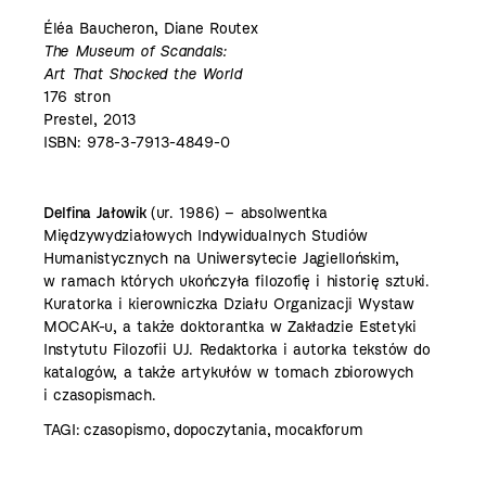
Éléa Baucheron, Diane Routex
The Museum of Scandals:
Art That Shocked the World
176 stron
Prestel, 2013
ISBN: 978-3-7913-4849-0
Delfina Jałowik
(ur. 1986) – absolwentka
Międzywydziałowych Indywidualnych Studiów
Humanistycznych na Uniwersytecie Jagiellońskim,
w ramach których ukończyła filozofię i historię sztuki.
Kuratorka i kierowniczka Działu Organizacji Wystaw
MOCAK-u, a także doktorantka w Zakładzie Estetyki
Instytutu Filozofii UJ. Redaktorka i autorka tekstów do
katalogów, a także artykułów w tomach zbiorowych
i czasopismach.
TAGI:
czasopismo
,
dopoczytania
,
mocakforum