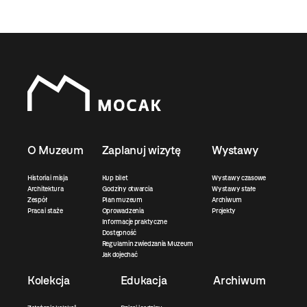
O Muzeum
Zaplanuj wizytę
Wystawy
Historia i misja
Kup bilet
Wystawy czasowe
Architektura
Godziny otwarcia
Wystawy stałe
Zespół
Plan muzeum
Archiwum
Praca i staże
Oprowadzenia
Projekty
Informacje praktyczne
Dostępność
Regulamin zwiedzania Muzeum
Jak dojechać
Kolekcja
Edukacja
Archiwum