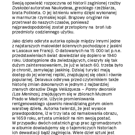
Swoją opowieść rozpoczyna od historii zaginionej rzeźby
Dyskobol
autorstwa Naukydesa, greckiego rzeźbiarza,
brata Polikleta.
O jej istnieniu wiemy dzięki wykonanej
w marmurze rzymskiej kopii. Brązowy oryginał nie
przetrwał do naszych czasów, ponieważ
najprawdopodobniej został przetopiony na broń lub
przedmioty codziennego użytku.
Jako dzieło odkryte autorka opisuje między innymi jedne
z najstarszych malowideł ściennych pochodzące z jaskini
w Lascaux we Francji. O datowanych na 15 000 lat p.n.e.
przedstawieniach świat dowiedział się dopiero w 1940
roku. Udostępnione dla zwiedzających, cieszyły się tak
dużym zainteresowaniem, że już w latach 60. trzeba było
je chronić, zamykając jaskinię. Dzisiaj turyści mają
dostęp do jej wiernej repliki, znajdującej się obok i równie
popularnej. Delavaux odkrywa przed czytelnikiem także
historię zmian dokonanych w jednym z najbardziej
znanych obrazów Diega Velázqueza –
Panny dworskie
(Las Meninas)
, ­znajdującym się w zbiorach Muzeum
Prado w Madrycie. Użycie promieniowania
rentgenowskiego ujawniło niewidzialną gołym okiem
warstwę dzieła. Autorka twierdzi, że jest wysoce
prawdopodobne, iż w trzy lata od namalowania obrazu,
w 1659 roku, artysta umieścił na nim swoją postać.
W przypadku dwóch ostatnich grup prac zgromadzonych
w albumie dowiadujemy się o tajemniczych historiach
ich dewastacji bądź zaginięcia. Wiele dzieł sztuki jest