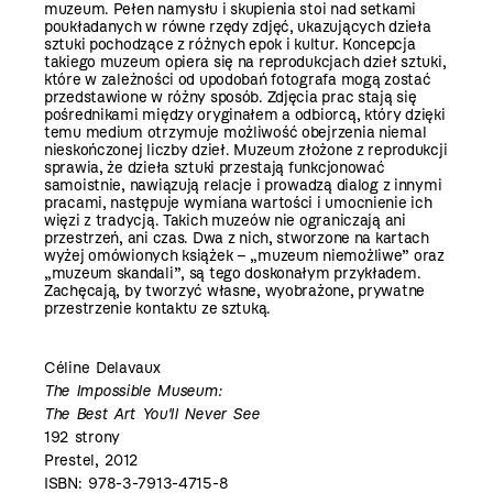
muzeum. Pełen namysłu i skupienia stoi nad setkami
poukładanych w równe rzędy zdjęć, ukazujących dzieła
sztuki pochodzące z różnych epok i kultur. Koncepcja
takiego muzeum opiera się na reprodukcjach dzieł sztuki,
które w zależności od upodobań fotografa mogą zostać
przedstawione w różny sposób. Zdjęcia prac stają się
pośrednikami między oryginałem a odbiorcą, który dzięki
temu medium otrzymuje możliwość obejrzenia niemal
nieskończonej liczby dzieł. Muzeum złożone z reprodukcji
sprawia, że dzieła sztuki przestają funkcjonować
samoistnie, nawiązują relacje i prowadzą dialog z innymi
pracami, następuje wymiana wartości i umocnienie ich
więzi z tradycją. Takich muzeów nie ograniczają ani
przestrzeń, ani czas. Dwa z nich, stworzone na kartach
wyżej omówionych książek – „muzeum niemożliwe” oraz
„muzeum skandali”, są tego doskonałym przykładem.
Zachęcają, by tworzyć własne, wyobrażone, prywatne
przestrzenie kontaktu ze sztuką.
Céline Delavaux
The Impossible Museum:
The Best Art You'll Never See
192 strony
Prestel, 2012
ISBN: 978-3-7913-4715-8