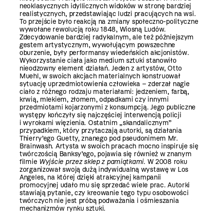
neoklasycznych idyllicznych widoków w stronę bardziej
realistycznych, przedstawiając ludzi pracujących na wsi.
To przejście było reakcją na zmiany społeczno-polityczne
wywołane rewolucją roku 1848, Wiosną Ludów.
Zdecydowanie bardziej radykalnym, ale też późniejszym
gestem artystycznym, wywołującym powszechne
oburzenie, były performansy wiedeńskich akcjonistów.
Wykorzystanie ciała jako medium sztuki stanowiło
nieodzowny element działań. Jeden z artystów, Otto
Muehl, w swoich akcjach materialnych konstruował
sytuację uprzedmiotowienia człowieka – zderzał nagie
ciało z różnego rodzaju materiałami: jedzeniem, farbą,
krwią, mlekiem, złomem, odpadkami czy innymi
przedmiotami kojarzonymi z konsumpcją. Jego publiczne
występy kończyły się najczęściej interwencją policji
i wyrokami więzienia. Ostatnim „skandalicznym”
przypadkiem, który przytaczają autorki, są działania
Thierry’ego Guetty, znanego pod pseudonimem Mr.
Brainwash. Artysta w swoich pracach mocno inspiruje się
twórczością Banksy’ego, pojawia się również w znanym
filmie
Wyjście przez sklep z pamiątkami
. W 2008 roku
zorganizował swoją dużą indywidualną wystawę w Los
Angeles, na której dzięki atrakcyjnej kampanii
promocyjnej udało mu się sprzedać wiele prac. Autorki
stawiają pytanie, czy kreowanie tego typu osobowości
twórczych nie jest próbą podważania i ośmieszania
mechanizmów rynku sztuki.