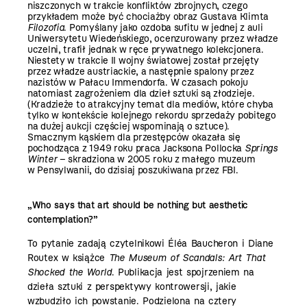
niszczonych w trakcie konfliktów zbrojnych, czego
przykładem może być chociażby obraz Gustava Klimta
Filozofia
. Pomyślany jako ozdoba sufitu w jednej z auli
Uniwersytetu Wiedeńskiego, ocenzurowany przez władze
uczelni, trafił jednak w ręce prywatnego kolekcjonera.
Niestety w trakcie II wojny światowej został przejęty
przez władze austriackie, a następnie spalony przez
nazistów w Pałacu Immendorfa. W czasach pokoju
natomiast zagrożeniem dla dzieł sztuki są złodzieje.
(Kradzieże to atrakcyjny temat dla mediów, które chyba
tylko w kontekście kolejnego rekordu sprzedaży pobitego
na dużej aukcji częściej wspominają o sztuce).
Smacznym kąskiem dla przestępców okazała się
pochodząca z 1949 roku praca Jacksona Pollocka
Springs
Winter
– skradziona w 2005 roku z małego muzeum
w Pensylwanii, do dzisiaj poszukiwana przez FBI.
„Who says that art should be nothing but aesthetic
contemplation?”
To pytanie zadają czytelnikowi Éléa Baucheron i Diane
Routex w książce
The Museum of Scandals: Art That
Shocked the World
. Publikacja jest spojrzeniem na
dzieła sztuki z perspektywy kontrowersji, jakie
wzbudziło ich powstanie. Podzielona na cztery