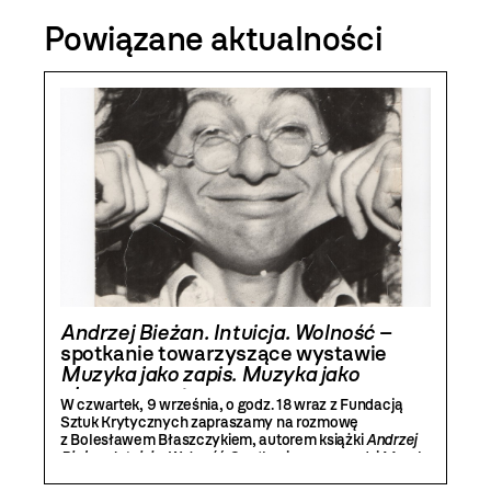
Powiązane aktualności
Andrzej Bieżan. Intuicja. Wolność
–
spotkanie towarzyszące wystawie
Muzyka jako zapis. Muzyka jako
eksperyment
W czwartek, 9 września, o godz. 18 wraz z Fundacją
Sztuk Krytycznych zapraszamy na rozmowę
z Bolesławem Błaszczykiem, autorem książki
Andrzej
Bieżan. Intuicja. Wolność
. Spotkanie poprowadzi Marek
Chołoniewski.