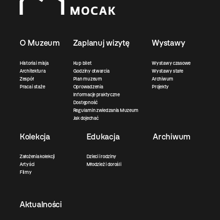
O Muzeum
Zaplanuj wizytę
Wystawy
Historia i misja
Kup bilet
Wystawy czasowe
Architektura
Godziny otwarcia
Wystawy stałe
Zespół
Plan muzeum
Archiwum
Praca i staże
Oprowadzenia
Projekty
Informacje praktyczne
Dostępność
Regulamin zwiedzania Muzeum
Jak dojechać
Kolekcja
Edukacja
Archiwum
Założenia kolekcji
Dzieci i rodziny
Artyści
Młodzież i dorośli
Filmy
Aktualności