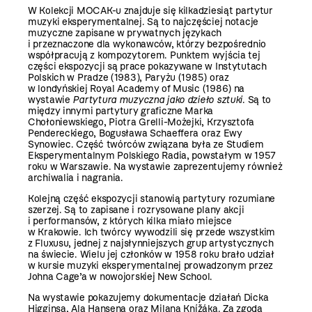
W Kolekcji MOCAK-u znajduje się kilkadziesiąt partytur
muzyki eksperymentalnej. Są to najczęściej notacje
muzyczne zapisane w prywatnych językach
i przeznaczone dla wykonawców, którzy bezpośrednio
współpracują z kompozytorem. Punktem wyjścia tej
części ekspozycji są prace pokazywane w Instytutach
Polskich w Pradze (1983), Paryżu (1985) oraz
w londyńskiej Royal Academy of Music (1986) na
wystawie
Partytura muzyczna jako dzieło sztuki
. Są to
między innymi partytury graficzne Marka
Chołoniewskiego, Piotra Grelli-Możejki, Krzysztofa
Pendereckiego, Bogusława Schaeffera oraz Ewy
Synowiec. Część twórców związana była ze Studiem
Eksperymentalnym Polskiego Radia, powstałym w 1957
roku w Warszawie. Na wystawie zaprezentujemy również
archiwalia i nagrania.
Kolejną część ekspozycji stanowią partytury rozumiane
szerzej. Są to zapisane i rozrysowane plany akcji
i performansów, z których kilka miało miejsce
w Krakowie. Ich twórcy wywodzili się przede wszystkim
z Fluxusu, jednej z najsłynniejszych grup artystycznych
na świecie. Wielu jej członków w 1958 roku brało udział
w kursie muzyki eksperymentalnej prowadzonym przez
Johna Cage’a w nowojorskiej New School.
Na wystawie pokazujemy dokumentacje działań Dicka
Higginsa, Ala Hansena oraz Milana Knížáka. Za zgodą