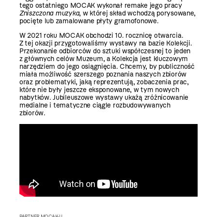
tego ostatniego MOCAK wykonał remake jego pracy
Zniszczona muzyka
, w której skład wchodzą porysowane,
pocięte lub zamalowane płyty gramofonowe.
W 2021 roku MOCAK obchodzi 10. rocznicę otwarcia.
Z tej okazji przygotowaliśmy wystawy na bazie Kolekcji.
Przekonanie odbiorców do sztuki współczesnej to jeden
z głównych celów Muzeum, a Kolekcja jest kluczowym
narzędziem do jego osiągnięcia.
Chcemy, by publiczność
miała możliwość szerszego poznania naszych zbiorów
oraz problematyki, jaką reprezentują, zobaczenia prac,
które nie były jeszcze eksponowane, w tym nowych
nabytków. Jubileuszowe wystawy ukażą zróżnicowanie
medialne i tematyczne ciągle rozbudowywanych
zbiorów.
PARTNER MOCAK-U