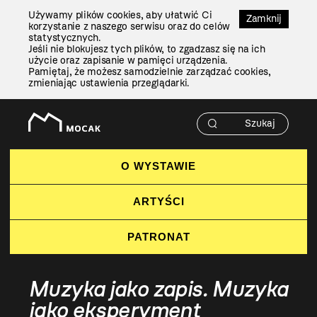
Przejdź
Używamy plików cookies, aby ułatwić Ci
Do
Zamknij
korzystanie z naszego serwisu oraz do celów
Treści
statystycznych.
Jeśli nie blokujesz tych plików, to zgadzasz się na ich
użycie oraz zapisanie w pamięci urządzenia.
Pamiętaj, że możesz samodzielnie zarządzać cookies,
zmieniając ustawienia przeglądarki.
O WYSTAWIE
ARTYŚCI
PATRONAT
Muzyka jako zapis. Muzyka
jako eksperyment