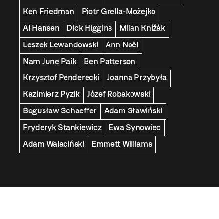
Ken Friedman
Piotr Grella-Możejko
Al Hansen
Dick Higgins
Milan Knížák
Leszek Lewandowski
Ann Noël
Nam June Paik
Ben Patterson
Krzysztof Penderecki
Joanna Przybyła
Kazimierz Pyzik
Józef Robakowski
Bogusław Schaeffer
Adam Sławiński
Fryderyk Stankiewicz
Ewa Synowiec
Adam Walaciński
Emmett Williams