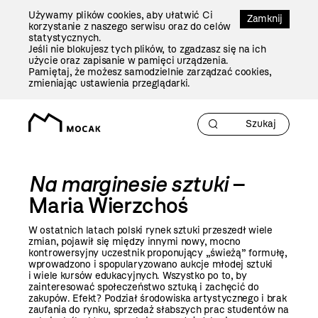
Przejdź
Używamy plików cookies, aby ułatwić Ci
Do
Zamknij
korzystanie z naszego serwisu oraz do celów
Treści
statystycznych.
Jeśli nie blokujesz tych plików, to zgadzasz się na ich
użycie oraz zapisanie w pamięci urządzenia.
Pamiętaj, że możesz samodzielnie zarządzać cookies,
zmieniając ustawienia przeglądarki.
Na marginesie sztuki
–
Maria Wierzchoś
W ostatnich latach polski rynek sztuki przeszedł wiele
zmian, pojawił się między innymi nowy, mocno
kontrowersyjny uczestnik proponujący „świeżą” formułę,
wprowadzono i spopularyzowano aukcje młodej sztuki
i wiele kursów edukacyjnych. Wszystko po to, by
zainteresować społeczeństwo sztuką i zachęcić do
zakupów. Efekt? Podział środowiska artystycznego i brak
zaufania do rynku, sprzedaż słabszych prac studentów na