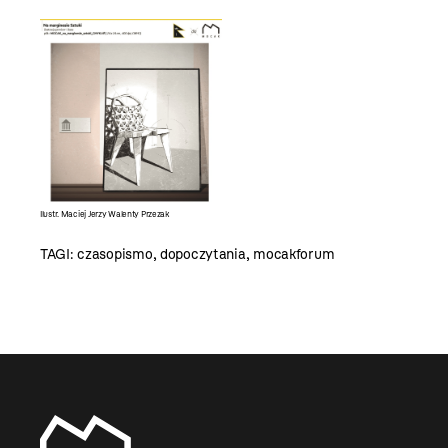
Ilustr. Maciej Jerzy Walenty Przezak
TAGI:
czasopismo
,
dopoczytania
,
mocakforum