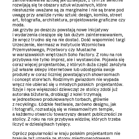
zainteresowania sztuką jak dzisiejsze, z tym że świetnie
rozwijają się te obszary sztuk wizualnych, które
niesłusznie uważane są za marginalne i nie są brane pod
uwagę przy analizie rynku sztuki: design, komiks, street
art, fotografia, architektura, projektowanie graficzne czy
moda.
Jak grzyby po deszczu powstają nowe inicjatywy
i wydarzenia cieszące się tak dużym zainteresowaniem,
że wręcz trudno się na nie dostać. Dość wspomnieć targi
Urzeczenie, kiermasz w Instytucie Wzornictwa
Przemysłowego, Przetwory czy Mustache
w warszawskich wnętrzach Soho Factory. Z roku na rok
przybywa nie tylko imprez, ale i wystawców. Pojawia się
coraz więcej projektantów, z których duża część założyła
już własne sklepy internetowe lub udostępnia swoje
produkty w coraz liczniej powstających showroomach
i concept store’ach. Rodzimym gwiazdom nie wypada
wręcz nie ubierać się u młodych polskich projektantów.
Szyje i ręce większości dziewcząt ze stolicy zdobi już
autorska biżuteria, drobiazgi z kolei trzymają
w jednostkowo produkowanych torbach, głównie
z recyklingu. Łódzkie festiwale, zarówno designu, jak
i fotografii, rozrastają się w niesamowitym tempie,
a każdemu otwarciu towarzyszy desant publiczności ze
stolicy. Z roku na rok przybywa widzów, których trzeba
liczyć w dziesiątkach tysięcy.
Oprócz popularności w kraju polskim projektantom nie
brakuje też uznania ze strony międzynarodowego