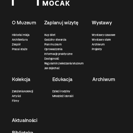
O Muzeum
Zaplanuj wizytę
Wystawy
Historia i misja
Kup bilet
Wystawy czasowe
Architektura
Godziny otwarcia
Wystawy stałe
Zespół
Plan muzeum
Archiwum
Praca i staże
Oprowadzenia
Projekty
Informacje praktyczne
Dostępność
Regulamin zwiedzania Muzeum
Jak dojechać
Kolekcja
Edukacja
Archiwum
Założenia kolekcji
Dzieci i rodziny
Artyści
Młodzież i dorośli
Filmy
Aktualności
Biblioteka