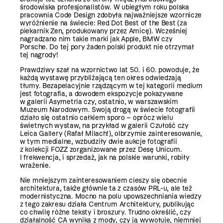
środowiska profesjonalistów. W ubiegłym roku polska
pracownia Code Design zdobyła najważniejsze wzornicze
wyróżnienie na świecie: Red Dot Best of the Best (za
piekarnik Zen, produkowany przez Amicę). Wcześniej
nagradzano nim takie marki jak Apple, BMW czy
Porsche. Do tej pory żaden polski produkt nie otrzymał
tej nagrody!
Prawdziwy szał na wzornictwo lat 50. i 60. powoduje, że
każdą wystawę przybliżającą ten okres odwiedzają
tłumy. Bezapelacyjnie rządzącym w tej kategorii medium
jest fotografia, a dowodem ekspozycje pokazywane
w galerii Asymetria czy, ostatnio, w warszawskim
Muzeum Narodowym. Swoją drogą w świecie fotografii
działo się ostatnio całkiem sporo – oprócz wielu
świetnych wystaw, na przykład w galerii Czułość czy
Leica Gallery (Rafał Milach!), olbrzymie zainteresowanie,
w tym medialne, wzbudziły dwie aukcje fotografii
z kolekcji FOZZ zorganizowane przez Desę Unicum.
I frekwencja, i sprzedaż, jak na polskie warunki, robiły
wrażenie.
Nie mniejszym zainteresowaniem cieszy się obecnie
architektura, także głównie ta z czasów PRL-u, ale też
modernistyczna. Mocno na polu upowszechniania wiedzy
z tego zakresu działa Centrum Architektury, publikując
co chwilę różne teksty i broszury. Trudno określić, czy
działalność CA wynika z mody, czy ją wywołuje, niemniej