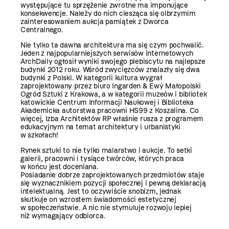
występujące tu sprzężenie zwrotne ma imponujące
konsekwencje. Należy do nich ciesząca się olbrzymim
zainteresowaniem aukcja pamiątek z Dworca
Centralnego.
Nie tylko ta dawna architektura ma się czym pochwalić.
Jeden z najpopularniejszych serwisów internetowych
ArchDaily ogłosił wyniki swojego plebiscytu na najlepsze
budynki 2012 roku. Wśród zwycięzców znalazły się dwa
budynki z Polski. W kategorii kultura wygrał
zaprojektowany przez biuro Ingarden & Ewý Małopolski
Ogród Sztuki z Krakowa, a w kategorii muzeów i bibliotek
katowickie Centrum Informacji Naukowej i Biblioteka
Akademicka autorstwa pracowni HS99 z Koszalina. Co
więcej, Izba Architektów RP właśnie rusza z programem
edukacyjnym na temat architektury i urbanistyki
w szkołach!
Rynek sztuki to nie tylko malarstwo i aukcje. To setki
galerii, pracowni i tysiące twórców, których praca
w końcu jest doceniana.
Posiadanie dobrze zaprojektowanych przedmiotów staje
się wyznacznikiem pozycji społecznej i pewną deklaracją
intelektualną. Jest to oczywiście snobizm, jednak
skutkuje on wzrostem świadomości estetycznej
w społeczeństwie. A nic nie stymuluje rozwoju lepiej
niż wymagający odbiorca.