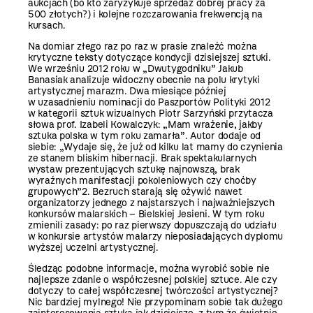
aukcjach (bo kto zaryzykuje sprzedaż dobrej pracy za
500 złotych?) i kolejne rozczarowania frekwencją na
kursach.
Na domiar złego raz po raz w prasie znaleźć można
krytyczne teksty dotyczące kondycji dzisiejszej sztuki.
We wrześniu 2012 roku w „Dwutygodniku” Jakub
Banasiak analizuje widoczny obecnie na polu krytyki
artystycznej marazm. Dwa miesiące później
w uzasadnieniu nominacji do Paszportów Polityki 2012
w kategorii sztuk wizualnych Piotr Sarzyński przytacza
słowa prof. Izabeli Kowalczyk: „Mam wrażenie, jakby
sztuka polska w tym roku zamarła”. Autor dodaje od
siebie: „Wydaje się, że już od kilku lat mamy do czynienia
ze stanem bliskim hibernacji. Brak spektakularnych
wystaw prezentujących sztukę najnowszą, brak
wyraźnych manifestacji pokoleniowych czy choćby
grupowych”2. Bezruch starają się ożywić nawet
organizatorzy jednego z najstarszych i najważniejszych
konkursów malarskich – Bielskiej Jesieni. W tym roku
zmienili zasady: po raz pierwszy dopuszczają do udziału
w konkursie artystów malarzy nieposiadających dyplomu
wyższej uczelni artystycznej.
Śledząc podobne informacje, można wyrobić sobie nie
najlepsze zdanie o współczesnej polskiej sztuce. Ale czy
dotyczy to całej współczesnej twórczości artystycznej?
Nic bardziej mylnego! Nie przypominam sobie tak dużego