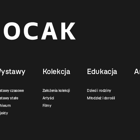
ystawy
Kolekcja
Edukacja
A
stawy czasowe
Założenia kolekcji
Dzieci i rodziny
tawy stałe
Artyści
Młodzież i dorośli
chiwum
Filmy
jekty