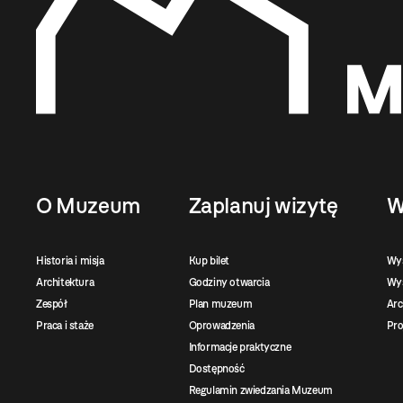
O Muzeum
Zaplanuj wizytę
W
Historia i misja
Kup bilet
Wy
Architektura
Godziny otwarcia
Wys
Zespół
Plan muzeum
Ar
Praca i staże
Oprowadzenia
Pro
Informacje praktyczne
Dostępność
Regulamin zwiedzania Muzeum