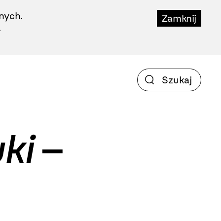
nych.
Zamknij
.
ki
–