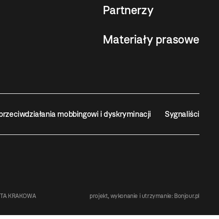
Partnerzy
Materiały prasowe
przeciwdziałania mobbingowi i dyskryminacji
Sygnaliści
STA KRAKOWA
projekt, wykonanie i utrzymanie:
Bonjour.pl