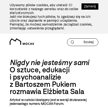
Przejdź
Używamy plików cookies, aby ułatwić Ci
Do
Zamknij
korzystanie z naszego serwisu oraz do celów
Treści
statystycznych.
Jeśli nie blokujesz tych plików, to zgadzasz się na ich
użycie oraz zapisanie w pamięci urządzenia.
Pamiętaj, że możesz samodzielnie zarządzać cookies,
zmieniając ustawienia przeglądarki.
Nigdy nie jesteśmy sami
O sztuce, edukacji
i psychoanalizie
z Bartoszem Pukiem
rozmawia Elżbieta Sala
Artykuł w całości dostępny jest w wersji drukowanej
jedenastego numeru MOCAK Forum.