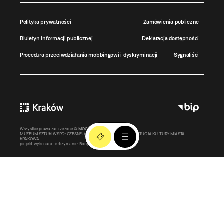
Polityka prywatności
Zamówienia publiczne
Biuletyn informacji publicznej
Deklaracja dostępności
Procedura przeciwdziałania mobbingowi i dyskryminacji
Sygnaliści
Wszystkie prawa zastrzeżone ©
MOCAK
2011-2026
MUZEUM SZTUKI WSPÓŁCZESNEJ W KRAKOWIE MOCAK – INSTYTUCJA KULTURY MIASTA
KRAKOWA
projekt, wykonanie i utrzymanie:
Bonjour.pl