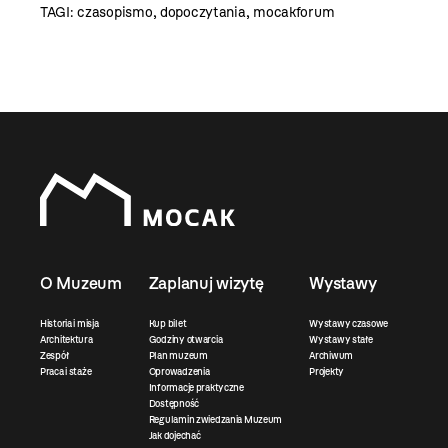
TAGI:
czasopismo
,
dopoczytania
,
mocakforum
O Muzeum
Zaplanuj wizytę
Wystawy
Historia i misja
Kup bilet
Wystawy czasowe
Architektura
Godziny otwarcia
Wystawy stałe
Zespół
Plan muzeum
Archiwum
Praca i staże
Oprowadzenia
Projekty
Informacje praktyczne
Dostępność
Regulamin zwiedzania Muzeum
Jak dojechać