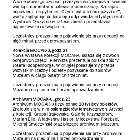
Ważne słowo „ojczyzna” przeżywa w dzisiejszym świecie
wielką i momentami bolesną modernizację. Szukając
odpowiedzi na pytanie: „Czym jest dla nas ojczyzna?”,
warto zaglądnąć do katalogu odpowiedzi artystycznych.
Wystawa
Ojczyzna w sztuce
zbiera i przedstawia
najciekawsze rozwiązania.
Uczestnicy proszeni są o pojawienie się przy recepcji na
pięć minut przed oprowadzaniem.
Kolekcja MOCAK-u, godz. 21
Nowa wystawa Kolekcji MOCAK-u składa się z dwóch
odrębnych części. Pierwsza prezentuje polskie zbiory
Josefa Kloppenborga. W drugiej pokazujemy przede
wszystkim rzeźby i obiekty pozyskane do zbiorów
Muzeum w ciągu ostatnich trzech lat.
Uczestnicy proszeni są o pojawienie się przy recepcji
Muzeum na pięć minut przed oprowadzaniem.
Archiwum MOCAK-u, godz. 23
Archiwum MOCAK-u liczy ponad
20 tysięcy obiektów
.
Znajduje się w nim
osiem zbiorów tematycznych
: Artyści
z Kolekcji, Grupa Krakowska, Galeria Krzysztofory,
Marian Eile, Władysław Hasior, Mieczysław Porębski,
Mikołaj Smoczyński oraz bieżące archiwum Muzeum.
Uczestnicy proszeni są o pojawienie się przy Archiwum
Muzeum na pięć minut przed oprowadzaniem.