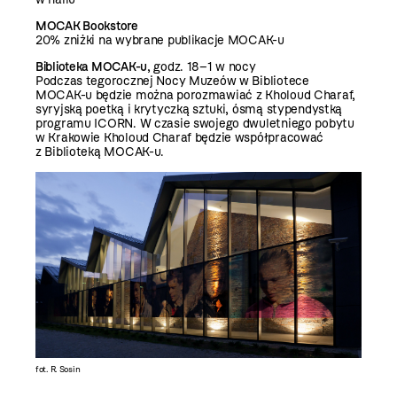
MOCAK Bookstore
20% zniżki na wybrane publikacje MOCAK-u
Biblioteka MOCAK-u
, godz. 18–1 w nocy
Podczas tegorocznej Nocy Muzeów w Bibliotece
MOCAK-u będzie można porozmawiać z Kholoud Charaf,
syryjską poetką i krytyczką sztuki, ósmą stypendystką
programu ICORN. W czasie swojego dwuletniego pobytu
w Krakowie Kholoud Charaf będzie współpracować
z Biblioteką MOCAK-u.
fot. R. Sosin