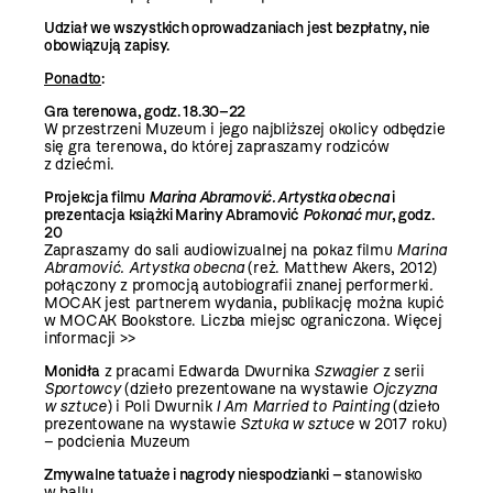
Udział we wszystkich oprowadzaniach jest bezpłatny, nie
obowiązują zapisy.
Ponadto
:
Gra terenowa, godz. 18.30–22
W przestrzeni Muzeum i jego najbliższej okolicy odbędzie
się gra terenowa, do której zapraszamy rodziców
z dziećmi.
Projekcja filmu
Marina Abramović. Artystka obecna
i
prezentacja książki Mariny Abramović
Pokonać mur
, godz.
20
Zapraszamy do sali audiowizualnej na pokaz filmu
Marina
Abramović. Artystka obecna
(reż. Matthew Akers, 2012)
połączony z promocją autobiografii znanej performerki
.
MOCAK jest partnerem wydania, publikację można kupić
w MOCAK Bookstore. Liczba miejsc ograniczona.
Więcej
informacji >>
Monidła
z pracami Edwarda Dwurnika
Szwagier
z serii
Sportowcy
(dzieło prezentowane na wystawie
Ojczyzna
w sztuce
) i Poli Dwurnik
I Am Married to Painting
(dzieło
prezentowane na wystawie
Sztuka w sztuce
w 2017 roku)
– podcienia Muzeum
Zmywalne tatuaże i nagrody niespodzianki – s
tanowisko
w hallu