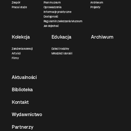
Zespół
Plan muzeum
Archiwum
Praca i staże
Oprowadzenia
Projekty
Informacje praktyczne
Dostępność
Regulamin zwiedzania Muzeum
Jak dojechać
Kolekcja
Edukacja
Archiwum
Założenia kolekcji
Dzieci i rodziny
Artyści
Młodzież i dorośli
Filmy
Aktualności
Biblioteka
Kontakt
Wydawnictwo
Partnerzy