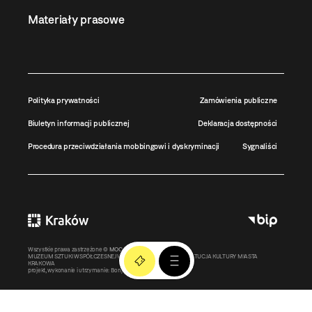
Materiały prasowe
Polityka prywatności
Zamówienia publiczne
Biuletyn informacji publicznej
Deklaracja dostępności
Procedura przeciwdziałania mobbingowi i dyskryminacji
Sygnaliści
Wszystkie prawa zastrzeżone ©
MOCAK
2011-2026
MUZEUM SZTUKI WSPÓŁCZESNEJ W KRAKOWIE MOCAK – INSTYTUCJA KULTURY MIASTA
KRAKOWA
projekt, wykonanie i utrzymanie:
Bonjour.pl