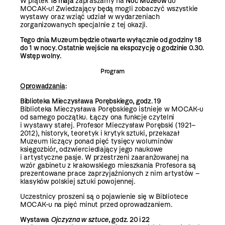
W
piątek
18 maja
zapraszamy na
Noc Muzeów
do
MOCAK-u! Zwiedzający będą mogli zobaczyć
wszystkie
wystawy
oraz wziąć udział w wydarzeniach
zorganizowanych specjalnie z tej okazji.
Tego dnia Muzeum będzie otwarte wyłącznie od godziny 18
do 1 w nocy. Ostatnie wejście na ekspozycję o godzinie 0.30.
Wstęp wolny.
Program
Oprowadzania
:
Biblioteka Mieczysława Porębskiego, godz. 19
Biblioteka Mieczysława Porębskiego istnieje w MOCAK-u
od samego początku. Łączy ona funkcje czytelni
i wystawy stałej. Profesor Mieczysław Porębski (1921–
2012), historyk, teoretyk i krytyk sztuki, przekazał
Muzeum liczący ponad pięć tysięcy woluminów
księgozbiór, odzwierciedlający jego naukowe
i artystyczne pasje. W przestrzeni zaaranżowanej na
wzór gabinetu z krakowskiego mieszkania Profesora są
prezentowane prace zaprzyjaźnionych z nim artystów –
klasyków polskiej sztuki powojennej.
Uczestnicy proszeni są o pojawienie się w Bibliotece
MOCAK-u na pięć minut przed oprowadzaniem.
Wystawa
Ojczyzna w sztuce
,
godz. 20 i 22