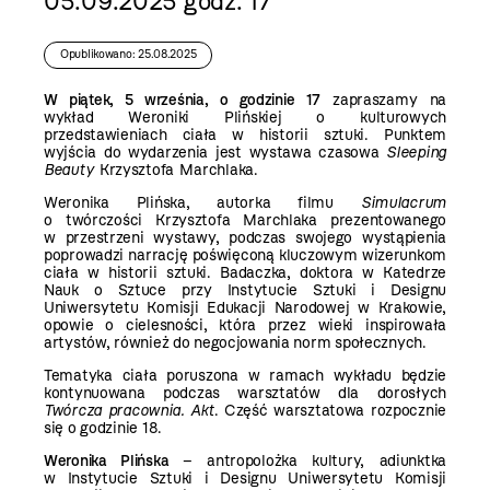
05.09.2025 godz. 17
Opublikowano: 25.08.2025
W piątek, 5 września, o godzinie 17
zapraszamy na
wykład Weroniki Plińskiej o kulturowych
przedstawieniach ciała w historii sztuki. Punktem
wyjścia do wydarzenia jest wystawa czasowa
Sleeping
Beauty
Krzysztofa Marchlaka.
Weronika Plińska, autorka filmu
Simulacrum
o twórczości Krzysztofa Marchlaka prezentowanego
w przestrzeni wystawy, podczas swojego wystąpienia
poprowadzi narrację poświęconą kluczowym wizerunkom
ciała w historii sztuki. Badaczka, doktora w Katedrze
Nauk o Sztuce przy Instytucie Sztuki i Designu
Uniwersytetu Komisji Edukacji Narodowej w Krakowie,
opowie o cielesności, która przez wieki inspirowała
artystów, również do negocjowania norm społecznych.
Tematyka ciała poruszona w ramach wykładu będzie
kontynuowana podczas warsztatów dla dorosłych
Twórcza pracownia. Akt
. Część warsztatowa rozpocznie
się o godzinie 18.
Weronika Plińska
– antropolożka kultury, adiunktka
w Instytucie Sztuki i Designu Uniwersytetu Komisji