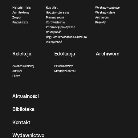
Historia i misja
Kup bilet
Wystawy czasowe
Architektura
Godziny otwarcia
Wystawy stałe
Zespół
Plan muzeum
Archiwum
Praca i staże
Oprowadzenia
Projekty
Informacje praktyczne
Dostępność
Regulamin zwiedzania Muzeum
Jak dojechać
Kolekcja
Edukacja
Archiwum
Założenia kolekcji
Dzieci i rodziny
Artyści
Młodzież i dorośli
Filmy
Aktualności
Biblioteka
Kontakt
Wydawnictwo