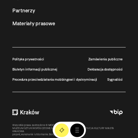
Partnerzy
Materiały prasowe
Polityka prywatności
Zamówienia publiczne
Biuletyn informacji publicznej
Deklaracja dostępności
Procedura przeciwdziałania mobbingowi i dyskryminacji
Sygnaliści
Wszystkie prawa zastrzeżone ©
MOCAK
2011-2026
MUZEUM SZTUKI WSPÓŁCZESNEJ W KRAKOWIE MOCAK – INSTYTUCJA KULTURY MIASTA
KRAKOWA
projekt, wykonanie i utrzymanie:
Bonjour.pl