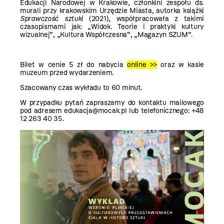
Edukacji Narodowej w Krakowie, członkini zespołu ds.
murali przy krakowskim Urzędzie Miasta, autorka książki
Sprawczość sztuki
(2021), współpracowała z takimi
czasopismami jak: „Widok. Teorie i praktyki kultury
wizualnej”, „Kultura Współczesna”, „Magazyn SZUM”.
Bilet w cenie 5 zł do nabycia
online >>
oraz w kasie
muzeum przed wydarzeniem.
Szacowany czas wykładu to 60 minut.
W przypadku pytań zapraszamy do kontaktu mailowego
pod adresem edukacja@mocak.pl lub telefonicznego: +48
12 263 40 35.