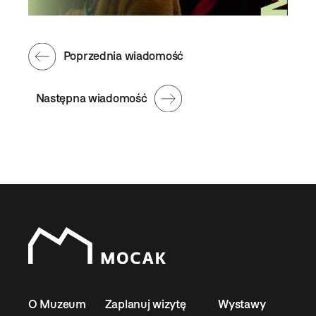
Poprzednia wiadomość
Następna wiadomość
O Muzeum
Zaplanuj wizytę
Wystawy