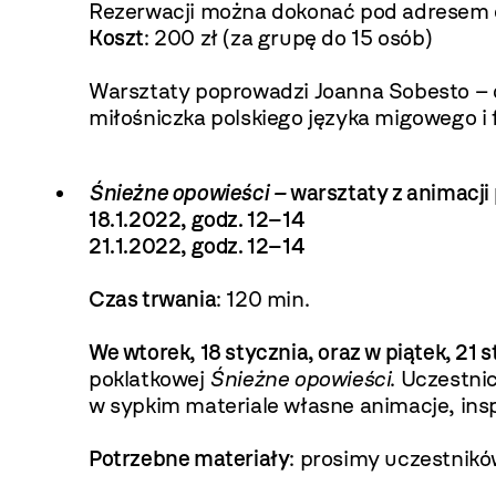
Rezerwacji można dokonać pod adresem
Koszt
:
200 zł (za grupę do 15 osób)
Warsztaty poprowadzi Joanna Sobesto – d
miłośniczka polskiego języka migowego i f
Śnieżne opowieści –
warsztaty z animacji 
18.1.2022, godz. 12–14
21.1.2022, godz. 12–14
Czas trwania
: 120 min.
We wtorek, 18 stycznia, oraz w piątek, 21 s
poklatkowej
Śnieżne opowieści
. Uczestni
w sypkim materiale własne animacje, ins
Potrzebne materiały
: prosimy uczestnik