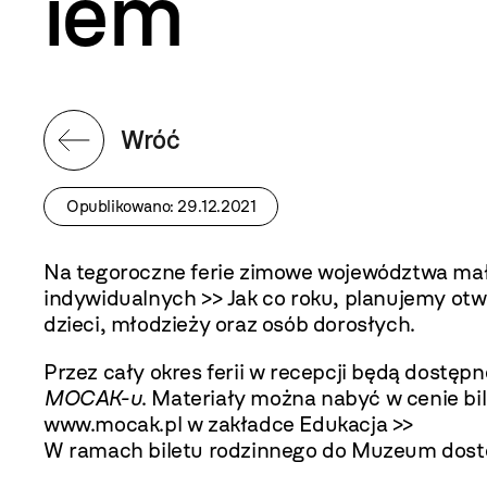
iem
Wróć
Opublikowano: 29.12.2021
Na tegoroczne ferie zimowe województwa mał
indywidualnych >>
Jak co roku, planujemy otwa
dzieci, młodzieży oraz osób dorosłych.
Przez cały okres ferii w recepcji będą dostę
MOCAK-u
. Materiały można nabyć w cenie b
www.mocak.pl
w zakładce
Edukacja >>
W ramach biletu rodzinnego do Muzeum dostępn