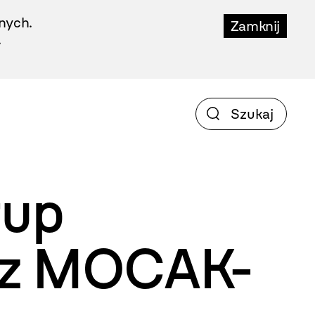
nych.
Zamknij
.
rup
e z MOCAK-