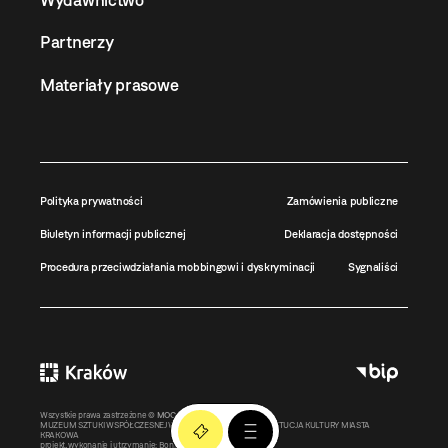
Partnerzy
Materiały prasowe
Polityka prywatności
Zamówienia publiczne
Biuletyn informacji publicznej
Deklaracja dostępności
Procedura przeciwdziałania mobbingowi i dyskryminacji
Sygnaliści
Wszystkie prawa zastrzeżone ©
MOCAK
2011-2026
MUZEUM SZTUKI WSPÓŁCZESNEJ W KRAKOWIE MOCAK – INSTYTUCJA KULTURY MIASTA
KRAKOWA
projekt, wykonanie i utrzymanie:
Bonjour.pl