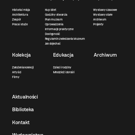
Historia i misja
Kup bilet
Wystawy czasowe
Architektura
Godziny otwarcia
Wystawy stałe
Zespół
Plan muzeum
Archiwum
Praca i staże
Oprowadzenia
Projekty
Informacje praktyczne
Dostępność
Regulamin zwiedzania Muzeum
Jak dojechać
Kolekcja
Edukacja
Archiwum
Założenia kolekcji
Dzieci i rodziny
Artyści
Młodzież i dorośli
Filmy
Aktualności
Biblioteka
Kontakt
Wydawnictwo