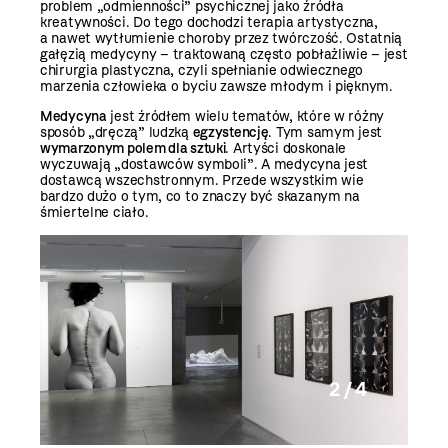
problem „odmienności” psychicznej jako źródła
kreatywności. Do tego dochodzi terapia artystyczna,
a nawet wytłumienie choroby przez twórczość. Ostatnią
gałęzią medycyny – traktowaną często pobłażliwie – jest
chirurgia plastyczna, czyli spełnianie odwiecznego
marzenia człowieka o byciu zawsze młodym i pięknym.
Medycyna
jest źródłem wielu tematów, które w różny
sposób „dręczą” ludzką
egzystencję
. Tym samym jest
wymarzonym polem dla sztuki
. Artyści doskonale
wyczuwają „dostawców symboli”. A medycyna jest
dostawcą wszechstronnym. Przede wszystkim wie
bardzo dużo o tym, co to znaczy być skazanym na
śmiertelne ciało.
2 / 4