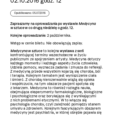
02.10.2016 godz. 12
Opublikowano: 05.07.2016
Zapraszamy na oprowadzania po wystawie
Medycyna
w sztuce
w co drugą niedzielę o godz. 12.
Kolejne oprowadzanie:
2 października.
Wstęp w cenie biletu. Nie obowiązują zapisy.
Medycyna w sztuce
to kolejna
wystawa z serii
konfrontującej terminy wszechobecne w życiu
publicznym ze spojrzeniem artysty. Medycyna dotyczy
każdego momentu i każdego aspektu życia człowieka.
Udziela pomocy, wyznacza zadania i zmusza do refleksji.
Z medycyną przede wszystkim kojarzą się choroba, ból
i terapia. Kolejnym tematem jest wyniszczenie ciała
i śmierć. Z chorobą nierozerwalnie wiążą się opieka
i współczucie, na tym obszarze pacjent spotyka się
z lekarzem. Medycyna to również rozległa nauka,
obejmująca eksperymenty farmakologiczne, biologiczne
i psychologiczne oraz borykająca się z wynikającymi
z nich problemami etycznymi. W to włącza się
psychologia choroby, czyli zależność pomiędzy stanem
umysłu a zdrowiem. Kolejnym fascynującym obszarem
medycyny jest psychiatria, w której obrębie pojawia się