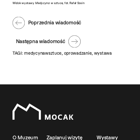
Widok wystawy
Medycyna w sztuce
, fot. Rafał Sosin
Widok w
Poprzednia wiadomość
Następna wiadomość
TAGI:
medycynawsztuce
,
oprowadzanie
,
wystawa
O Muzeum
Zaplanuj wizytę
Wystawy