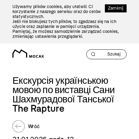
Przejdź
Używamy plików cookies, aby ułatwić Ci
Do
Zamknij
korzystanie z naszego serwisu oraz do celów
Treści
statystycznych.
Jeśli nie blokujesz tych plików, to zgadzasz się na ich
użycie oraz zapisanie w pamięci urządzenia.
Pamiętaj, że możesz samodzielnie zarządzać cookies,
zmieniając ustawienia przeglądarki.
Екскурсія українською
мовою по виставці Сани
Шахмурадової Танської
The Rapture
Wróć