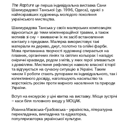
The Rapture
це перша індивідуальна виставка Сани
Шахмурадової Танської (ур. 1996, Одеса), однієї з
найяскравіших художниць молодого покоління
українського мистецтва.
Шахмурадова Танська у своїх малярських композиціях
відноситься до теми міжгенераційної травми, а також
мотивів зі сну – вживаючи їх як засіб встановлення
контакту з предками. Малярка використовує такі
матеріали як дерево, джут, полотно та олійні фарби.
Мова притаманна творчості художниці спирається на
плавних, органічних лініях та світлих кольорах i нагадує
оніричні краєвиди, родом з мітів, у яких герої зливаються
з довкіллям. Мисткиня рефлексує навколо власної історії
та відгукується на сучасну ситуацію в Україні. Tаким
чином її роботи стають рупорами як індивідуального, так і
колективного досвіду, наголошують насильство та
жорстокість росіян проти мирного населення та природи
України.
Вступ на екскурсію у ціні квитка на виставку. Місце зустрічі
– каси біля головного входу у МОЦАК.
Йоанна Маєвська-Ґрабовська
- україністка, літературна
перекладачка, викладачка та едукаторка,
популяризаторка української культури.