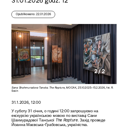
31.01.2026 godz. 12
Opublikowano: 22.01.2026
2 / 2
fot. R.
Sana Shahmuradova Tanska. The Rapture
, MOCAK, 25.10.2025–15.2.2026, fot. R.
Sosin
31.1.2026, 12:00
У суботу 31 січня, о годині 12:00 запрошуємо на
екскурсію українською мовою по виставці Сани
Шахмурадової Танської
The Rapture
. Захід проведе
Йоанна Маєвська-Ґрабовська, україністка.