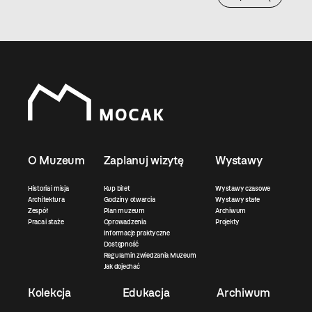
O Muzeum
Zaplanuj wizytę
Wystawy
Historia i misja
Kup bilet
Wystawy czasowe
Architektura
Godziny otwarcia
Wystawy stałe
Zespół
Plan muzeum
Archiwum
Praca i staże
Oprowadzenia
Projekty
Informacje praktyczne
Dostępność
Regulamin zwiedzania Muzeum
Jak dojechać
Kolekcja
Edukacja
Archiwum