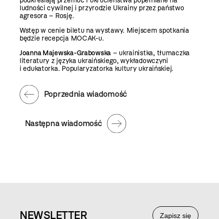
podkreślają przemoc i okrucieństwa popełniane na
ludności cywilnej i przyrodzie Ukrainy przez państwo
agresora – Rosję.
Wstęp w cenie biletu na wystawy. Miejscem spotkania
będzie recepcja MOCAK-u.
Joanna Majewska-Grabowska
– ukrainistka, tłumaczka
literatury z języka ukraińskiego, wykładowczyni
i edukatorka. Popularyzatorka kultury ukraińskiej.
Poprzednia wiadomość
Następna wiadomość
NEWS
LETTER
Zapisz się