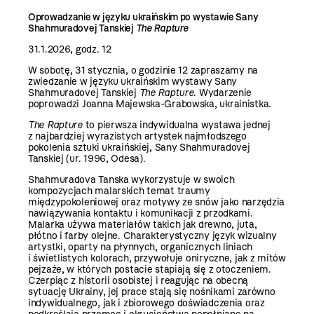
Oprowadzanie w języku ukraińskim po wystawie Sany
Shahmuradovej Tanskiej
The Rapture
31.1.2026, godz. 12
W sobotę, 31 stycznia, o godzinie 12 zapraszamy na
zwiedzanie w języku ukraińskim wystawy Sany
Shahmuradovej Tanskiej
The Rapture
. Wydarzenie
poprowadzi Joanna Majewska-Grabowska, ukrainistka.
The Rapture
to pierwsza indywidualna wystawa jednej
z najbardziej wyrazistych artystek najmłodszego
pokolenia sztuki ukraińskiej, Sany Shahmuradovej
Tanskiej (ur. 1996, Odesa).
Shahmuradova Tanska wykorzystuje w swoich
kompozycjach malarskich temat traumy
międzypokoleniowej oraz motywy ze snów jako narzędzia
nawiązywania kontaktu i komunikacji z przodkami.
Malarka używa materiałów takich jak drewno, juta,
płótno i farby olejne. Charakterystyczny język wizualny
artystki, oparty na płynnych, organicznych liniach
i świetlistych kolorach, przywołuje oniryczne, jak z mitów
pejzaże, w których postacie stapiają się z otoczeniem.
Czerpiąc z historii osobistej i reagując na obecną
sytuację Ukrainy, jej prace stają się nośnikami zarówno
indywidualnego, jak i zbiorowego doświadczenia oraz