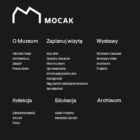
O Muzeum
Zaplanuj wizytę
Wystawy
Historia i misja
Kup bilet
Wystawy czasowe
Architektura
Godziny otwarcia
Wystawy stałe
Zespół
Plan muzeum
Archiwum
Praca i staże
Oprowadzenia
Projekty
Informacje praktyczne
Dostępność
Regulamin zwiedzania Muzeum
Jak dojechać
Kolekcja
Edukacja
Archiwum
Założenia kolekcji
Dzieci i rodziny
Artyści
Młodzież i dorośli
Filmy