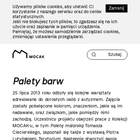
Przejdź
Używamy plików cookies, aby ułatwić Ci
Do
Zamknij
korzystanie z naszego serwisu oraz do celów
Treści
statystycznych.
Jeśli nie blokujesz tych plików, to zgadzasz się na ich
użycie oraz zapisanie w pamięci urządzenia.
Pamiętaj, że możesz samodzielnie zarządzać cookies,
zmieniając ustawienia przeglądarki.
Palety barw
25 lipca
2013 roku
odbyły się kolejne warsztaty
adresowane do dorosłych osób z autyzmem. Zajęcia
zostały poświęcone kolorom, znaczeniom, jakie są im
nadawane, oraz związkom, jakie pomiędzy nimi
zachodzą. Uczestnicy projektu obejrzeli prace z Kolekcji
MOCAK-u, w tym
Paletę malarską
Tomasza
Ciecierskiego, zapoznali się także z wystawą Piotra
Lutyńskiego
Terytorium
.
Następnie stworzyli swoje