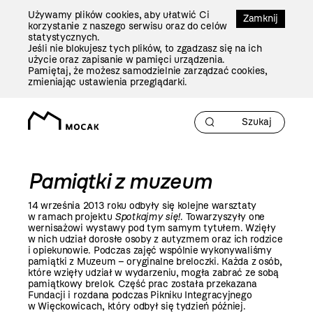
Przejdź
Używamy plików cookies, aby ułatwić Ci
Do
Zamknij
korzystanie z naszego serwisu oraz do celów
Treści
statystycznych.
Jeśli nie blokujesz tych plików, to zgadzasz się na ich
użycie oraz zapisanie w pamięci urządzenia.
Pamiętaj, że możesz samodzielnie zarządzać cookies,
zmieniając ustawienia przeglądarki.
Pamiątki z muzeum
14 września
2013 roku
odbyły się kolejne warsztaty
w ramach projektu
Spotkajmy się!
. Towarzyszyły one
wernisażowi wystawy pod tym samym tytułem. Wzięły
w nich udział dorosłe osoby z autyzmem oraz ich rodzice
i opiekunowie. Podczas zajęć wspólnie wykonywaliśmy
pamiątki z Muzeum – oryginalne breloczki. Każda z osób,
które wzięły udział w wydarzeniu, mogła zabrać ze sobą
pamiątkowy brelok. Część prac została przekazana
Fundacji i rozdana podczas Pikniku Integracyjnego
w Więckowicach, który odbył się tydzień później.