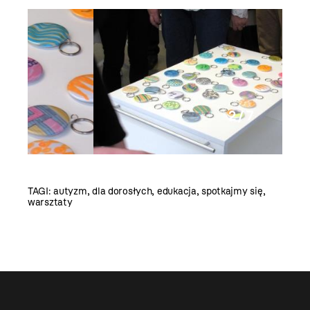
2 / 7
Pamiątki
TAGI:
autyzm
,
dla dorosłych
,
edukacja
,
spotkajmy się
,
warsztaty