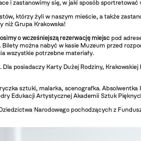
e i zastanowimy się, w jaki sposób sportretować
tów, którzy żyli w naszym mieście, a także zastan
upy niż Grupa Krakowska!
osimy o wcześniejszą rezerwację miejsc
pod adrese
). Bilety można nabyć w kasie Muzeum przed rozpoc
 wszystkie potrzebne materiały.
. Dla posiadaczy Karty Dużej Rodziny, Krakowskiej 
ryczka sztuki, malarka, scenografka. Absolwentka I
edry Edukacji Artystycznej Akademii Sztuk Pięknyc
i Dziedzictwa Narodowego pochodzących z Fundus