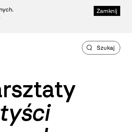
nych.
Zamknij
.
arsztaty
tyści