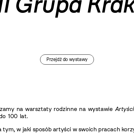
 II Grupa Kra
Przejdź do wystawy
zamy na warsztaty rodzinne na wystawie
Artyśc
o 100 lat.
 tym, w jaki sposób artyści w swoich pracach kor