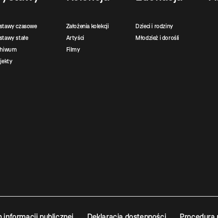
stawy czasowe
Założenia kolekcji
Dzieci i rodziny
tawy stałe
Artyści
Młodzież i dorośli
chiwum
Filmy
jekty
n informacji publicznej
Deklaracja dostępności
Procedura 