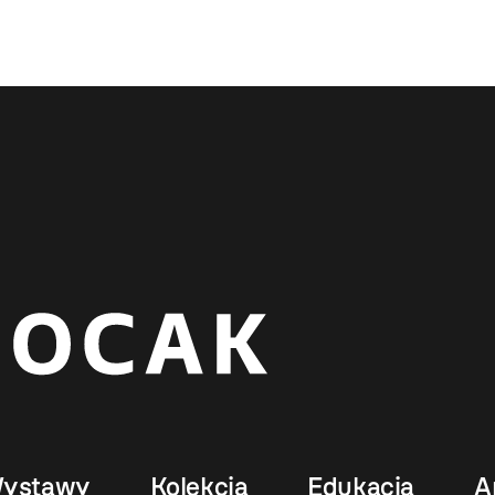
ystawy
Kolekcja
Edukacja
A