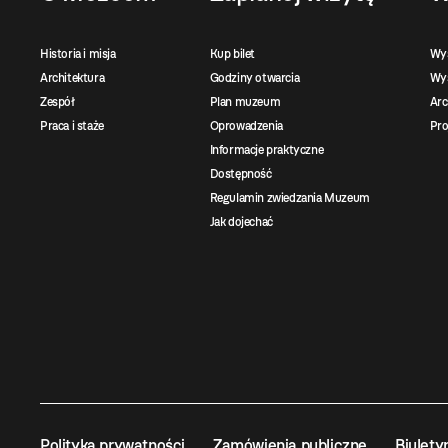
Historia i misja
Kup bilet
Wy
Architektura
Godziny otwarcia
Wys
Zespół
Plan muzeum
Ar
Praca i staże
Oprowadzenia
Pro
Informacje praktyczne
Dostępność
Regulamin zwiedzania Muzeum
Jak dojechać
Polityka prywatności
Zamówienia publiczne
Biulety