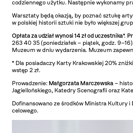
codziennego użytku. Następnie wykonamy prac
Warsztaty będą okazją, by poznać sztukę artys
w polskiej historii sztuki nie było większej gr
Opłata za udział wynosi 14 zł od uczestnika
*.
Pr
263 40 35
(poniedziałek – piątek, godz. 9–16
Muzeum w dniu wydarzenia. Muzeum zapewnia
* Dla posiadaczy Karty Krakowskiej 20% zniżki
wstęp 2 zł.
Prowadzenie:
Małgorzata Marczewska
– histo
Jagiellońskiego, Katedry Scenografii oraz Kat
Dofinansowano ze środków Ministra Kultury 
celowego.