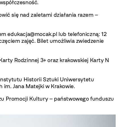
 współczesność.
owić się nad zaletami działania razem –
m edukacja@mocak.pl lub telefoniczną:
12
zęciem zajęć. Bilet umożliwia zwiedzenie
Karty Rodzinnej 3+ oraz krakowskiej Karty N
nstytutu Historii Sztuki Uniwersytetu
h im. Jana Matejki w Krakowie.
zu Promocji Kultury – państwowego funduszu