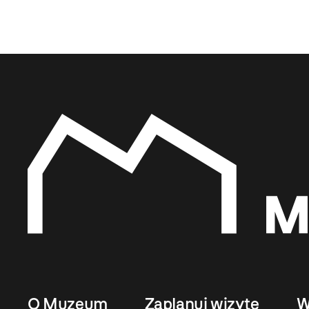
O Muzeum
Zaplanuj wizytę
W