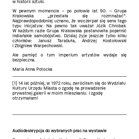
w historii sztuki.
W pewnym momencie – po połowie lat 90. – Grupa
Krakowska „przestała się rozmnażać”.
Najprawdopodobniej uznano, że wyczerpał się sens tego
typu inicjatyw. Na pewno tak uważał Józik Chrobak.
W każdym razie Grupa Krakowska postanowiła popełnić
indiańskie samobójstwo. Dzisiaj żyje jeszcze tylko kilku
członków: Janusz Tarabuła, Andrzej Kostołowski
i Zbigniew Warpechowski.
Ale pamięć o tym imperium artystów wydaje się
bezpieczna.
Maria Anna Potocka
[1]
14 lat później, w 1972 roku, zwróciłam się do Wydziału
Kultury Urzędu Miasta o zgodę na prowadzenie
prywatnej galerii w moim mieszkaniu. I zgodę
otrzymałam!
Audiodeskrypcja do wybranych prac na wystawie