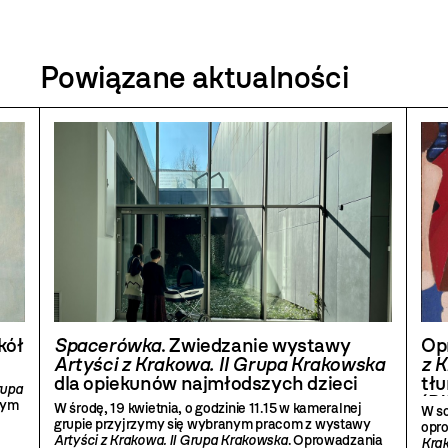
Powiązane aktualności
kół
Spacerówka
. Zwiedzanie wystawy
Op
Artyści z Krakowa. II Grupa Krakowska
z 
dla opiekunów najmłodszych dzieci
tł
rupa
(P
tym
W środę, 19 kwietnia, o godzinie 11.15 w kameralnej
W so
grupie przyjrzymy się wybranym pracom z wystawy
opr
tekę
Artyści z Krakowa. II Grupa Krakowska
. Oprowadzania
Kra