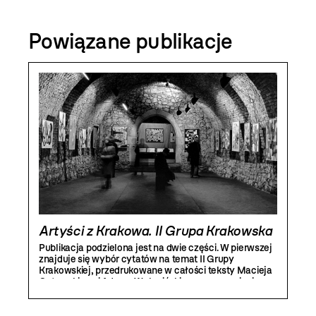
Powiązane publikacje
Artyści z Krakowa. II Grupa Krakowska
Publikacja podzielona jest na dwie części. W pierwszej
znajduje się wybór cytatów na temat II Grupy
Krakowskiej, przedrukowane w całości teksty Macieja
Gutowskiego i Adama Walacińskiego, wspomnieniowy
esej Marka Świcy, a także tekst Marii Anny Potockiej.
Druga część publikacji zawiera fotografie i reprodukcje
prac artystów.