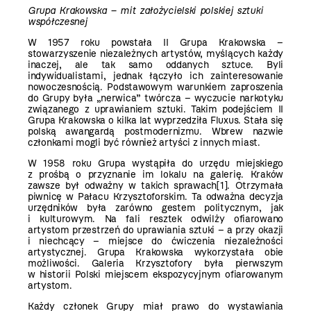
Grupa Krakowska – mit założycielski polskiej sztuki
współczesnej
W 1957 roku powstała II Grupa Krakowska –
stowarzyszenie niezależnych artystów, myślących każdy
inaczej, ale tak samo oddanych sztuce. Byli
indywidualistami, jednak łączyło ich zainteresowanie
nowoczesnością. Podstawowym warunkiem zaproszenia
do Grupy była „nerwica” twórcza – wyczucie narkotyku
związanego z uprawianiem sztuki. Takim podejściem II
Grupa Krakowska o kilka lat wyprzedziła Fluxus. Stała się
polską awangardą postmodernizmu. Wbrew nazwie
członkami mogli być również artyści z innych miast.
W 1958 roku Grupa wystąpiła do urzędu miejskiego
z prośbą o przyznanie im lokalu na galerię. Kraków
zawsze był odważny w takich sprawach
[1]
. Otrzymała
piwnicę w Pałacu Krzysztoforskim. Ta odważna decyzja
urzędników była zarówno gestem politycznym, jak
i kulturowym. Na fali resztek odwilży ofiarowano
artystom przestrzeń do uprawiania sztuki – a przy okazji
i niechcący – miejsce do ćwiczenia niezależności
artystycznej. Grupa Krakowska wykorzystała obie
możliwości. Galeria Krzysztofory była pierwszym
w historii Polski miejscem ekspozycyjnym ofiarowanym
artystom.
Każdy członek Grupy miał prawo do wystawiania