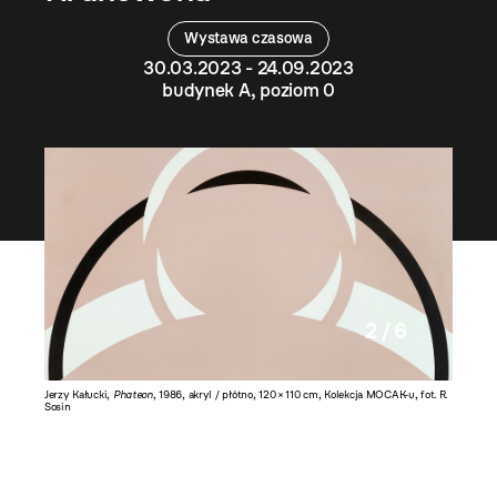
Wystawa czasowa
30.03.2023 - 24.09.2023
budynek A, poziom 0
2 / 6
Kolekcja
Jerzy Kałucki,
Phateon
, 1986, akryl / płótno, 120 × 110 cm, Kolekcja MOCAK-u, fot. R.
Maria St
Sosin
58,5 cm,