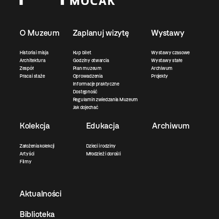
O Muzeum
Zaplanuj wizytę
Wystawy
Historia i misja
Kup bilet
Wystawy czasowe
Architektura
Godziny otwarcia
Wystawy stałe
Zespół
Plan muzeum
Archiwum
Praca i staże
Oprowadzenia
Projekty
Informacje praktyczne
Dostępność
Regulamin zwiedzania Muzeum
Jak dojechać
Kolekcja
Edukacja
Archiwum
Założenia kolekcji
Dzieci i rodziny
Artyści
Młodzież i dorośli
Filmy
Aktualności
Biblioteka