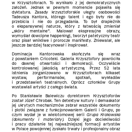
w Krzysztoforach. To wynikało z jej demokratycznych
założeń. Jednak w pewnym momencie pojawiła się
dyktatura. Zasady krzysztoforskie uległy osobowości
Tadeusza Kantora, którego talent i ego były nie do
przebicia i nie do przegadania. To był drapieżnik
o ekspansywnej naturze, który z łatwością zmieniał
„skóry mentalne”. Malował ekspresyjne obrazy,
wymyślał dowcipne happeningi, tworzył patetyczny teatr
oraz pisał wnikliwe i prorocze manifesty. Zniewalał, ale
jeszcze bardziej fascynował i inspirował.
Dominacja Kantorowska skończyła się wraz
z powstaniem Cricoteki. Galeria Krzysztofory powróciła
do dawnej otwartości i demokracji. Oczywiście
kontrolowanej jakością artystyczną. Przez 52 lata
istnienia zorganizowano w Krzysztoforach kilkaset
wystaw, performansów, spotkań, wykładów
i przedstawień teatralnych. Oprócz członków Grupy
wystawiali artyści z całego świata.
Po Stanisławie Balewiczu dyrektorem Krzysztoforów
został Józef Chrobak. Ten detektyw kultury i demaskator
jej ukrytych mechanizmów zebrał wszystkie dokumenty
i plotki związane z funkcjonowaniem Galerii i Grupy, po
czym wydał je w wielotomowej serii
Grupa Krakowska
(dokumenty i materiały)
. Dzięki jego dociekliwości
i pracy działanie tej najważniejszej formacji artystów
w Polsce powojennej zyskało trwały i profesjonalny obraz