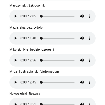
Marczynski_Szkicownik
Maziarska_bez_tytulu
Mikulski_Nie_bedzie_czereśni
Mroz_Ilustracja_do_Vademecum
Nowosielski_Rzeznia