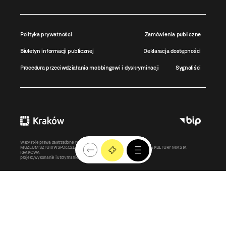
Polityka prywatności
Zamówienia publiczne
Biuletyn informacji publicznej
Deklaracja dostępności
Procedura przeciwdziałania mobbingowi i dyskryminacji
Sygnaliści
Wszystkie prawa zastrzeżone ©
MOCAK
2011-2026
MUZEUM SZTUKI WSPÓŁCZESNEJ W KRAKOWIE MOCAK – INSTYTUCJA KULTURY MIASTA
KRAKOWA
projekt, wykonanie i utrzymanie:
Bonjour.pl