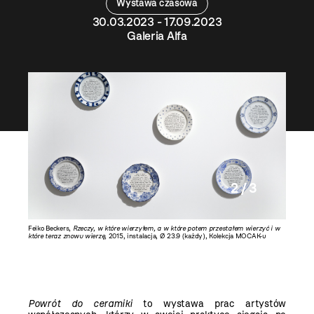
Wystawa czasowa
30.03.2023 - 17.09.2023
Galeria Alfa
2 / 3
0 cm,
Feiko Beckers,
Rzeczy, w które wierzyłem, a w które potem przestałem wierzyć i w
Wojciech
które teraz znowu wierzę
, 2015, instalacja, Ø 23.9 (każdy), Kolekcja MOCAK-u
courtesy 
Powrót do ceramiki
to wystawa prac artystów