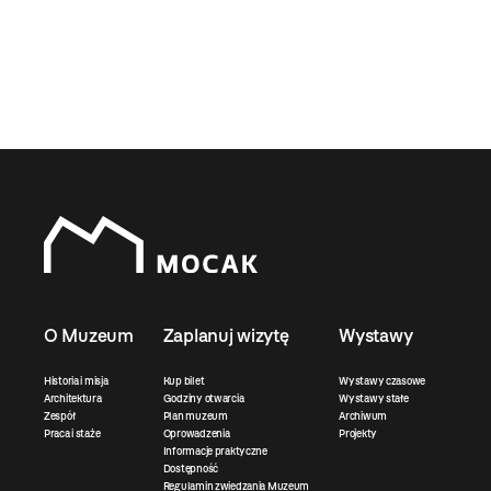
O Muzeum
Zaplanuj wizytę
Wystawy
Historia i misja
Kup bilet
Wystawy czasowe
Architektura
Godziny otwarcia
Wystawy stałe
Zespół
Plan muzeum
Archiwum
Praca i staże
Oprowadzenia
Projekty
Informacje praktyczne
Dostępność
Regulamin zwiedzania Muzeum