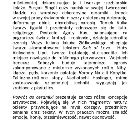
miśnieńskiej, dekonstruując ją i tworząc rzeźbiarskie
kolaże. Burçak Bingöl duży nacisk w swojej twórczości
kładzie na warstwę dekoracyjną ceramiki. Jednak
w swojej pracy świadomie niszczy estetyczną dekorację,
deformując obiekt chorobliwą naroślą. Tomek Kulka
tworzy figurki i przedmioty odnoszące się do kultu
religijnego. Postacie Agaty Kus, balansujące na
pograniczu świata fantazji i realności, działają jednolitą
czernią. Wazy Juliana Jakuba Ziółkowskiego oblepiają
twarze skomentowane tekstem
Sick of Love
. Huby
Aleksandry Liput tworzą instalację site-specific. Ich
miejsce nawiązuje do roślinnego pierwowzoru. Wojciech
Ireneusz Sobczyk buduje tajemnicze ogrody
zakomponowane z misternie wykonanych roślin. Niby-
kłącza, pędy, korzenie oplatają
Korony
Natalii Kopytko.
Falliczno-roślinne stopy Nschotschi Haslinger, mimo
zastosowania szlachetnej techniki, wyglądają jak
zrobione z plasteliny.
Powrót do ceramiki
prezentuje bardzo różne koncepcje
artystyczne. Pojawiają się w nich fragmenty natury,
obiekty przywołujące na myśl obrzędy, przedmioty
banalne oraz teksty. W tych pracach można znaleźć
emocje, ironię, prześmiewczość, nawet duchowość.