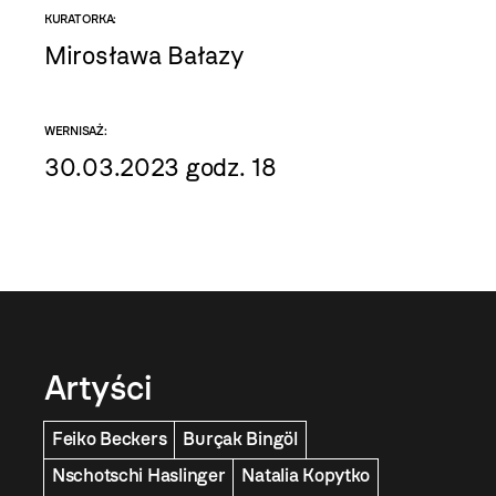
KURATORKA:
Mirosława Bałazy
WERNISAŻ:
30.03.2023 godz. 18
Artyści
Feiko Beckers
Burçak Bingöl
Nschotschi Haslinger
Natalia Kopytko