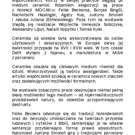
współczesnych, którzy w swojej praktyce sięgają po
medium ceramiki. Rdzeniem ekspozycji są prace
z Kolekcji MOCAK-u: Feika Beckersa, Burçak Bingöl,
Nschotschi Haslinger, Agaty Kus, Justyny Smoleń
i Jakuba Juliana Ziółkowskiego. Poza tym na wystawie
znajdą się realizacje Wojciecha Ireneusza Sobczyka,
Aleksandry Liput, Natalii Kopytko i Tomka Kulki.
Ceramika od wieków była wykorzystywana do celów
użytkowych i dekoracyjnych. W Europie okres jej
świetności przypada na XVII i XVIII wiek. W tym czasie
Delft słynęło z fajansu, a manufaktura w Miśni
z porcelany.
Ceramika okazała się ciekawym medium również dla
sztuki. Wykorzystywali ją twórcy awangardowi. Także
artyści współcześni szukają w ceramice nowych znaczeń
oraz zaskakujących możliwości formalnych.
Na wystawie zobaczymy prace obejmujące niemal pełną
skalę możliwości tego medium – od hiperrealistycznych
przedstawień natury, do obiektów przypominających
destrukty.
Feiko Beckers odwołuje się do tradycji holenderskich
oraz do zwyczaju umieszczania na talerzach przysłów
ludowych i cytatów z Biblii, zamieniając je na własne
sentencje przybierające formę prawd absolutnych.
Natomiast Justyna Smoleń igra z tradycjami porcelany